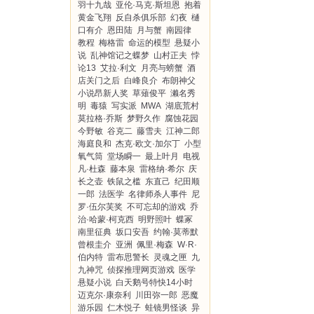
羽十九哉
亚伦·马克·斯坦恩
抱着
黄金飞翔
反自杀俱乐部
幻夜
樋
口有介
恩田陆
月与蟹
南园律
教程
梅格雷
命运的模型
悬疑小
说
乱神馆记之蝶梦
山村正夫
悖
论13
艾拉·利文
月亮与螃蟹
酒
店关门之后
白峰良介
布朗神父
小说昂新人奖
草薙俊平
濑名秀
明
毒猿
写实派
MWA
湖底荒村
莫拉格·乔斯
梦野久作
腐蚀花园
今野敏
谷克二
藤雪夫
江神二郎
海庭良和
杰克·欧文·加尔丁
小型
氧气筒
堂场瞬一
最上叶月
电视
凡·杜森
藤本泉
雷格纳·希尔
庆
长之壶
铁鼠之槛
东直己
纪田顺
一郎
法医学
名律师杀人事件
尼
罗·伍尔芙奖
不可忘却的游戏
乔
治·哈蒙·柯克西
明野照叶
蝶冢
南里征典
坂口安吾
约翰·莫蒂默
曾根圭介
亚洲
佩里·梅森
W·R·
伯内特
雷布思警长
灵魂之匣
九
九神咒
侦探推理网页游戏
医学
悬疑小说
白天鹅号特快14小时
迈克尔·康奈利
川田弥一郎
恶魔
游乐园
仁木悦子
蛙镜男怪谈
异