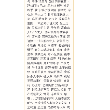
岛
塔娜·法兰奇
盛开的樱花林下
玛格丽特·马龙
新本格推理
谁是
凶手
爱伦·坡小说全解
雅孝司
余
心乐
杀人之门
日本推理悬念大
奖
玛丽·希金斯·克拉克
埃勒里与
奎因
日本恐怖小说大奖
盘上之
敌
贝克街的亡灵
千年杀
高山杀
人行1/2女人
游乐场炸弹勒索事
件
西东登
完美无缺的名侦探
渡
边淳一
消失的相中人
斩首的七
个理由
马洛奖
司冻季
名侦探的
诅咒
高尔夫球场命案
威廉·迪特
里希
麒麟之死
看不见的脸
山本
周五郎奖
玛西娅·缪勒
FBI教你破
解身体语言
曼弗雷德·李
白夜之
城
牛津迷案
吉姆·布契
上帝的指
纹
孤独的歌声
巷说百物语
音乐
家杀人事件
硬汉派
汤川学
机智
王误杀事件
雷蒙德·钱德勒
嫌疑
犯
心慌方
七濑美雪
汉斯·霍尔
泽
到坟场的车票
迈克尔·帕默
不
在现场讲义
蝇男
志水辰夫
急
电：北方四岛的呼叫
大薮春彦奖
动作
台湾推理作家协会征文奖
Y
之构造
恶之源
恐怖奇形人间
鹰