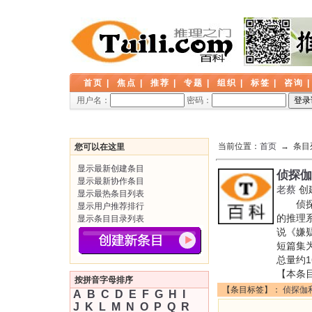
首页
|
焦点
|
推荐
|
专题
|
组织
|
标签
|
咨询
用户名：
密码：
当前位置：
首页
→ 条目
您可以在这里
显示最新创建条目
侦探伽
显示最新协作条目
老蔡
创
显示最热条目列表
侦探伽
显示用户推荐排行
的推理
显示条目目录列表
说《嫌
短篇集
总量约1
【本条
按拼音字母排序
【条目标签】：
侦探伽
A
B
C
D
E
F
G
H
I
J
K
L
M
N
O
P
Q
R