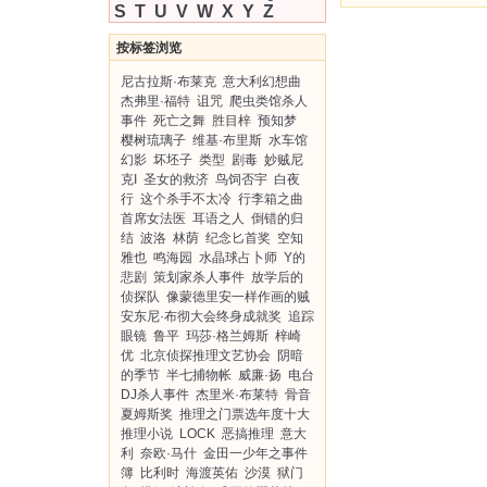
S
T
U
V
W
X
Y
Z
按标签浏览
尼古拉斯·布莱克
意大利幻想曲
杰弗里·福特
诅咒
爬虫类馆杀人
事件
死亡之舞
胜目梓
预知梦
樱树琉璃子
维基·布里斯
水车馆
幻影
坏坯子
类型
剧毒
妙贼尼
克I
圣女的救济
鸟饲否宇
白夜
行
这个杀手不太冷
行李箱之曲
首席女法医
耳语之人
倒错的归
结
波洛
林荫
纪念匕首奖
空知
雅也
鸣海园
水晶球占卜师
Y的
悲剧
策划家杀人事件
放学后的
侦探队
像蒙德里安一样作画的贼
安东尼·布彻大会终身成就奖
追踪
眼镜
鲁平
玛莎·格兰姆斯
梓崎
优
北京侦探推理文艺协会
阴暗
的季节
半七捕物帐
威廉·扬
电台
DJ杀人事件
杰里米·布莱特
骨音
夏姆斯奖
推理之门票选年度十大
推理小说
LOCK
恶搞推理
意大
利
奈欧·马什
金田一少年之事件
簿
比利时
海渡英佑
沙漠
狱门