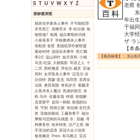
S
T
U
V
W
X
Y
Z
老蔡
东山彰
按标签浏览
年出生
残疾化学家杀人事件
不可能犯罪
于福冈
非常死亡
高柳芳夫
李·恰尔德
电
大学经
锯惊魂7
电视
福尔摩斯的功绩
小泉喜美子
学校教师杀人事件
ザ·ラ
埃勒里·奎恩
美国犯罪作家联盟
【本条
索命时钟
连续自杀事件
死亡概
【条目标签】：
东山彰
率2/2
远山和叶
如月美和
小城
马克·吐温
大都孤影
耳语之人
十
二宫
西村雅彦
拜佐尔·威灵
莎迪
死时
女牙医杀人事件
迈克尔·吉
尔伯特
西蒙·亚克
鸟羽亮
首席女
法医
奥田英朗
奇风岁月
斋藤澪
占星术杀人魔法
死者的留言
奈
欧·马许
佐藤友哉
钟源
埃德蒙·
克里斯平
金田一耕助
歌唱的白
骨
守则
死神之眼
布拉姆·史托克
奖
歪曲的枢纽
工藤有希子
福尔
摩斯与恐怖的马戏团
B：窃贼
寻
狗事务所
哈米特奖
活尸之死
御
手洗浊的流浪
皇冠大众小说奖
银座幽灵
Preis
有马赖义
宝石