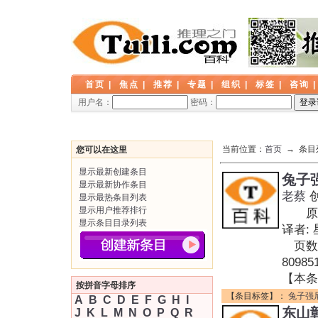
首页
|
焦点
|
推荐
|
专题
|
组织
|
标签
|
咨询
用户名：
密码：
当前位置：
首页
→ 条目
您可以在这里
显示最新创建条目
兔子
显示最新协作条目
老蔡
显示最热条目列表
显示用户推荐排行
原作名
显示条目目录列表
译者:
页数: 
809
【本条
按拼音字母排序
【条目标签】：
兔子强
A
B
C
D
E
F
G
H
I
东山
J
K
L
M
N
O
P
Q
R