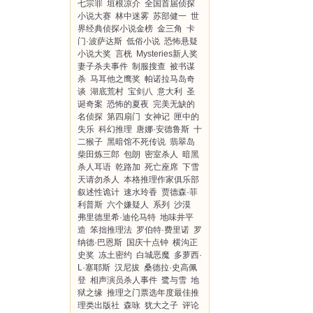
七宗罪
垣根凉介
全国首届侦探
小说大赛
林中迷雾
苏部健一
世
界经典侦探小说金榜
金三角
卡
门·波萨达斯
低俗小说
恐怖悬疑
小说大奖
言桄
Mysteries新人奖
妻子杀夫事件
制服搜查
被书谋
杀
马耳他之鹰奖
帕诺拉马岛奇
谈
湖底荒村
宝剑八
意大利
圣
诞奇案
恐怖的夏夜
完美无缺的
名侦探
第四扇门
女神记
匣中的
失乐
科幻推理
唐娜·安德鲁斯
十
二猴子
黑暗馆不死传说
翡翠岛
柴田炼三郎
包朗
密室杀人
暗黑
杀人耳语
乾路加
死亡座席
下雪
天请勿杀人
本格推理作家俱乐部
叙述性诡计
速水玲香
贾德森·菲
利普斯
六个嫌疑人
系列
沙漠
弗里德里希·迪伦马特
地味井平
造
笨拙推理法
罗伯特·费里诺
罗
纳德·巴恩斯
国庆十点钟
横沟正
史奖
冻土密约
白城恶魔
多萝西·
L·塞耶斯
汉尼拔
桑德拉·史高佩
登
相声演员杀人事件
鹭与雪
地
狱之缘
推理之门票选年度最佳推
理类出版社
森咏
犹大之子
评论