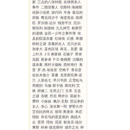
家
三点的八张钟面
名律师杀人
事件
二階堂黎人
切斯特·海姆斯
侦探小说奖
源代码
半身
最后的
郊狼
鹰见绯沙子
海渡英佑
陈舜
臣
罗尔德·达尔
钱形平次
厄尔·
斯坦利·加德纳
九九神咒
检察官
的遗憾
金田一少年之事件簿
埃
及剧院谋杀案
红鲱鱼
幻夜
希腊
棺材之谜
卖毒的女人
北川步实
加拿大
蓝色区域
再见，吾爱
最
上叶月
J·S·弗莱彻
石猴子
野兽
花园
新参者
P·D·詹姆斯
沉睡的
谋杀案
两杆大烟枪
西村寿行
奥
普
罗·杰·埃洛里
空椅子
青谷彦
佐佐木俊介
霍桑
克里斯托弗·诺
兰
人形佐七
早川书房
正雪绘马
周瘦鹃
马修·斯卡德
斯坦利·艾
林
谺健二
生死之门
文库
五盒
之谜
东晓
丹尼·博伊尔
莫妮卡·
费特
小妹妹
佩尔·瓦勒
货运来的
女人
杀心
深水黎一郎
梦野久作
艾伯比的终点
彼得·奥唐奈
单恋
指纹
布谷鸟的蛋是谁的
挑战大
众
普璞
理由
流派
歇洛克·福尔
摩斯
科林·德克斯特
城市之光
梓