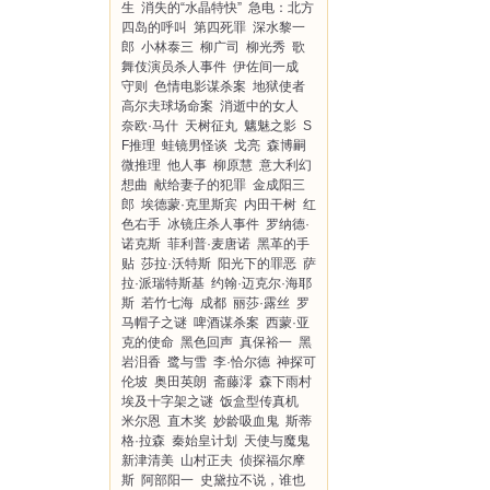
生
消失的“水晶特快”
急电：北方
四岛的呼叫
第四死罪
深水黎一
郎
小林泰三
柳广司
柳光秀
歌
舞伎演员杀人事件
伊佐间一成
守则
色情电影谋杀案
地狱使者
高尔夫球场命案
消逝中的女人
奈欧·马什
天树征丸
魑魅之影
S
F推理
蛙镜男怪谈
戈亮
森博嗣
微推理
他人事
柳原慧
意大利幻
想曲
献给妻子的犯罪
金成阳三
郎
埃德蒙·克里斯宾
内田干树
红
色右手
冰镜庄杀人事件
罗纳德·
诺克斯
菲利普·麦唐诺
黑革的手
贴
莎拉·沃特斯
阳光下的罪恶
萨
拉·派瑞特斯基
约翰·迈克尔·海耶
斯
若竹七海
成都
丽莎·露丝
罗
马帽子之谜
啤酒谋杀案
西蒙·亚
克的使命
黑色回声
真保裕一
黑
岩泪香
鹭与雪
李·恰尔德
神探可
伦坡
奥田英朗
斋藤澪
森下雨村
埃及十字架之谜
饭盒型传真机
米尔恩
直木奖
妙龄吸血鬼
斯蒂
格·拉森
秦始皇计划
天使与魔鬼
新津清美
山村正夫
侦探福尔摩
斯
阿部阳一
史黛拉不说，谁也