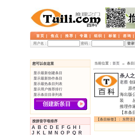
首页
|
焦点
|
推荐
|
专题
|
组织
|
标签
|
咨询
用户名：
密码：
当前位置：
首页
→ 条目
您可以在这里
显示最新创建条目
杀人之
显示最新协作条目
老蔡
创
显示最热条目列表
原作名
显示用户推荐排行
海出版公
显示条目目录列表
装 丛书
推理作
【本条
【条目标签】：
东野圭
按拼音字母排序
A
B
C
D
E
F
G
H
I
J
K
L
M
N
O
P
Q
R