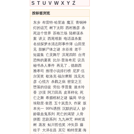
S
T
U
V
W
X
Y
Z
按标签浏览
东乡
布雷特·哈里迪
魔王
青铜神
灯的诅咒
树下太郎
西村雅彦
杀
死这个世界
苏格兰场
陆桥谋杀
案
讲义
西尾维新
电话谋杀案
名侦探梦水清志郎事件簿
山田里
见
肢解尸体之谜
水谷准
老千
短篇集
亡灵舞厅
滨尾四郎
台湾
恐怖的夏夜
比尔·普洛奇尼
议员
秘书杀人事件
再见了，德彪西
雅孝司
推理小说排行榜
尼罗·伍
尔芙奖
歇洛克·福尔摩斯
浅见光
彦
心慌方
杀戮之病
密室之王
堕落的信徒
劳拉·李普曼
速水玲
香
沙漠
阿刀田高
皮革样化
死
亡之舞
希腊棺材之谜
骗局
毕业
埃勒里·奎恩
五十岚贵久
作家
坂
本光一
99%诱拐
沉默的证人
妙
龄吸血鬼系列
死亡的渴望
人骨
拼图
悲剧系列
九九神咒
种村直
树
蒸发
鲇川哲也奖
冲矢昴
藤
桂子
大泽在昌
其它
帕特里夏·海