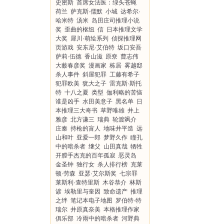
史密斯
首席女法医：绿头苍蝇
荷兰
萨克斯·儒默
小城
达希尔·
哈米特
汤米
岛田庄司推理小说
奖
歪曲的枢纽
信
日本推理文学
大奖
犀川·萌绘系列
侦探推理网
页游戏
安东尼·艾伯特
坂口安吾
萨莉·伍德
香山滋
原尞
曹志伟
大薮春彦奖
漫画家
栋居
雾越邸
杀人事件
斜屋犯罪
工藤有希子
犯罪欧美
犹大之子
雷克斯·斯托
特
十八之夏
类型
伽利略的苦恼
谁是凶手
水田美意子
黑名单
日
本推理三大奇书
草野唯雄
井上
雅彦
北方谦三
瑞典
轮渡飒介
庄秦
持枪的盲人
地味井平造
远
山和叶
亚爱一郎
梦野久作
瞳孔
中的暗杀者
继父
山田真哉
牺牲
开膛手杰克的百年孤寂
恶灵岛
金圣钟
独行女
杀人排行榜
克莱
顿·劳森
亚瑟·艾尔斯奖
七宗罪
莱斯利·查特里斯
木谷恭介
林斯
谚
埃勒里与奎因
致命遗产
推理
之绊
笔记本电子地图
罗伯特·特
瑞尔
井原真奈美
本格推理作家
俱乐部
冷雨中的暗杀者
河野典