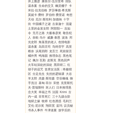
井上雅彦
康奈尔·伍尔里奇
排队
谋杀案
生命的交叉
幽灵棚子
卡
米拉·拉克伯格
罗莎琳德·希克斯
莫妮卡·费特
罗伯特·费里诺
奇想
天动
厄尔·斯坦利·加德纳
十字
街
中国橘子之谜
古泉迦十
混凝
土里的金发女郎
阿部阳一
吉如
令
无尽之路
大薮春彦奖
敬告犯
人
奈欧·马什
威廉·泰恩
波洛
邦
光史郎
角落里的老人
色情电影
谋杀案
岛田庄司
鸟饲否宇
高里
椎奈
浜尾四郎
龙舌兰
死前留言
橘外男
鸣海园
推理杂志
黑色笔
记
佩尔·瓦勒
皮斯克
黑色回声
火车站深处的深处
黑田研二
红
胡子的诅咒
首席女法医：终极辖
区
分足先生
失控的逻辑课
大谷
羊太郎
杰森·斯坦森
空谷幽魂
御
手洗洁
基甸·菲尔
宋慈
克里斯托
夫·普瑞斯特
坏人们
日本推理悬
念大奖
幸福之书
法国
Krimi
古
内一成
非常死亡
三十九级台阶
地狱之缘
牧师
红色诱惑
毛利兰
艾伦·尼尔奖
翔田宽
蓝玛
议员秘
书杀人事件
牛津迷案
放学后的