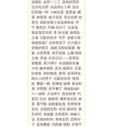
侦探队
金田一二三
谋杀的荒郊
法月纶太郎
水晶球占卜师
告白
纪田顺一郎
小林信彦
真壁诚
棚
屋
林斯谚
兔子强尼
尼古拉斯·布
莱克
国际侦探小说读者协会
亨
宁·曼凯尔
约翰·菲尔丁
白发鬼
吸血鬼烹饪班
李·恰尔德
敢死队
之魂
沉默的羔羊
写手
多岐川恭
电锯惊魂7
水田美意子
石川真介
背叛的誓言
汤姆·莎耶侦探案
梅
森
水原秀策
凶手是狐
山魔·嗤笑
之物
李迪
长安日记——贺望东
探案集
黑川博行
名偵探的肖像
卡伦·施本格勒
杰克·福翠尔
五条
红鲱鱼
西村雅彦
推理
皮革样化
阳台上的男子
沉默的杀意
怪指
纹
樱庭一树
杰佛瑞·迪佛
黄金时
期
伴野朗
杀手餐厅
电锯惊魂4
十一张牌
大仓烨子
西乡钞票
约
瑟芬·贝尔
微推理
绷带俱乐部
林
荫
看守眼
妙龄吸血鬼
世界怪奇
实话
太朗想史郎
米涅·渥特丝
夜
叉神堂
埃德蒙·克里斯宾
神秘小
说
失衡的时间
寒鸦女郎
恐怖分
子
蓝色圈套
玛西娅·缪勒
百密千