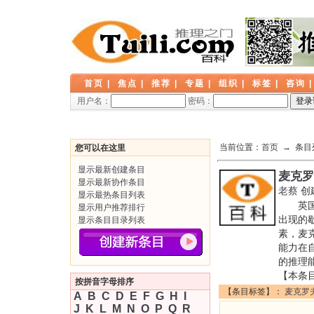
首页
|
焦点
|
推荐
|
专题
|
组织
|
标签
|
咨询
用户名：
密码：
当前位置：
首页
→ 条目
您可以在这里
显示最新创建条目
麦克罗
显示最新协作条目
老蔡
创
显示最热条目列表
英国侦
显示用户推荐排行
出现的
显示条目目录列表
素，麦
能力在
的推理
【本条
按拼音字母排序
【条目标签】：
麦克罗
A
B
C
D
E
F
G
H
I
J
K
L
M
N
O
P
Q
R