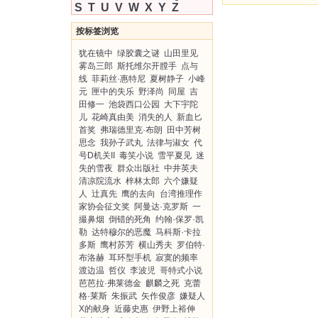
S
T
U
V
W
X
Y
Z
按标签浏览
犹在镜中
绿胶囊之谜
山田里见
雾岛三郎
斯托维尔开膛手
点与
线
菲莉丝·惠特尼
夏树静子
小峰
元
匣中的失乐
野泽尚
同屋
吉
田修一
池袋西口公园
大下宇陀
儿
花崎真由美
消失的人
新血匕
首奖
弗瑞德里克·布朗
田中芳树
思念
我孙子武丸
法律与淑女
代
号D机关II
毒笑小说
雪平夏见
迷
失的雪夜
群众出版社
中井英夫
清凉院流水
梓林太郎
六个嫌疑
人
辻真先
鹰的去向
台湾推理作
家协会征文奖
阿曼达·克罗斯
一
撮鼻烟
倒错的死角
约翰·保罗·凯
勒
达特穆尔的恶魔
马科斯·卡拉
多斯
鹰村苏芳
横山秀夫
罗伯特·
布洛赫
耳环型手机
寂寞的频率
渡边温
哲仪
李波児
哥特式小说
芭芭拉·弗莱德金
麒麟之死
克蕾
格·莱斯
朱振武
矢作俊彦
嫌疑人
X的献身
近藤史惠
伊野上裕伸