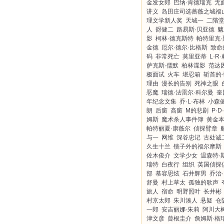
金发女郎
巴纳·肯德瑞克
无
讲义
岛田庄司选蔷薇之城福
理文学新人奖
天城一
二階
人
谺健二
路易斯·贝亚德
魑
影
柯林·德克斯特
帕特里克·
金德
厄尔·德尔·比格斯
致命
码
非常死亡
莫里亚蒂
L·R
萨克斯·儒默
柏林谍影
范达
极面试
火车
堪忍箱
斩首的
理由
漫长的告别
死神之眼
恶魔
瑞德·法雷尔·科尔曼
奎
年纪念文集
乔·L·布林
小森
朗
后窗
高窗
M的悲剧
P·D
姆斯
魔术杀人事件簿
黄金
帕特丽夏·康薇尔
侦探臂章
与一
网维
深谷忠记
古处诚
久生十兰
镜子外的福尔摩斯
佐木俊介
文学少女
温森特·
瑞特
白夜行
组织
英国侦探
部
慕容思炫
石井辉男
乔治·
舒曼
村上草太
孤独的歌声
旅人
宿命
明野照叶
长井彬
村京太郎
朱川湊人
悬疑
仓
一郎
安吉丽娜·朱莉
阿川大
津文彦
曾根圭介
詹姆斯·格