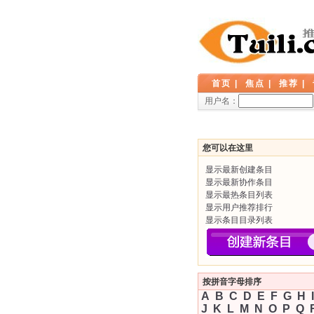
首页
|
焦点
|
推荐
|
用户名：
您可以在这里
显示最新创建条目
显示最新协作条目
显示最热条目列表
显示用户推荐排行
显示条目目录列表
按拼音字母排序
A
B
C
D
E
F
G
H
I
J
K
L
M
N
O
P
Q