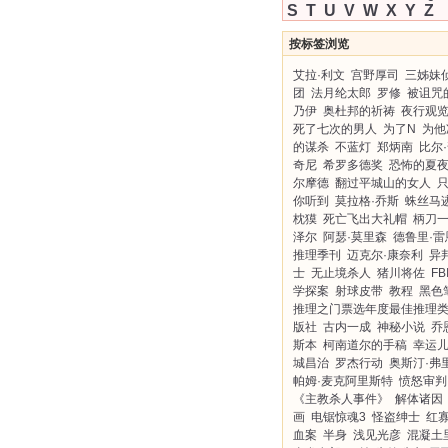
S
T
U
V
W
X
Y
Z
按标签浏览
艾拉·利文
宫野厚司
三姊妹
团
法月纶太郎
罗修
被诅咒
乃伊
奥杜邦的祈祷
夜行观
死了七次的男人
为了N
为他
的谋杀
不蓝灯
郑炳南
比尔
奇尼
希罗多德奖
恐怖的夏
尔摩德
翻过平城山的女人
你听到
莫拉格·乔斯
蛛丝马
枕獏
死亡飞出大礼帽
柄刀
泽尔
阿瑟·莫里森
德鲁里·雷
推理季刊
迈克尔·康奈利
异
士
无止境杀人
猪川将佐
FB
学探案
射球皮带
教程
黑色
推理之门票选年度最佳推理
版社
古内一成
神秘小说
乔
斯本
柯南道尔的手稿
幸运
城昌治
罗杰行动
奥斯汀·弗
帕姆·麦克阿里斯特
愤怒审判
《主教杀人事件》
解体诸因
画
电锯惊魂3
怪盗绅士
红
血案
半身
浅见光彦
混凝土