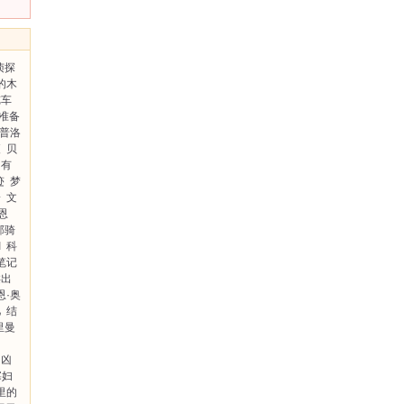
侦探
的木
览车
准备
·普洛
夜
贝
只有
迹
梦
一
文
恩
邦骑
I
科
笔记
类出
恩·奥
儿
结
里曼
凶
寡妇
里的