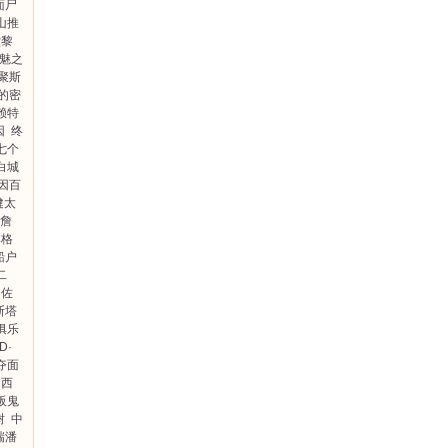
面尸
山推
堂黎
魅之
聚斯
的密
·赖特
因
终
七个
白城
因百
健太
·詹
本格
船户
二
佐
斯塔
俱乐
D·
夺面
西
阪鬼
树
中
瑞潘