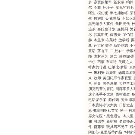
多
寂寞的频率
基安蒂
约翰
尔
圈套
坏坯子
魔鬼的羽毛
曙生
模仿犯
半七捕物帐
荣
生
詹姆斯·E·克兰斯
不知火
黑死馆杀人事件
角田光代
追杀
秦始皇计划
森博嗣
繁
尽
沙莫斯奖
藤雪夫
罗伯特
赫
杰里米·布莱特
放学后
栗
薰
死亡的渴望
新野刚志
不
童话
茅杏子
二上洋一
伊坂
郎
鹰村苏芳
冷言
莱奥妮·
卡尔
西蒙·布雷特
失颤之人
叶家的传说
巴纳比·罗斯
真
一
朱利安·西蒙斯
恶魔吹着
来
牧师
美国犯罪作家联盟
八
冰菓
黑色皮箱
大谷羊太
朋克刑警的冒犯
回廊亭杀人
这个杀手不太冷
西村雅彦
电话谋杀案
源代码
劳拉·李
日本恐怖小说大奖
日影丈吉
恩·弗莱明钢匕首奖
哈兰·科
席女法医：黑色通告
杰夫里
弗
司冻季
新宿鲛
名律师杀
件
斋藤肇
玩具店不见了
程
阿加莎·克里斯蒂作品
“钟城