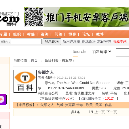
专题
|
组织
|
标签
|
咨询
|
问答
|
博客
|
论坛
|
微博
密码：
新用户注册
参观论坛
忘记密码
收藏本站
当前位置：
首页
→ 条目列表（按标签）
失颤之人
老蔡
创建于
2010-11-18 21:43:01
原作名: The Man Who Could Not Shudder 译者
尔 ISBN: 9787546330389 页数: 287 定价: 
有限责任公司 丛书: 古典推理文库 装帧: 平装 出版
【本条目共被推荐
56
次】 【
点此阅读全文
（
1012
）】
【条目标签】：
失颤之人
约翰·狄克森·卡尔
欧美
美国
作品
共1条 1/1 上一页 下一页
R