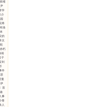
·班维
尹
誉学
京介
校园
花将
·布洛
本
安的
幸太
斯宛
赤朽
保裕
笛子
宝剑
郎
事件
犯罪
普曼
伊
本
首
·迪
人事
小青
”杀人