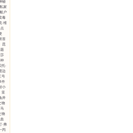
神秘
私家
船户
卖毒
克·维
三点
使
斩首
登
昆
谜题
诺莎
两种
贝托·
渡边
三号
事件
智小
亚
龟井
之物
马
之物
瓶血
汀·弗
一丙