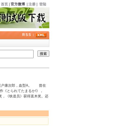
首页
|
官方微博
|
注册
|
登陆
RSS：
名岩户康次郎，血型A。 曾在
作《とられてたまるか!》，
奖，《铁道员》获得直木奖。还