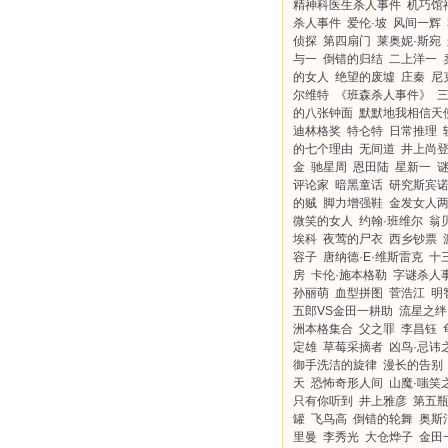
精神科医生杀人事件
机巧馆
杀人事件
爱伦·坡
风间一辉
侦探
第四扇门
莱奥妮·斯宛
与一
倒错的归结
二上洋一
的女人
绝望的废墟
庄秦
尼
尔维特
《班森杀人事件》
的八张钟面
默默地我相信天
迪林格奖
特仑特
日常推理
的七个理由
无间道
井上尚
金
驰星周
恩田陆
星新一
评论家
暗黑童话
研究斯宾
的贼
脚力增强鞋
金发女人
微笑的女人
约翰·班维尔
翁
埃科
夜莺的尸衣
西乡钞票
容子
唐纳德·E·维斯雷克
十
房
卡伦·施本格勒
字谜杀人
孙丽萌
血型拼图
菅浩江
明
五郎VS金田一耕助
流星之绊
洲本格集合
父之罪
李昌钰
定雄
草莓采摘者
凶鸟·忌讳
御手洗洁的旋律
漫长的告别
天
恐怖奇形人间
山魔·嗤笑
只有你听到
井上雅彦
第五
罐
飞鸟高
倒错的轮舞
奥斯
里曼
李秀光
大仓烨子
金田