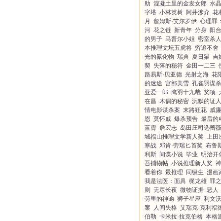
助
混凝土里的金发女郎
水
字塔
小林英树
阿井涉介
花
月
詹姆斯·艾尔罗伊
心理罪
河
花之链
新青年
分身
阳
的男子
马普尔小姐
密室杀
本推理文坛五虎将
穷追不舍
光的氰化物
瑞典
夏日猫
吉
契
失落的秘符
金田一二三
路易斯·贝亚德
光射之海
花
的迷途
宫部美雪
孔雀羽谋
亚爱一郎
鹰羽十九哉
奖项
在昌
木偶的秘密
沉默的证
情电影谋杀案
末路狂花
威廉
恩
莫怀戚
爆杀预告
最后的
蓝霄
詹宏志
岛田庄司选蔷
城福山推理文学新人奖
上田
寒战
邓肯·劳瑞匕首奖
布鲁
利斯
间谍小说
毕业
明治开
吾捕物帖
小说推理新人奖
看着你
最推理
同级生
漫画
我是法医：面具
梶龙雄
罪
则
无尽长夜
微物证据
恶人
劳里的神谕
狮子星座
利文
案
人间失格
艾瑞克·克利福
伯勒
卡米拉·拉克伯格
本格