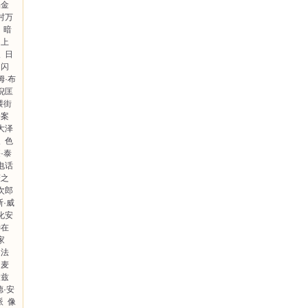
晶金
村万
：暗
台上
人
日
闪
姆·布
倪匡
隈街
杀案
大泽
人
色
·泰
电话
薇之
次郎
斯·威
化安
神在
家
之法
麦
沃兹
德·安
派
像