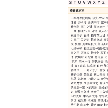
S
T
U
V
W
X
Y
Z
按标签浏览
口红将军的凯旋
伊安·兰金
使者
师承燕
角川书店
空中
叶永烈
孪生之谜
坂本光一
正直
推理小
88分钟
杀人不
秦建日子
香港
抱茗荷之说
0
马丁·贝克奖
荒卷义雄
鹰
代
狐猴
克里斯托夫·普瑞斯
七捕物帐
雅德里安·柯南·道
室之王
西奥多·斯特金
双面
件
皮埃尔·布瓦洛
勇岭薰
丹
·凯斯
清水一行
带我回去
恶
理
B：窃贼
法庭派
E·W·赫
香纳谅一
不知火京介
香水
葬的恺撒
旁观者
横山秀夫
机器
郑炳南
刀锋之先
梦野
致命魔术
加贺美雅之
哲瑞·
的最后一案
X的悲剧
玉岭的
息
新星出版社
致命的三分
J·巴克斯
中岛河太郎
水平线
阴谋
威尔基·柯林斯
鹰见绯
劳伦斯·山德士
乔治·哈蒙·柯