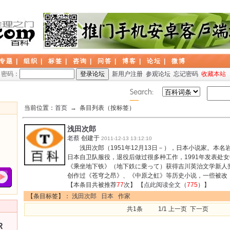
专题
|
组织
|
标签
|
咨询
|
问答
|
博客
|
论坛
|
微博
密码：
新用户注册
参观论坛
忘记密码
收藏本站
当前位置：
首页
→ 条目列表（按标签）
浅田次郎
老蔡
创建于
2011-12-13 13:12:10
浅田次郎（1951年12月13日－），日本小说家。本
日本自卫队服役，退役后做过很多种工作，1991年发表处女
《乘坐地下铁》（地下鉄に乗って）获得吉川英治文学新人
创作过《苍穹之昂》、《中原之虹》等历史小说，一些被改
【本条目共被推荐
77
次】 【
点此阅读全文
（
775
）】
【条目标签】：
浅田次郎
日本
作家
共1条 1/1 上一页 下一页
R