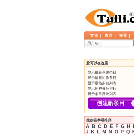
首页
|
焦点
|
推荐
|
用户名：
您可以在这里
显示最新创建条目
显示最新协作条目
显示最热条目列表
显示用户推荐排行
显示条目目录列表
按拼音字母排序
A
B
C
D
E
F
G
H
I
J
K
L
M
N
O
P
Q