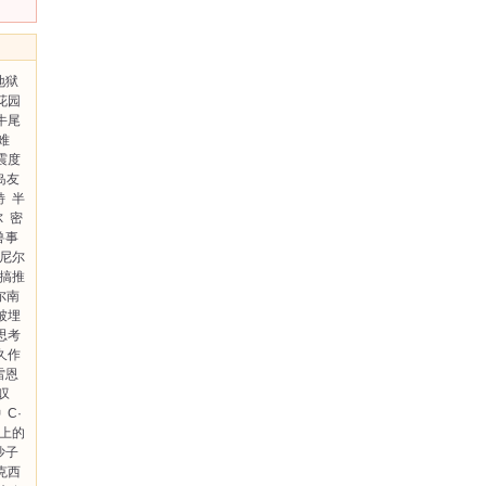
地狱
花园
牛尾
难
震度
岛友
特
半
尔
密
兽事
尼尔
搞推
尔南
被埋
思考
久作
雷恩
叹
钟
C·
上的
沙子
克西