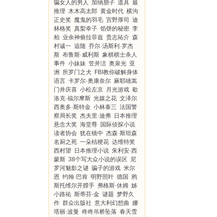
骗女人的男人
加纳朋子
道具
最
推理
木木高太郎
黄金时代
横沟
正史奖
魔鬼的羽毛
宫野厚司
迪
林格奖
真梨幸子
馅饼的秘密
李
柏
业余神偷拉菲兹
贵志祐介
森
村诚一
追随
乔尔·汤斯利·罗杰
斯
布鲁斯·威利斯
象棋棋士杀人
事件
小妹妹
笠井洁
奥泉光
亚
洲
所罗门之犬
FBI教你破解身体
语言
卡罗尔·奥康奈尔
麻耶雄嵩
门井庆喜
小松左京
月光游戏
歇
洛克·福尔摩斯
光媒之花
文泽尔
西奥多·斯特金
小林泰三
法国警
察局长奖
杰夫里·迪弗
日本推理
悬念大奖
海堂尊
国际侦探小说
读者协会
犹在镜中
杰森·斯坦森
名厨之死
一朵桔梗花
达维特奖
西村望
日本推理小说
朱利安·西
蒙斯
38个写大众小说的误区
尼
罗河魅影之谜
骗子的游戏
米尔
恩
约翰·巴肯
明野照叶
德国
鸦
斯托维尔开膛手
弗格斯·休姆
姊
小路祐
斯蒂芬·金
谜题
梦野久
作
群众出版社
意大利幻想曲
娜
塔丽·波曼
咚咚吊桥坠落
春天雪