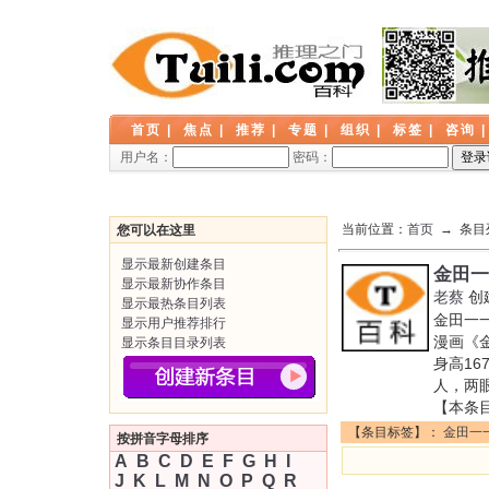
首页
|
焦点
|
推荐
|
专题
|
组织
|
标签
|
咨询
用户名：
密码：
当前位置：
首页
→ 条目
您可以在这里
显示最新创建条目
金田一
显示最新协作条目
老蔡
创
显示最热条目列表
金田一一
显示用户推荐排行
漫画《
显示条目目录列表
身高16
人，两
【本条
【条目标签】：
金田一
按拼音字母排序
A
B
C
D
E
F
G
H
I
J
K
L
M
N
O
P
Q
R