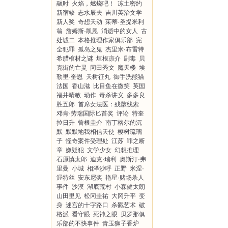
融时
火焰，燃烧吧！
冻土密约
新宿鲛
志水辰夫
吉川英治文学
新人奖
奇想天动
茱蒂·圣提米利
翁
詹姆斯·凯恩
消逝中的女人
古
处诚二
本格推理作家俱乐部
完
全犯罪
孤岛之鬼
杰里米·布雷特
希腊棺材之谜
垣根凉介
剧毒
贝
克街的亡灵
冈田秀文
魔天楼
埃
勒里·奎恩
天树征丸
御手洗熊猫
法国
香山滋
比目鱼在微笑
英国
福井晴敏
动作
毒杀讲义
多多良
胜五郎
首席女法医：残骸线索
邓肯·劳瑞国际匕首奖
评论
特奎
拉日升
曾根圭介
南丁格尔的沉
默
默默地我相信天使
樱树琉璃
子
怪奇案件受理处
江苏
罪之断
章
嫌疑犯
文学少女
幻想推理
石原慎太郎
迪克·瑞利
奥斯汀·弗
里曼
小城
相泽沙呼
正野
米涅·
渥特丝
安东尼奖
艳星·赌场杀人
事件
沙漠
湖底荒村
小森健太朗
山田里见
松冈圭祐
大冈升平
变
身
迷宫的十字路口
杀戮艺术
破
格派
看守眼
死神之眼
贝罗那俱
乐部的不快事件
青玉狮子香炉