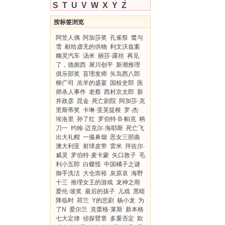
S
T
U
V
W
X
Y
Z
按标签浏览
阿笠人偶
阿加莎奖
孔雀祭
鹭与
雪
献给虚无的供物
利文沃兹案
幽灵汽车
汤米
丽莎·露丝
再见
了，德彪西
犀川创平
新潮推理
俱乐部奖
盲理发师
矢岛西八郎
柳广司
羔羊的盛宴
国枝史郎
医
师杀人事件
老蔡
西村京太郎
新
井政彦
昆金
死亡剧院
阿加莎·克
里斯蒂奖
卡琳·亚芙提根
罗·杰·
埃洛里
孙了红
罗伯特·B·帕克
柄
刀一
约翰·迈克尔·海耶斯
死亡飞
出大礼帽
一撮鼻烟
恶女三部曲
澳大利亚
射球皮带
雷米
拜佐尔·
威灵
罗伯特·麦卡蒙
矢口敦子
毛
利小五郎
白蝶怪
中国橘子之谜
御手洗洁
大仓崇裕
灰原哀
海野
十三
推理女王的游戏
龙神之雨
爱伦·坡奖
最后的孩子
儿戏
黑暗
降临时
荷兰
Y的悲剧
杨小龙
为
了N
爱尔兰
克蕾格·莱斯
新本格
七大定律
侦探臂章
多重否定
欺