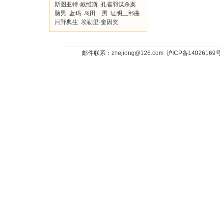
斯图亚特·戴维斯
孔雀羽谋杀案
脑男
蓝玛
岛田一男
证明三部曲
河野典生
埃勒里·奎因奖
邮件联系：
zhejiong@126.com
沪ICP备14026169