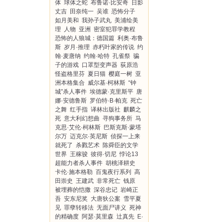
体
球体之蛇
布鲁诺·比安奇
日影
丈吉
田奈纯一
吴谁
恐怖分子
如月美和
我孙子武丸
美浦绘美
理
人物
亚洲
密室犯罪学教程
恐怖的人狼城：德国篇
利奥·布鲁
斯
岁月·推理
赤朽叶家的传说
约
翰·麦唐纳
约翰·哈特
孔雀祭
骗
子的游戏
口罩型变声器
荻原浩
怪盗格里芬
夏日猫
樱庭一树
亚
洲本格集合
威尔基·柯林斯
“钟
城”杀人事件
埃德蒙·克里斯平
唐
娜·安德鲁斯
罗伯特·B·帕克
死亡
之舞
红手指
译林出版社
麒麟之
死
意大利幻想曲
寻狗事务所
马
克思·艾伦·柯林斯
巴斯克斯·蒙塔
尔万
迈克尔·英尼斯
侦探一上来
就死了
杀戮艺术
陈舜臣的文学
世界
王稼骏
彼得·切尼
悖论13
超能力者杀人事件
胡桃泽耕史
卡伦·施本格勒
百鬼夜行系列
高
田崇史
王建武
非常死亡
钱原
被埋葬的恺撒
深谷忠记
岩崎正
吾
安东尼奖
大唐狄公案
雪平夏
见
罪孽转移法
无面尸讲义
死神
的精确度
阿瑟·莫里森
辻真先
E·