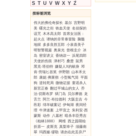
S
T
U
V
W
X
Y
Z
按标签浏览
伟大的弗伦奇探长
基尔
宫野明
美
曙光之街
铁血天使
名侦探的
诅咒
木木高太郎
首席女法医：
起火点
谭纳的非常泰冒险
脑髓
地狱
多多良胜五郎
小泉喜美子
明智警视篇
奥泉光
曾根圭介
冰
岛
密室讲义
香纳谅一
浜尾四郎
天使的伤痕
津村巧
桑楚
鼠男
黑克·塔伯特
嫌疑人X的献身
邓
肯·劳瑞匕首奖
伴野朗
山本禾太
郎
康妮·弗莱彻
小型氧气筒
平面
狗
逆转死局
微物证据
童谣杀人
新宫正春
翻过平城山的女人
乔
治·切斯布罗
狱门岛
贝尔摩德
龙
舌兰
阿兰·布拉德利
大阪圭吉
今
邑彩
绵羊破案记
伊甸湖
夜间经
理
牛津迷案
上甲宣之
朱利安·西
蒙斯
动作
八墓村
暗杀丰臣秀吉
《柏林1888》
网维
西之园萌绘
折原一
皮斯克
真梨幸子
须藤南
翠
玛西娅·缪勒
请勿在此丢弃尸