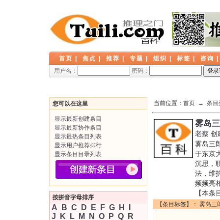
首页
|
焦点
|
推荐
|
专题
|
组织
|
标签
|
咨询
用户名：
密码：
当前位置：
首页
→ 条目
您可以在这里
显示最新创建条目
雾岛三
显示最新协作条目
老蔡
创
显示最热条目列表
雾岛三
显示用户推荐排行
于东京
显示条目目录列表
沉思，
法，维
频频亮
【本条
按拼音字母排序
【条目标签】：
雾岛三
A
B
C
D
E
F
G
H
I
J
K
L
M
N
O
P
Q
R