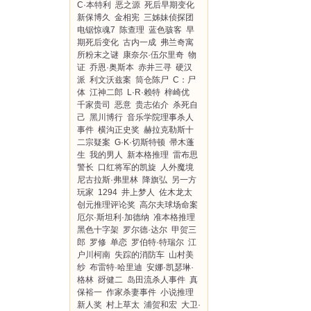
C·本特利
恶之源
死后早期变化
新保博久
金相宪
三姊妹侦探团
电锯惊魂7
陈查理
蓝色骇客
早
期死后变化
古内一成
弗兰奇寓
所粉末之谜
康奈尔·伍尔里奇
物
证
乔恩·奥斯本
赤井三寻
硬汉
派
利文沃兹案
筒仓陈尸
C：尸
体
江神二郎
L·R·赖特
梓崎优
千家贵司
恶意
贵志佑介
杀死自
己
黑川博行
音乐学院理事杀人
事件
横沟正史奖
赫拉克勒斯十
二宗疑案
G·K·切斯特顿
帚木蓬
生
我的男人
新本格推理
雷布思
警长
口红将军的凯旋
人外魔境
尼古拉斯·弗里林
降旗弘
另一方
玩家
1294
井上梦人
佐木龙太
创元推理评论奖
高尔夫球场命案
厄尔·斯坦利·加德纳
准本格推理
黑色十字架
罗尔德·达尔
甲贺三
郎
罗修
单恋
罗伯特·特瑞尔
江
户川柯南
失踪的消防车
山村美
纱
布雷特·哈里迪
安娜·凯瑟琳·
格林
谺健二
岛田流杀人事件
真
保裕一
作家杀妻事件
小说推理
新人奖
村上草太
浦贺和宏
大卫·