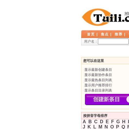
首页
|
焦点
|
推荐
|
用户名：
您可以在这里
显示最新创建条目
显示最新协作条目
显示最热条目列表
显示用户推荐排行
显示条目目录列表
按拼音字母排序
A
B
C
D
E
F
G
H
I
J
K
L
M
N
O
P
Q