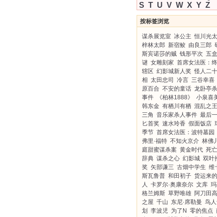
S
T
U
V
W
X
Y
Z
按标签浏览
谋杀展览室
冰公主
恒川光
梓林太郎
新宿鲛
由良三郎
斯宾诺莎的贼
钱形平次
五
谜
女雕刻家
首席女法医：
辖区
幻影城新人奖
怪人二
相
太田忠司
冷言
三谷幸喜
原百合
不安的童话
龙卧亭
事件
《柏林1888》
小泉喜
韩东金
有栖川有栖
混乱之
三角
音乐家杀人事件
最后
匕首奖
速水玲香
假面饭店
季节
首席女法医：波特墓园
弗里·福特
不知火京介
林佛
庭甜蜜谋杀案
黄金时代
死
辞典
谋杀之心
幻影城
双叶
奖
矢部谦三
古畑中学生
维
斯瓦鲁普
和田初子
货运来
人
卡罗尔·奥康奈尔
文库
玛
格兰姆斯
草野唯雄
阿刀田
之屋
千山
东尼·席勒曼
鸟人
划
李波児
为了N
零的焦点