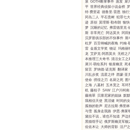
泉
GOTH断掌事件
蒸发
犀
平
世界经典侦探小说金榜
特·费里诺
德鲁里·雷恩
独行
冈岛二人
平石贵树
犯罪七
迹
原创
莫理斯·勒布朗
愉快
梦
沉睡的记忆
弗雷德里克·
斯
非常死亡
阿达莫夫
冈田
贝罗那俱乐部的不快事件
斯
杜罗
百舌呐喊的夜晚
约翰·
雷
金盾文学奖
物证
玛格丽
龙
艾萨克·阿西莫夫
无棺之
本推理三大奇书
清洁女工之
犀川·萌绘系列
银座幽灵
死
留言
罗纳德·诺克斯
翻译家
川乱步奖
流星之绊
西蒙·亚
使命
徬徨之刃
名厨之死
图
之海
八墓村
五木宽之
耳环
机
藤桂子
SAW
江户川柯南
藤南翠
贝塞尼家的姐妹
默
我相信天使
黑沼健
时间的
孤独的歌声
尼古拉斯·弗里林
与雪
孤身走我路
伊恩·弗莱
黛拉不说，谁也不知道
芦边
黑猫馆手记
俄罗斯幽灵军舰
佐佐木让
大师的背影
活尸