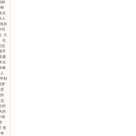
柯林·
与螃
英夫
杀人
境杀
孝司
说
大
字
仓
的悲
膛手
杀案
木光
林泰
杀人
亨利
噩梦
犯罪
笑的
曹志
北村
失的
尔维
慧
里·奎
大奇