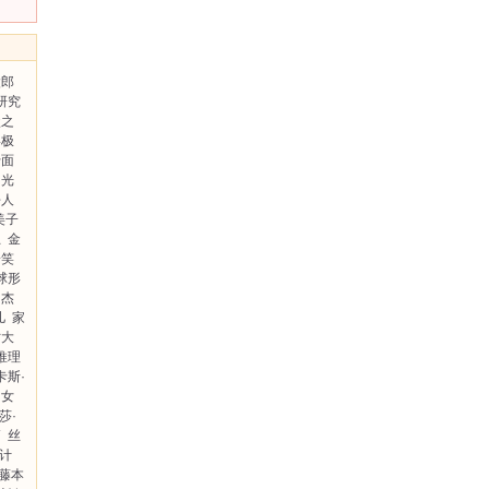
太郎
研究
盒之
终极
十面
光
杀人
美子
王
金
一笑
球形
杰
儿
家
亡大
推理
卡斯·
的女
莎·
高
丝
计
藤本