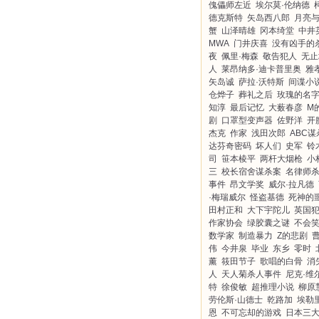
傀儡师左近
埃尔莫·伦纳德
德克斯特
矢岛西八郎
月亮
蟹
山泽晴雄
冈本绮堂
中井
MWA
门井庆喜
没有凶手的
夜
佩里·梅森
敬告犯人
无止
人
莱昂纳多·迪卡普里奥
雅
矢岛诚
萨拉·沃特斯
间谍小
仓烨子
葬礼之后
玫瑰的名
知淳
最后记忆
大薮春彦
M
剧
口罩型变声器
佐野洋
开
杰克
作家
浅田次郎
ABC谋
达芬奇密码
坏人们
史军
铃
司
笹本棱平
两杆大烟枪
小
三
校长宿舍谋杀案
名律师
事件
昂文学奖
威尔·拉凡德
·梅瑞威尔
怪盗基德
死神的
田村正和
大下宇陀儿
英国
作家协会
绿胶囊之谜
不会
数学家
制造暴力
Z的悲剧
伟
今井泉
毕业
东乡
零时
薰
筱田节子
歌唱的白骨
消
人
天人菊杀人事件
尼克·维
特
徐俊敏
超推理小说
柳原
劳伦斯·山德士
乾路加
埃勒
恩
不可忘却的游戏
日本三