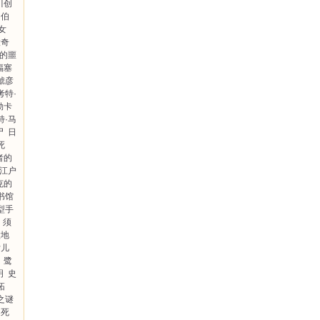
川创
罗伯
女
大奇
的噩
福塞
鯱彦
考特·
勒卡
特·马
尸
日
死
者的
江户
克的
书馆
型手
须
默地
女儿
鹭
明
史
拓
之谜
之死