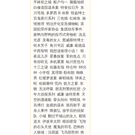
平林初之辅
船户与一
脑髓地狱
白修道院谋杀案
特奎拉日升
东
川笃哉
多萝西·B·休斯
怪盗绅士
百鬼夜行系列
三色猫
红鲱鱼
旅
情推理
明治开化安吾捕物帖
英
国犯罪作家协会
集团劫车事件
家鸭与野鸭的投币式寄物柜
浅见
光彦
卖毒的女人
图威斯特博士
铃木芳子
角川书店
威廉·葛德温
中西智明
我想读推理小说！
暗
夜花儿开
霍桑探案
零的焦点
只
有你听见
杀机重重
鲇川哲也与
十三之谜
佐藤友哉
特仑特
88分
钟
小学馆
莫理斯·勒布朗
蜘蛛
男
红楼梦迷案
麻耶雄嵩
球体之
蛇
哈丽雅特·范内
犹大之窗
东
晓
无法呼吸
朋克刑警的狂想
少
年大侦探系列
威廉·迪特里希
天
空的遇难船
晕头转向
明暗线
中
岛博行
血腥的谋杀
第四射手
超
杀人事件
降旗弘
放学后的侦探
队
小城
翻过平城山的女人
都筑
道夫
伊坂幸太郎
模拟密室
飞翔
的石头天使
魔鬼的羽毛
恐怖的
人狼城：法国篇
飞鸟部胜则
推