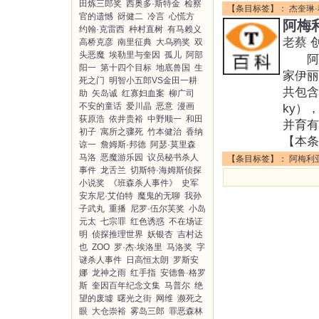
田炼三郎奖
西奥多·斯特金
检察
【条目标签】：
杰奎琳
官的遗憾
谺健二
冷言
心慌方
阿梅
约翰·克雷西
种村直树
有马赖义
老蔡
高桥克彦
南里征典
大乌鸦奖
双
头恶魔
埃勒里与奎因
孤儿
阿部
阿梅利
阳一
第十四个目标
地底兽国
生
家伊
死之门
明智小五郎VS金田一耕
共包含了
助
矢岛诚
红寡妇血案
柳广司
不安的童话
爱川晶
恶意
漫画
ky）
荻原浩
依井贵裕
中野顺一
和田
并育有
初子
寓所之骤死
竹本健治
香纳
【本条
谅一
詹姆斯·邦德
阿瑟·莫里森
马洛
恶魔游乐园
议员秘书杀人
【条目标签】：
阿梅利
事件
龙舌兰
切斯特·海姆斯侦探
小说奖
《班森杀人事件》
史军
安东尼·艾伯特
魔鬼的无聊
我孙
子武丸
重播
尼罗·伍尔芙奖
小岛
元太
七宗罪
红色诱惑
不在场证
明
侦探推理世界
妖银杏
吉村达
也
ZOO
罗·杰·埃洛里
马洛奖
字
谜杀人事件
日高恒太朗
罗斯安
娜
龙神之雨
红手指
安德鲁·格罗
斯
奎因百年纪念文集
马普尔
绝
望的废墟
曙光之街
网维
濒死之
眼
大仓崇裕
雾岛三郎
罪恶森林