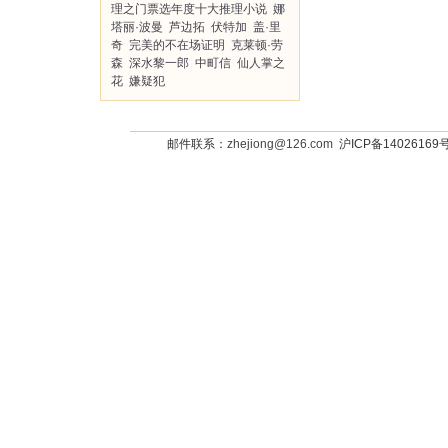
理之门票选年度十大推理小说
娜
塔丽·波曼
芦边拓
伏特加
盖·里
奇
完美的不在场证明
克莱顿·劳
森
深水黎一郎
中町信
仙人掌之
花
嫌疑犯
邮件联系：
zhejiong@126.com
沪ICP备14026169