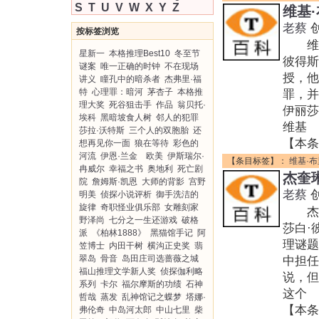
S
T
U
V
W
X
Y
Z
维基
老蔡
按标签浏览
维基·
星新一
本格推理Best10
冬至节
彼得
谜案
唯一正确的时钟
不在现场
授，他
讲义
瞳孔中的暗杀者
杰弗里·福
特
心理罪：暗河
茅杏子
本格推
罪，并
理大奖
死谷狙击手
作品
翁贝托·
伊丽莎
埃科
黑暗坡食人树
邻人的犯罪
维基
莎拉·沃特斯
三个人的双胞胎
还
【本条
想再见你一面
狼在等待
彩色的
河流
伊恩·兰金 欧美
伊斯瑞尔·
【条目标签】：
维基·
冉威尔
幸福之书
奥地利
死亡剧
杰奎
院
詹姆斯·凯恩
大师的背影
宫野
老蔡
明美
侦探小说评析
御手洗洁的
旋律
奇职怪业俱乐部
女雕刻家
杰奎琳
野泽尚
七分之一生还游戏
破格
莎白·
派
《柏林1888》
黑猫馆手记
阿
理谜
笠博士
内田干树
横沟正史奖
翡
翠岛
骨音
岛田庄司选蔷薇之城
中担任
福山推理文学新人奖
侦探伽利略
说，但
系列
卡尔
福尔摩斯的功绩
石神
这个
哲哉
蒸发
乱神馆记之蝶梦
塔娜·
【本条
弗伦奇
中岛河太郎
中山七里
柴