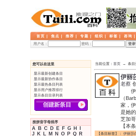
首页
|
焦点
|
推荐
|
专题
|
组织
|
标签
|
咨询
用户名：
密码：
当前位置：
首页
→ 条目
您可以在这里
显示最新创建条目
伊丽
显示最新协作条目
老蔡
显示最热条目列表
显示用户推荐排行
伊丽莎
显示条目目录列表
（Bar
家，伊丽
是她的
芝加哥
按拼音字母排序
【本条
A
B
C
D
E
F
G
H
I
J
K
L
M
N
O
P
Q
R
【条目标签】：
伊丽莎