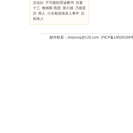
尔达比
不可能犯罪诊断书
目暮
十三
詹姆斯·凯恩
第六感
乃南亚
沙
商人
小京都连续杀人事件
比
拟杀人
邮件联系：
zhejiong@126.com
沪ICP备14026169