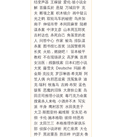
结变声器
王稼骏
爱伦·坡小说全
解
首藤瓜於
悬疑
万城目学
克
夫
断项之案
积木镜介
画中疑云
光之鹤
双轮马车的秘密
鸟井加
南子
伸缩吊带
本间田麻誉
陆桥
谋杀案
中津文彦
山本周五郎奖
吉村达也
杀死自己
角落里的老
人
问答中心
作家
鲛岛
排队谋
杀案
图书馆匕首奖
法国警察局
长奖
火焰，燃烧吧！
笹本棱平
教程
不在现场讲义
高罗佩
首席
女法医：残骸线索
日本幻想小说
大奖
藤雪夫
Deutsche
玛丽·希
金斯·克拉克
罗莎琳德·希克斯
阿
笠人偶
向邪恶追索
洗冤集录
迪
克·瑞利
牧逸马
吉姆·布契
蓝色
骇客
恶魔的泪珠
大唐狄公案
岛
田庄司推理小说奖
毒巧克力命案
搜索杀人来电
小酒井不木
写实
派
半身
鹰村苏芳
水田美意子
大卫·斯图亚特·戴维斯
安东尼·布
彻
卡伦·施本格勒
彼得·特恩布
尔
太田兰三
本格推理作家俱乐
部
侦探小说评析
死亡座席
大仓
烨子
黑岩重吾
胜目梓
约瑟夫·鲁