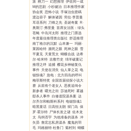
派
柄刀一
幻想推理
伊佐间一成
M的悲剧
小杉健治
日本推理作家
协会奖
恐怖小说
手塚治虫密碼
渡边容子
解体诸因
劳拉·李普曼
耳语系列
刀锋之先
圣诞奇案
R·
奥斯汀·弗里曼
首席女法医：绿头
苍蝇
中岛河太郎
推理之门票选
年度最佳推理类出版社
舒适推理
南丁格尔的沉默
山本兼一
玛丽·
莱因哈特
濒死之眼
死神之眼
雪
平夏见
天童荒太
蝴蝶合战
达希
尔·哈米特
吉敷竹史
绵羊破案记
推理之绊
追捕
樱花乡神秘复仇
事件
天使在消失
仙人掌之花
电
锯惊魂7
急电：北方四岛的呼叫
梅菲斯特奖
全国首届侦探小说大
赛
从前有个老女人
恶夜追缉令
新参者
曙光之街
莎迪死时
雾越
邸杀人事件
白修道院谋杀案
达
尔齐尔和帕斯科系列
电锯惊魂1
暗黑童话
日高恒太朗
狱门岛
保
罗·霍尔特
尸体长发之谜
佐木龙
太
鸟饲否宇
为他准备的谋杀
冲
矢昴
詹宏志私房谋杀
魔鬼的羽
毛
玛格丽特·杜鲁门
菊村到
蝴蝶