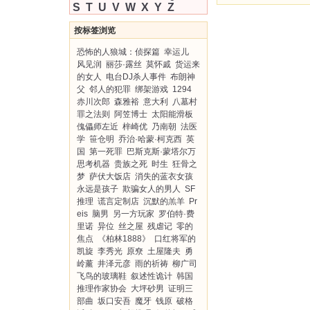
S
T
U
V
W
X
Y
Z
按标签浏览
恐怖的人狼城：侦探篇
幸运儿
风见润
丽莎·露丝
莫怀戚
货运来
的女人
电台DJ杀人事件
布朗神
父
邻人的犯罪
绑架游戏
1294
赤川次郎
森雅裕
意大利
八墓村
罪之法则
阿笠博士
太阳能滑板
傀儡师左近
梓崎优
乃南朝
法医
学
笹仓明
乔治·哈蒙·柯克西
英
国
第一死罪
巴斯克斯·蒙塔尔万
思考机器
贵族之死
时生
狂骨之
梦
萨伏大饭店
消失的蓝衣女孩
永远是孩子
欺骗女人的男人
SF
推理
谎言定制店
沉默的羔羊
Pr
eis
脑男
另一方玩家
罗伯特·费
里诺
异位
丝之屋
残虐记
零的
焦点
《柏林1888》
口红将军的
凯旋
李秀光
原尞
土屋隆夫
勇
岭薰
井泽元彦
雨的祈祷
柳广司
飞鸟的玻璃鞋
叙述性诡计
韩国
推理作家协会
大坪砂男
证明三
部曲
坂口安吾
魔牙
钱原
破格