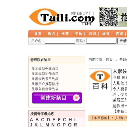
首页
|
焦点
|
推荐
|
专题
|
组织
|
标签
|
咨询
用户名：
密码：
当前位置：
首页
→ 条目
您可以在这里
显示最新创建条目
人形佐
显示最新协作条目
老蔡
创
显示最热条目列表
人形佐
显示用户推荐排行
令人喜
显示条目目录列表
理，便
弟辰五
意作出
【本条
按拼音字母排序
【条目标签】：
人形佐
A
B
C
D
E
F
G
H
I
J
K
L
M
N
O
P
Q
R