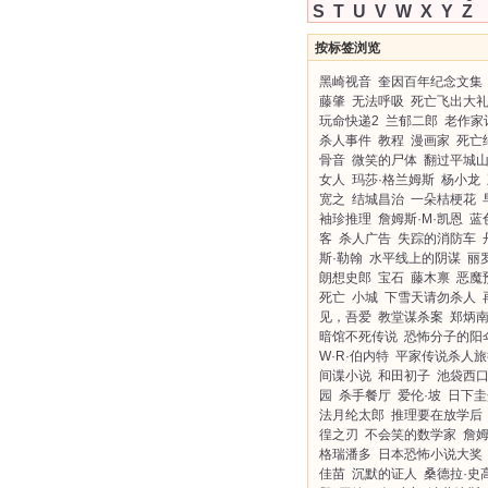
S
T
U
V
W
X
Y
Z
按标签浏览
黑崎视音
奎因百年纪念文集
藤肇
无法呼吸
死亡飞出大
玩命快递2
兰郁二郎
老作家
杀人事件
教程
漫画家
死亡
骨音
微笑的尸体
翻过平城
女人
玛莎·格兰姆斯
杨小龙
宽之
结城昌治
一朵桔梗花
袖珍推理
詹姆斯·M·凯恩
蓝
客
杀人广告
失踪的消防车
斯·勒翰
水平线上的阴谋
丽
朗想史郎
宝石
藤木禀
恶魔
死亡
小城
下雪天请勿杀人
见，吾爱
教堂谋杀案
郑炳
暗馆不死传说
恐怖分子的阳
W·R·伯内特
平家传说杀人旅
间谍小说
和田初子
池袋西
园
杀手餐厅
爱伦·坡
日下圭
法月纶太郎
推理要在放学后
徨之刃
不会笑的数学家
詹姆
格瑞潘多
日本恐怖小说大奖
佳苗
沉默的证人
桑德拉·史