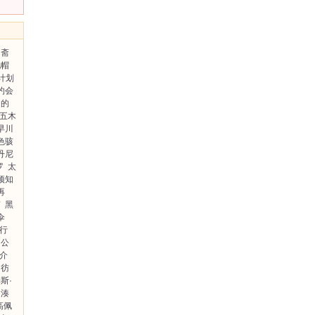
斋
礼帽
计划
约会
山的
五木
早川
色骇
丹尼
罗
太
预知
再
南
黑
伞
行
口公
介
彷
斯·
湊
高佩