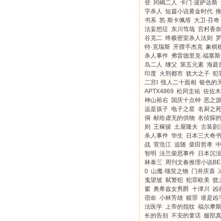
登
冈嶋二人
卡门·波萨达斯
字杀人
短篇小说黄金时代
书系
凯·斯卡佩塔
大卫·芬奇
法妄想症
东川笃哉
宫村香
谷克二
终极密室杀人法则
特·克瑞斯
开膛手杰克
象棋
杀人事件
弗雷德里克·福塞斯
岛二人
继父
第五元素
海庭
印度
火刑都市
犹大之子
犯
二宫I
怪人二十面相
银色的
APTX4869
松冈圭祐
佐佐木
神山裕右
国庆十点钟
恶之
远是孩子
电子之星
名厨之
侗
献给虚无的供物
名侦探
则
王稼骏
土屋隆夫
古装剧
杀人事件
华生
日本三大奇
战
菅浩江
追随
柴田哲孝
智明
法兰柴思事件
日本沉
林泰三
周刊文春推理小说BE
0
山魔·嗤笑之物
门井庆喜
鬼望坡
弑警犯
犯罪欧美
犹
窗
奥希兹女男爵
十津川
凶
宿命
小林芳雄
赎罪
谁是凶
法医学
上帝的指纹
福尔摩
长的告别
不安的童话
服部