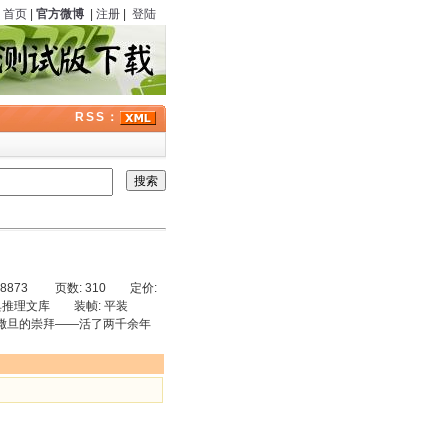
首页
|
官方微博
|
注册
|
登陆
RSS：
28873 页数: 310 定价:
 古典推理文库 装帧: 平装
、撒旦的崇拜——活了两千余年