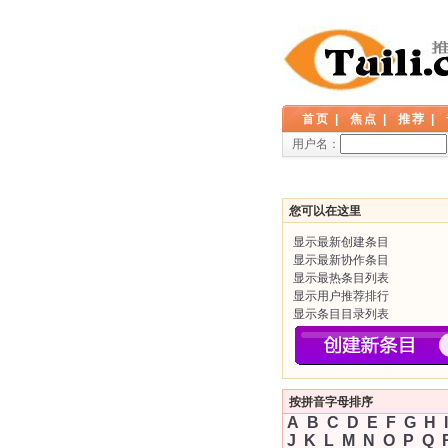
首页
|
焦点
|
推荐
|
用户名：
您可以在这里
显示最新创建条目
显示最新协作条目
显示最热条目列表
显示用户推荐排行
显示条目目录列表
按拼音字母排序
A
B
C
D
E
F
G
H
I
J
K
L
M
N
O
P
Q