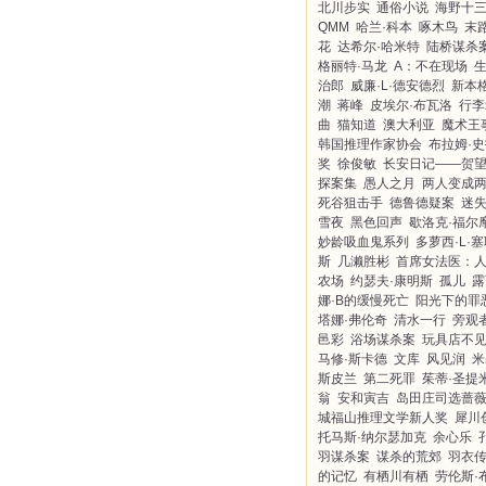
北川步实
通俗小说
海野十
QMM
哈兰·科本
啄木鸟
末
花
达希尔·哈米特
陆桥谋杀
格丽特·马龙
A：不在现场
治郎
威廉·L·德安德烈
新本
潮
蒋峰
皮埃尔·布瓦洛
行李
曲
猫知道
澳大利亚
魔术王
韩国推理作家协会
布拉姆·
奖
徐俊敏
长安日记——贺
探案集
愚人之月
两人变成
死谷狙击手
德鲁德疑案
迷
雪夜
黑色回声
歇洛克·福尔
妙龄吸血鬼系列
多萝西·L·
斯
几濑胜彬
首席女法医：
农场
约瑟夫·康明斯
孤儿
露
娜·B的缓慢死亡
阳光下的罪
塔娜·弗伦奇
清水一行
旁观
邑彩
浴场谋杀案
玩具店不
马修·斯卡德
文库
风见润
米
斯皮兰
第二死罪
茱蒂·圣提
翁
安和寅吉
岛田庄司选蔷
城福山推理文学新人奖
犀川
托马斯·纳尔瑟加克
余心乐
羽谋杀案
谋杀的荒郊
羽衣
的记忆
有栖川有栖
劳伦斯·