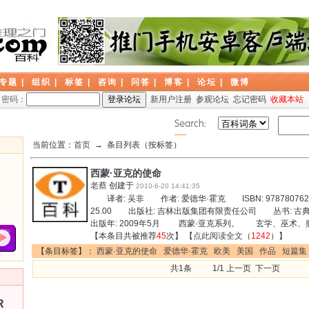
专题
|
组织
|
标签
|
咨询
|
问答
|
博客
|
论坛
|
微博
密码：
新用户注册
参观论坛
忘记密码
收藏本站
当前位置：
首页
→ 条目列表（按标签）
西蒙·亚克的使命
老蔡
创建于
2010-6-20 14:41:35
译者: 吴非 作者: 爱德华·霍克 ISBN: 97878076
25.00 出版社: 吉林出版集团有限责任公司 丛书:
出版年: 2009年5月 西蒙·亚克系列。 玄学、巫术
【本条目共被推荐
45
次】 【
点此阅读全文
（
1242
）】
【条目标签】：
西蒙·亚克的使命
爱德华·霍克
欧美
美国
作品
短篇集
共1条 1/1 上一页 下一页
R