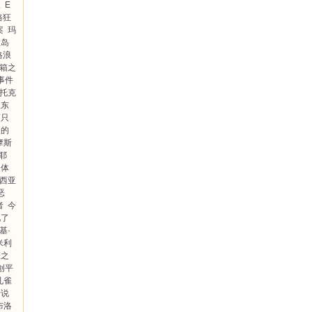
三
E
路狂
案
玛
生岛
格浪
箱之
事件
史托克
望东
两只
失的
摩斯
塞耶
人体
西亚
恶
者
今
见了
基·
米利
薇之
创平
孔雀
传说
布洛