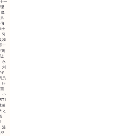
十一
推理
魔
奈男
罗伯
棋士
冈
良和
罪十
天鹅
让
源
永
死
刘
的守
演员
书
暗
中西
没
小
ST1
冰菓
大之
画
手
斯
漫
真澄