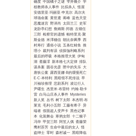
确度
中国橘子之谜
雫井脩介
学
校教师杀人事件
比拟杀人
怪屋
安德里亚·玛丽亚·申克尔
高尔夫
球场命案
黄世鸢
蒋峰
蓝色天堂
恶魔迷宫
野泽尚
太田兰三
史军
龙卧亭幻想
詹姆斯·邦德
古畑任
三郎
检察官的遗憾
帕特里克·聚
斯金德
米澤穗信
朝比奈飒季
西
村寿行
通俗小说
五条红鲱鱼
推
理小
裁判有误
侦探伽利略系列
最后的呼吸
本格推理大奖
伊甸
湖
斋藤澪
新本格七大定律
排队
谋杀案
圆谷光彦
匣中的失乐
大
唐狄公案
露西亚娜·B的缓慢死亡
E·C·本特利
黑暗馆不死传说
早
川袖珍推理
悲剧系列
凌辻行人
尹曙生
杰里米·布雷特
约翰·勒卡
雷
白马山庄杀人事件
Mysteries
新人奖
丛书
树下太郎
本杰明·布
莱克
毛利小五郎
工藤有希子
异
端者
假面超人变声卡
黑色记事
本
化装舞会
寒鸦女郎
十二猴子
冯华
甲贺三郎
阿笠人偶
斋藤荣
鹰村苏芳
生命中最后的女人
怪
盗绅士
零时
森村诚一
黑暗降临