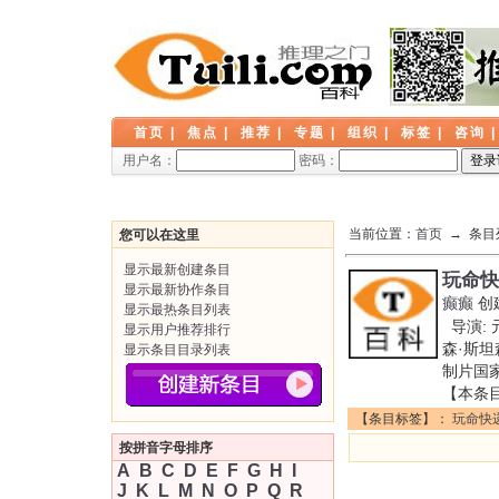
首页
|
焦点
|
推荐
|
专题
|
组织
|
标签
|
咨询
用户名：
密码：
当前位置：
首页
→ 条目
您可以在这里
显示最新创建条目
玩命快
显示最新协作条目
癫癫
创
显示最热条目列表
导演: 元
显示用户推荐排行
森·斯坦森
显示条目目录列表
制片国家/
【本条
【条目标签】：
玩命快
按拼音字母排序
A
B
C
D
E
F
G
H
I
J
K
L
M
N
O
P
Q
R