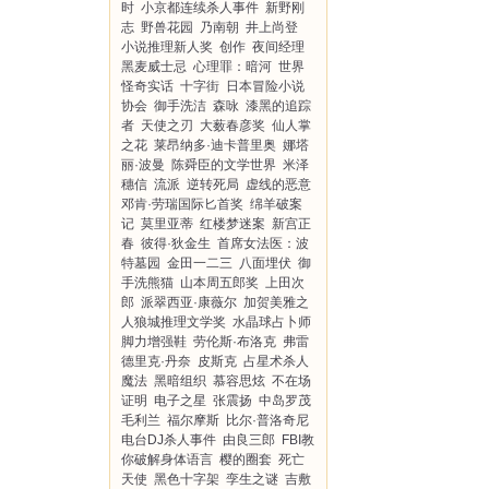
时
小京都连续杀人事件
新野刚
志
野兽花园
乃南朝
井上尚登
小说推理新人奖
创作
夜间经理
黑麦威士忌
心理罪：暗河
世界
怪奇实话
十字街
日本冒险小说
协会
御手洗洁
森咏
漆黑的追踪
者
天使之刃
大薮春彦奖
仙人掌
之花
莱昂纳多·迪卡普里奥
娜塔
丽·波曼
陈舜臣的文学世界
米泽
穗信
流派
逆转死局
虚线的恶意
邓肯·劳瑞国际匕首奖
绵羊破案
记
莫里亚蒂
红楼梦迷案
新宫正
春
彼得·狄金生
首席女法医：波
特墓园
金田一二三
八面埋伏
御
手洗熊猫
山本周五郎奖
上田次
郎
派翠西亚·康薇尔
加贺美雅之
人狼城推理文学奖
水晶球占卜师
脚力增强鞋
劳伦斯·布洛克
弗雷
德里克·丹奈
皮斯克
占星术杀人
魔法
黑暗组织
慕容思炫
不在场
证明
电子之星
张震扬
中岛罗茂
毛利兰
福尔摩斯
比尔·普洛奇尼
电台DJ杀人事件
由良三郎
FBI教
你破解身体语言
樱的圈套
死亡
天使
黑色十字架
孪生之谜
吉敷