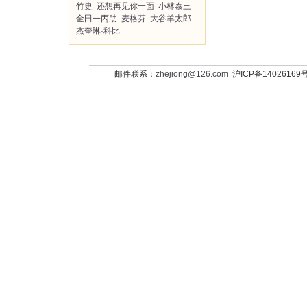
竹史
还想再见你一面
小林泰三
金田一丙助
麦格芬
大谷羊太郎
杰奎琳·科比
邮件联系：
zhejiong@126.com
沪ICP备14026169