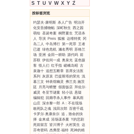
S
T
U
V
W
X
Y
Z
按标签浏览
约瑟夫·康明斯
杀人广告
明治开
化安吾捕物帖
深町秋生
西之园
萌绘
圣诞奇案
桐野夏生
咒语杀
人
导演
Preis
狐猴
达维特奖
冈
岛二人
中岛博行
第一死罪
王者
已逝
绿色危机
濑名秀明
苏格兰
场
亚洲
金田一耕助
源代码
前
苏联
伊佐间一成
奥泉光
蓝色骇
客
怪人们
红手指
嵯峨岛昭
古
泉迦十
追想五断章
首席女法医
系列
灰原哀
巴提斯塔的荣光
浅
暮三文
钟表馆幽灵
弗兰克·施茨
廷
月亮与螃蟹
假面饭店
拜佐尔·
威灵
冬至节谜案
轻小说
悬疑
编辑犯
回廊亭杀人事件
暴风雨
山庄
深水黎一郎
A：不在现场
敢死队之魂
浅田次郎
百密千疏
卡罗尔·奥康奈尔
追，致命的抉
择
金来成
浴场谋杀案
Y的悲剧
死前留言
皆川博子
火村英生
达
芬奇密码
杰弗里·福特
死神的精