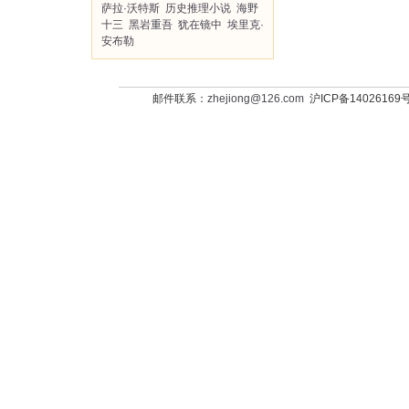
萨拉·沃特斯
历史推理小说
海野
十三
黑岩重吾
犹在镜中
埃里克·
安布勒
邮件联系：
zhejiong@126.com
沪ICP备14026169