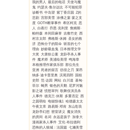
我的男人
最后的电话
天使与魔
鬼
约瑟夫·鲁尔达比
不可能犯罪
诊断书
中岛望
紫丁香庄园
Z的
悲剧
宫部美雪
涂佛之宴·宴之支
度
GOTH断掌事件
希区柯克
恶
人
白夜行
乔恩·克利里
詹姆斯·
帕特森
本间田麻誉
吉敷竹史
西
村京太郎
弗格斯·休姆
圣女的救
济
恐怖分子的阳伞
斩首的七个
理由
妙龄吸血鬼
日本推理文学
大奖
大唐狄公案
龙卧亭杀人事
件
魔术师
美浦绘美理
鸣海章
本格推理作家俱乐部
那位先生
亚洲
死者的留言
彷徨之刃
莱昂
纳多·迪卡普里奥
滨尾四郎
国枝
史郎
范·达因
网站
白川道
基甸·
菲尔
蝇男
银色的天鹅
尼罗河魅
影之谜
愤怒审判
歌舞伎演员杀
人事件
德克兰·休斯
多重否定
西
之园萌绘
电锯惊魂1
哈德森太太
午夜文库
路易斯·邓肯
东山彰良
龙卧亭幻想
密室讲义
魔女消失
的房间
名词
永远是孩子
加拿大
漫画家杀人事件
艾伦·布拉德利
恐怖的人狼城：法国篇
七濑美雪