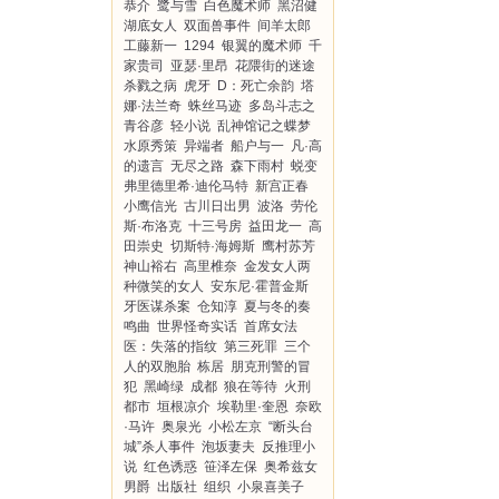
恭介
鹭与雪
白色魔术师
黑沼健
湖底女人
双面兽事件
间羊太郎
工藤新一
1294
银翼的魔术师
千
家贵司
亚瑟·里昂
花隈街的迷途
杀戮之病
虎牙
D：死亡余韵
塔
娜·法兰奇
蛛丝马迹
多岛斗志之
青谷彦
轻小说
乱神馆记之蝶梦
水原秀策
异端者
船户与一
凡·高
的遗言
无尽之路
森下雨村
蜕变
弗里德里希·迪伦马特
新宫正春
小鹰信光
古川日出男
波洛
劳伦
斯·布洛克
十三号房
益田龙一
高
田崇史
切斯特·海姆斯
鹰村苏芳
神山裕右
高里椎奈
金发女人两
种微笑的女人
安东尼·霍普金斯
牙医谋杀案
仓知淳
夏与冬的奏
鸣曲
世界怪奇实话
首席女法
医：失落的指纹
第三死罪
三个
人的双胞胎
栋居
朋克刑警的冒
犯
黑崎绿
成都
狼在等待
火刑
都市
垣根凉介
埃勒里·奎恩
奈欧
·马许
奥泉光
小松左京
“断头台
城”杀人事件
泡坂妻夫
反推理小
说
红色诱惑
笹泽左保
奥希兹女
男爵
出版社
组织
小泉喜美子