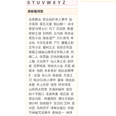
S
T
U
V
W
X
Y
Z
按标签浏览
化装舞会
联合庇护杀人事件
如
月美和
第五元素
朝山蜻一
冰冷
密室与博士们
马丁·贝克奖
希腊
棺材之谜
刘伟民
点与线
韩东金
黑笑小说
致命遗产
川久保笃
终
点站
卡尔瓦多斯
尸兰
魑魅之影
文学少女
藤村正太
岛田庄司选
蔷薇之城福山推理文学新人奖
冈
嶋二人
张震扬
闪光的氰化物
水
上勉
大仓烨子
仙人掌之花
剧作
家
宫野明美
哥特式小说
乔恩·奥
斯本
包朗
本多孝好
朝比奈飒季
E：证据
余心乐
陈嘉振
天使之
刃
电台DJ杀人事件
森咏
湖边凶
杀案
井上尚登
蚀罪
冈本绮堂
山田风太郎奖
失落的秘符
迷宫
的十字路口
圣诞奇案
堪忍箱
首
席女法医：终极辖区
通往天国的
倒计时
加纳朋子
安贝托·艾柯
莫
尔思
鸟饲否宇
译林出版社
学园
节神秘咒语事件
香纳谅一
神津