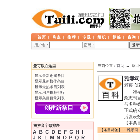
首页
|
焦点
|
推荐
|
专题
|
组织
|
标签
|
咨询
用户名：
密码：
当前位置：
首页
→ 条目
您可以在这里
显示最新创建条目
雅孝司
显示最新协作条目
老蔡
创
显示最热条目列表
雅孝司
显示用户推荐排行
杂志刊
显示条目目录列表
与多种
正式确
后发表
【本条
按拼音字母排序
【条目标签】：
雅孝司
A
B
C
D
E
F
G
H
I
J
K
L
M
N
O
P
Q
R