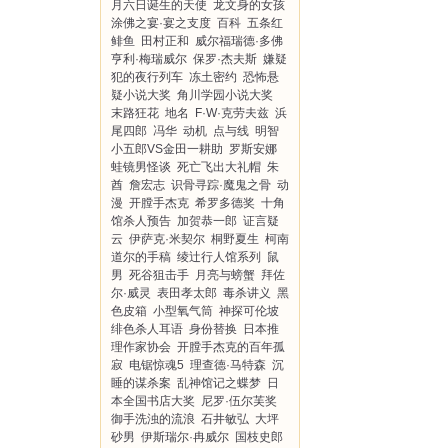
月六日诞生的天使
龙文身的女孩
涂佛之宴·宴之支度
百科
五条红
鲱鱼
田村正和
威尔福瑞德·多佛
亨利·梅瑞威尔
保罗·杰夫斯
嫌疑
犯的夜行列车
冻土密约
恐怖悬
疑小说大奖
角川学园小说大奖
末路狂花
地名
F·W·克劳夫兹
浜
尾四郎
冯华
动机
点与线
明智
小五郎VS金田一耕助
罗斯安娜
蛙镜男怪谈
死亡飞出大礼帽
朱
酋
詹宏志
识骨寻踪·魔鬼之骨
动
漫
开膛手杰克
希罗多德奖
十角
馆杀人预告
加贺恭一郎
证言疑
云
伊萨克·米契尔
桐野夏生
柯南
道尔的手稿
绫辻行人馆系列
鼠
男
死谷狙击手
月亮与螃蟹
拜佐
尔·威灵
表田孝太郎
毒杀讲义
黑
色皮箱
小型氧气筒
神探可伦坡
绯色杀人耳语
身份替换
日本推
理作家协会
开膛手杰克的百年孤
寂
电锯惊魂5
理查德·马特森
沉
睡的谋杀案
乱神馆记之蝶梦
日
本全国书店大奖
尼罗·伍尔芙奖
御手洗浊的流浪
石井敏弘
大坪
砂男
伊斯瑞尔·冉威尔
国枝史郎