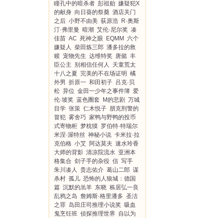
瞳孔中的暗杀者
彭祖贻
嫌疑犯X
的献身
向日葵的祭奠
酒店关门
之后
小野不由美
荻原浩
R·奥斯
汀·弗里曼
暗潮
艾伦·尼尔奖
凑
佳苗
AC
死神之眼
EQMM
六个
嫌疑人
柴田炼三郎
潘多拉的救
赎
宠物先生
达维特奖
唐懿
丰
臣公主
别相信任何人
天童荒太
十八之夏
完美的不在场证明
橘
外男
折原一
和田初子
吕克·贝
松
异位
金田一少年之事件簿
爱
伦·坡奖
蓝色圈套
M的悲剧
万城
目学
张策
仁木悦子
朋克刑警的
冒犯
雾舍巧
家鸭与野鸭的投币
式寄物柜
梦枕獏
罗伯特·特瑞尔
米涅·渥特丝
神秘小说
卡米拉·拉
克伯格
小艾
阿达莫夫
速水玲香
大师的背影
清凉院流水
亚洲本
格集合
刽子手的杂役
信
写手
朱川凑人
贵志佑介
葛山二郎
谋
杀村
孤儿
恐怖的人狼城：德国
篇
沉默的羔羊
东晓
栋居弘一良
乱鸦之岛
詹姆斯·格里潘多
圣洁
之罪
岛田庄司推理小说奖
吸血
鬼烹饪班
侦探推理世界
自以为