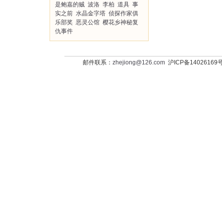
是鲍嘉的贼
波洛
李柏
道具
事
实之前
水晶金字塔
侦探作家俱
乐部奖
恶灵公馆
樱花乡神秘复
仇事件
邮件联系：
zhejiong@126.com
沪ICP备14026169