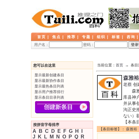
首页
|
焦点
|
推荐
|
专题
|
组织
|
标签
|
咨询
用户名：
密码：
当前位置：
首页
→ 条目
您可以在这里
显示最新创建条目
森雅裕
显示最新协作条目
老蔡
创
显示最热条目列表
森雅裕
显示用户推荐排行
库县神
显示条目目录列表
并从事
沟正史
ない）获
【本条
按拼音字母排序
【条目标签】：
森雅裕
A
B
C
D
E
F
G
H
I
J
K
L
M
N
O
P
Q
R