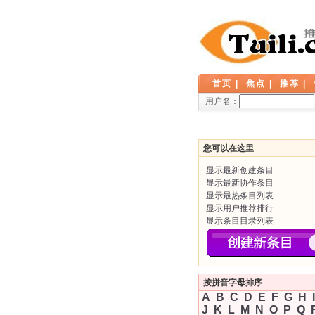
首页
|
焦点
|
推荐
|
用户名：
您可以在这里
显示最新创建条目
显示最新协作条目
显示最热条目列表
显示用户推荐排行
显示条目目录列表
按拼音字母排序
A
B
C
D
E
F
G
H
I
J
K
L
M
N
O
P
Q