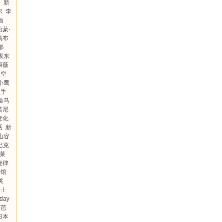
字
新
尔
李
画
西蒙·
勒布
都
坂东
康薇
空
小鹰
型手
绘马
英尼
变化
话
新
边容
·巴克
福莱
旋律
书馆
奖
棋士
day
芭芭
日本