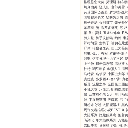
推理悬念大奖
莫理斯·勒布朗
崎真由美
怪人们
宫部美雪
劳瑞国际匕首奖
罗尔德·达尔
国警察局长奖
哈莱姆之怒
狮子香炉
火刑都市
镜子外
尔摩斯
鸦
希罗多德奖
苏·
顿
B：窃贼
五条红鲱鱼
F·
劳夫兹
御手洗熊猫
约翰·康
野村胡堂
空椅子
请勿在此
尸体
猎狼者之死
自以为是
的贼
孤儿
教程
罗伯特·麦
阿婆
这本推理小说了不起
上裕伸
搏击俱乐部
弗格斯·
彼特·温西爵爷
华丽人生
理
马特森
名侦探
小栗虫太郎
克拉克
多萝西·L·塞耶斯
拜佐
威灵
流星之绊
全国第二届
小说大赛
污血之玷
蝴蝶结
器
从前有个老女人
早川袖
理
不在场证明
天藤真
弗兰
所粉末之谜
太阳能滑板
黑
周刊文春推理小说BEST10
大陆系列
隐藏的杀意
抱着
飞翔
少年大侦探系列
万能
吉田步美
莫拉格·乔斯
推理