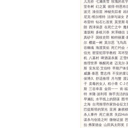
儿无价
七濑美雪
玫瑰的名
堂冬树
幻之翼
彼得·特恩布
波児
湊佳苗
神秘失踪者
凶
尼克·维尔维特
法律与淑女
布雷特
钻石匕首奖
莫里斯·
朗
西泽保彦
在死亡之中
魔
逢坂刚
多岐川恭
米澤穗信
真砂子
国枝史郎
帕特丽夏·
尔
樱庭一树
莫尔思
飞鸟高
谷幽魂
海渡英佑
死亡约会
信光
密室犯罪学教程
耳环
机
八墓村
啤酒谋杀案
正雪
推理世界
唤醒死者
迈克尔·
斯
安东尼·艾伯特
早期尸体
威廉·泰恩
曹志伟
不安的童
保博久
舒适推理
月与蟹
渡
子
卖毒的女人
程小青
C·J
斯
三谷幸喜
金田一一
肯·
特
米隆·波利塔
御手洗洁的
早濑乱
水平线上的阴谋
图
之海
台湾推理作家协会征文
巴提斯塔的荣光
亚洲
象棋
杀人事件
死亡座席
失踪Holi
谋杀与创造之时
微物证据
拉·弗莱德金
山田风太郎奖