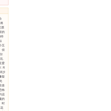
合
花将
门票
斯的
伯特
似
小五
猫
侦
尔
乱
亚爱
尔
R
泽沙
嫌疑
光
田喜
恐怖
的诅
魔的
彦
时
花