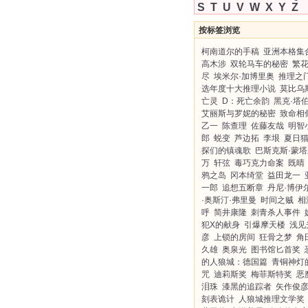
S
T
U
V
W
X
Y
Z
按标签浏览
柯南道尔的手稿
亚洲本格集
高木涉
双轮马车的秘密
繁
尽
埃米尔·加博里奥
推理之
选年度十大推理小说
莫比乌
亡灵
D：死亡余韵
黑克·塔
艾丽斯与罗妮的秘密
致命相
乙一
陈查理
佐藤友哉
明智
郎
蜕变
芦边拓
李垠
夏日
探们的镇魂歌
巴斯克斯·蒙塔
万
轩弦
毒巧克力命案
既晴
鸦之岛
冈本绮堂
益田龙一
一郎
追想五断章
丹尼·博伊
·奥斯汀·弗里曼
时间之贼
相
呼
简井康隆
刺青杀人事件
犯X的献身
引爆摩天楼
浅见
彦
上锁的房间
狂骨之梦
角
久雄
奥泉光
图书馆匕首奖
的人狼城：德国篇
青铜神灯
咒
迪莉斯奖
梅菲斯特奖
恶
泪珠
漆黑的追踪者
矢作俊
刻表诡计
人狼城推理文学奖