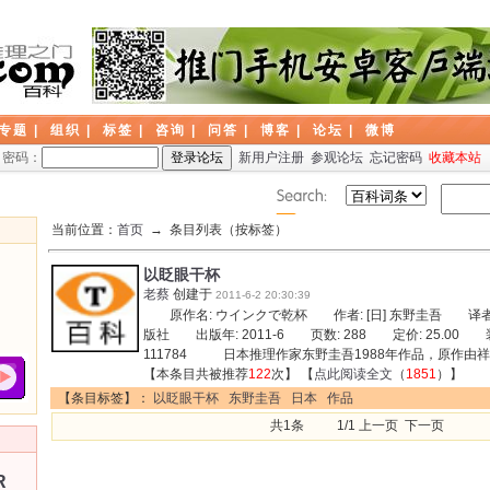
专题
|
组织
|
标签
|
咨询
|
问答
|
博客
|
论坛
|
微博
密码：
新用户注册
参观论坛
忘记密码
收藏本站
当前位置：
首页
→ 条目列表（按标签）
以眨眼干杯
老蔡
创建于
2011-6-2 20:30:39
原作名: ウインクで乾杯 作者: [日] 东野圭吾 译者
版社 出版年: 2011-6 页数: 288 定价: 25.00 装帧
111784 日本推理作家东野圭吾1988年作品，原作由
【本条目共被推荐
122
次】 【
点此阅读全文
（
1851
）】
【条目标签】：
以眨眼干杯
东野圭吾
日本
作品
共1条 1/1 上一页 下一页
R