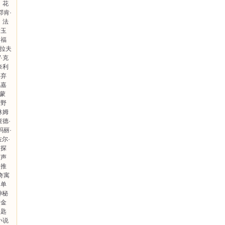
花
邓肯·
法
青玉
的福
格拉夫
W·克
奈利
丢弃
鲍嘉
卡蒙
伊野
休姆
查德·
玛丽·
尔·
侦探
变声
珍推
奇寓
名单
神秘
黄金
钥匙
小说