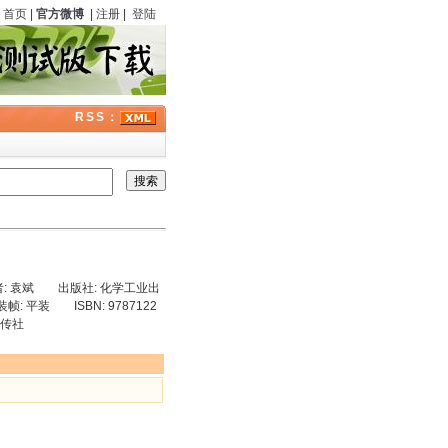
首页
|
官方微博
|
注册
|
登陆
RSS：
: 袁斌 出版社: 化学工业出
: 平装 ISBN: 9787122
祥传社