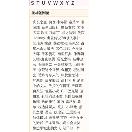
S
T
U
V
W
X
Y
Z
按标签浏览
庆长之壶
何塞·卡洛斯·索莫萨
斋
藤纯
新星出版社
鹰岛友代
奖项
杰克·欧文·加尔丁
罪之法则
失踪
Holiday
出云传说7/8杀人事件
艾瑞克·拉森
桑德拉·史高佩登
占
星术杀人魔法
黑色回廊
今泉慎
太郎
千家贵司
南里征典
伴野朗
艾德·麦克班恩
曙光之街
新井政
彦
石崎幸二
一朵桔梗花
山崎洋
子
杀死这个世界
金相宪
樱的圈
套
恐怖奇形人间
绿胶囊之谜
Z
的悲剧
滨尾四郎
高野和明
消逝
中的女人
失控的逻辑课
天藤真
何家弘
低俗小说
C·J·巴克斯
变
格派
孔雀羽谋杀案
英国侦探俱
乐部
哈丽雅特·范内
雷格纳·希
尔
枕边嫌疑人
克夫
小峰元
濒
死之眼
吴谁
残虐记
正雪绘马
解体诸因
德鲁里·雷恩
推理女王
的游戏
日本冒险小说协会大奖
翻过平城山的女人
纪田顺一郎