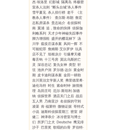
杰·埃洛里
幻影城
隔离岛
终极密
室杀人法则
“断头台城”杀人事件
雪平夏见
杀人排行榜
老千
《主
教杀人事件》
查尔斯·布朗
詹宏
志私房谋杀
贵志祐介
名侦探柯
南
翼浦
追，致命的抉择
侦探伽
利略系列
天才少年神秘失踪事件
脚力增强鞋
盛开的樱花林下
汤
川学
瘟疫庄谋杀案
风间一辉
不
可能犯罪
詹姆斯·艾尔罗伊
玩具
店不见了
垣根凉介
引爆摩天楼
毒舌钩
十三号房
莫比乌斯的亡
灵
深谷忠记
复仇女神
类型
轩
弦
池井户润
罗尔德·达尔
黄金时
期
皮卡迪利谋杀案
金田一耕助
吉川英治文学新人奖
弗里德里希·
迪伦马特
时生
索命时钟
旅情推
理
岛田庄司
厄尔·斯坦利·加德
纳
侦探世界
酒店关门之后
战后
五人男
乃南亚沙
名侦探的守则
凌渠
肯·福莱特
微物证据
哥特式
小说
迪斯科侦探星期三
密室
谺
健二
神津恭介
冰冷密室与博士
们
所罗门之犬
Deutsche
鹰见绯
沙子
巴里奖
歌唱的白骨
罗伯特·