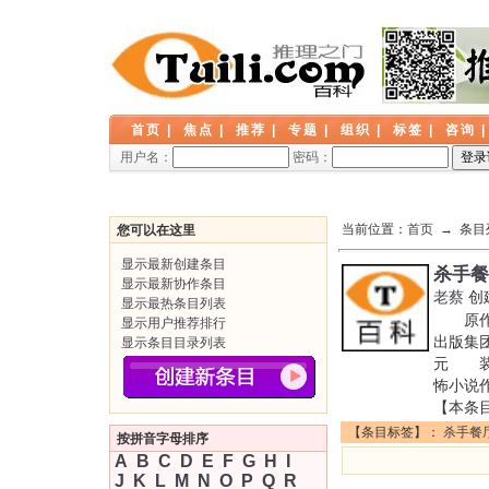
首页
|
焦点
|
推荐
|
专题
|
组织
|
标签
|
咨询
用户名：
密码：
当前位置：
首页
→ 条目
您可以在这里
显示最新创建条目
杀手餐
显示最新协作条目
老蔡
创
显示最热条目列表
原作名
显示用户推荐排行
出版集团
显示条目目录列表
元 装帧
怖小说
【本条
【条目标签】：
杀手餐
按拼音字母排序
A
B
C
D
E
F
G
H
I
J
K
L
M
N
O
P
Q
R