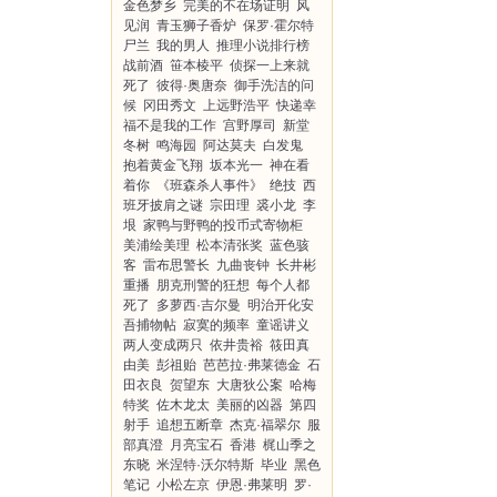
金色梦乡
完美的不在场证明
风
见润
青玉狮子香炉
保罗·霍尔特
尸兰
我的男人
推理小说排行榜
战前酒
笹本棱平
侦探一上来就
死了
彼得·奥唐奈
御手洗洁的问
候
冈田秀文
上远野浩平
快递幸
福不是我的工作
宫野厚司
新堂
冬树
鸣海园
阿达莫夫
白发鬼
抱着黄金飞翔
坂本光一
神在看
着你
《班森杀人事件》
绝技
西
班牙披肩之谜
宗田理
裘小龙
李
垠
家鸭与野鸭的投币式寄物柜
美浦绘美理
松本清张奖
蓝色骇
客
雷布思警长
九曲丧钟
长井彬
重播
朋克刑警的狂想
每个人都
死了
多萝西·吉尔曼
明治开化安
吾捕物帖
寂寞的频率
童谣讲义
两人变成两只
依井贵裕
筱田真
由美
彭祖贻
芭芭拉·弗莱德金
石
田衣良
贺望东
大唐狄公案
哈梅
特奖
佐木龙太
美丽的凶器
第四
射手
追想五断章
杰克·福翠尔
服
部真澄
月亮宝石
香港
梶山季之
东晓
米涅特·沃尔特斯
毕业
黑色
笔记
小松左京
伊恩·弗莱明
罗·