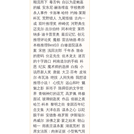
顺流而下
毒舌钩
自以为是鲍嘉
的贼
安东尼·赫洛维兹
学校教师
杀人事件
卡洛琳·哈特
约翰·莱斯
科瓦
荒野猎人
九尾怪猫
古内一
成
双叶推理奖
梓崎优
河野典生
迈克尔·吉尔伯特
冈本绮堂
莱昂
纳多·迪卡普里奥
最后记忆
创元
推理评论奖
魔都
雷吉纳德·希尔
本格推理Best10
白修道院谋杀
案
宋慈
浅田次郎
千年杀
致命
的密码
分足先生
佐木龙太
迷宫
的十字路口
柯南道尔的手稿
科
恩
纪实
魔术师的选择
白痴
小
说昂新人奖
唐懿
大卫·芬奇
皮埃
尔·布瓦洛
绝技
人间失格
我想读
推理小说！
心慌方
远山和叶
魑
魅之影
坏坯子
陈舜臣的文学世
界
青铜神灯的诅咒
高罗佩
终极
面试
玻璃钥匙奖
作品
俗丽之夜
哈兰·科本
黎明之街
奎因百年纪
念文集
大泽在昌
谋杀之心
以眨
眼干杯
安德鲁·格罗斯
伊斯瑞尔·
冉威尔
涂佛之宴·宴之始末
朝山
蜻一
雨夜庄谋杀案
湖底荒村
首
席女法医：肉体证据
小型氧气筒