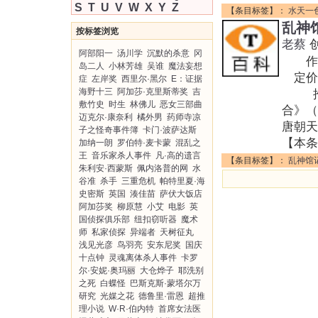
S
T
U
V
W
X
Y
Z
【条目标签】：
水天一
乱神
按标签浏览
老蔡
阿部阳一
汤川学
沉默的杀意
冈
作者:
岛二人
小林芳雄
吴谁
魔法妄想
定价:
症
左岸奖
西里尔·黑尔
E：证据
海野十三
阿加莎·克里斯蒂奖
吉
推理书
敷竹史
时生
林佛儿
恶女三部曲
合》
迈克尔·康奈利
橘外男
药师寺凉
唐朝天
子之怪奇事件簿
卡门·波萨达斯
【本条
加纳一朗
罗伯特·麦卡蒙
混乱之
王
音乐家杀人事件
凡·高的遗言
【条目标签】：
乱神馆
朱利安·西蒙斯
佩内洛普的网
水
谷准
杀手
三重危机
帕特里夏·海
史密斯
英国
湊佳苗
萨伏大饭店
阿加莎奖
柳原慧
小艾
电影
英
国侦探俱乐部
纽扣窃听器
魔术
师
私家侦探
异端者
天树征丸
浅见光彦
鸟羽亮
安东尼奖
国庆
十点钟
灵魂离体杀人事件
卡罗
尔·安妮·奥玛丽
大仓烨子
耶洗别
之死
白蝶怪
巴斯克斯·蒙塔尔万
研究
光媒之花
德鲁里·雷恩
超推
理小说
W·R·伯内特
首席女法医