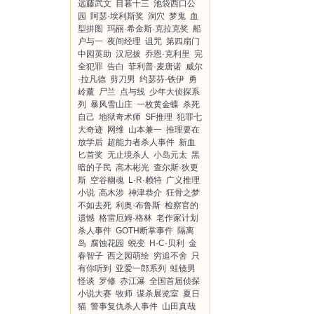
远藤武文
目暮十三
池袋西口公
园
阿瑟·埃利斯奖
洞穴
梦鬼
血
型拼图
玛丽·希金斯·克拉克奖
船
户与一
夜间经理
诅咒
第四扇门
中园英助
汉尼拔
乔恩·克利里
完
全犯罪
告白
菲利普·麦唐诺
威尔
·拉凡德
剪刀男
约瑟芬·铁伊
勇
岭薰
尸兰
点与线
少年大侦探系
列
暴风雪山庄
一枚黄金蝶
杀死
自己
地狱奇术师
SF推理
犯罪七
大奇迹
网维
山本兼一
推理要在
放学后
超能力者杀人事件
新血
匕首奖
无止境杀人
小岛元太
黑
暗的子民
高木彬光
查尔斯·狄更
斯
空谷幽魂
L·R·赖特
广义推理
小说
高木涉
神津恭介
狂骨之梦
不如去死
利奥·布鲁斯
检察官的
遗憾
格雷厄姆·格林
老作家计划
杀人事件
GOTH断掌事件
隔离
岛
腐蚀花园
蜕变
H·C·贝利
金
春智子
西之园萌绘
穷追不舍
只
有你听到
亚爱一郎系列
蛙镜男
怪谈
罗修
赤江瀑
全国首届侦探
小说大赛
牧师
谋杀展览室
夏日
猫
警事复仇杀人事件
山田真哉