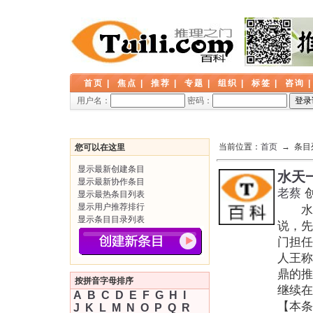
首页
|
焦点
|
推荐
|
专题
|
组织
|
标签
|
咨询
用户名：
密码：
当前位置：
首页
→ 条目
您可以在这里
显示最新创建条目
水天
显示最新协作条目
老蔡
显示最热条目列表
显示用户推荐排行
水天
显示条目目录列表
说，先
门担任
人王称
鼎的推
按拼音字母排序
继续在
A
B
C
D
E
F
G
H
I
【本条
J
K
L
M
N
O
P
Q
R