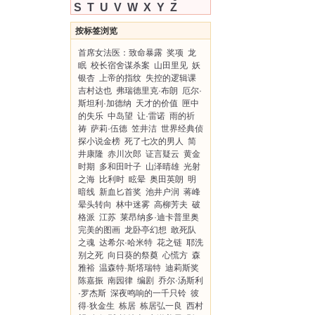
S
T
U
V
W
X
Y
Z
按标签浏览
首席女法医：致命暴露
奖项
龙
眠
校长宿舍谋杀案
山田里见
妖
银杏
上帝的指纹
失控的逻辑课
吉村达也
弗瑞德里克·布朗
厄尔·
斯坦利·加德纳
天才的价值
匣中
的失乐
中岛望
让·雷诺
雨的祈
祷
萨莉·伍德
笠井洁
世界经典侦
探小说金榜
死了七次的男人
简
井康隆
赤川次郎
证言疑云
黄金
时期
多和田叶子
山泽晴雄
光射
之海
比利时
眩晕
奥田英朗
明
暗线
新血匕首奖
池井户润
蒋峰
晕头转向
林中迷雾
高柳芳夫
破
格派
江苏
莱昂纳多·迪卡普里奥
完美的图画
龙卧亭幻想
敢死队
之魂
达希尔·哈米特
花之链
耶洗
别之死
向日葵的祭奠
心慌方
森
雅裕
温森特·斯塔瑞特
迪莉斯奖
陈嘉振
南园律
编剧
乔尔·汤斯利
·罗杰斯
深夜鸣响的一千只铃
彼
得·狄金生
栋居
栋居弘一良
西村