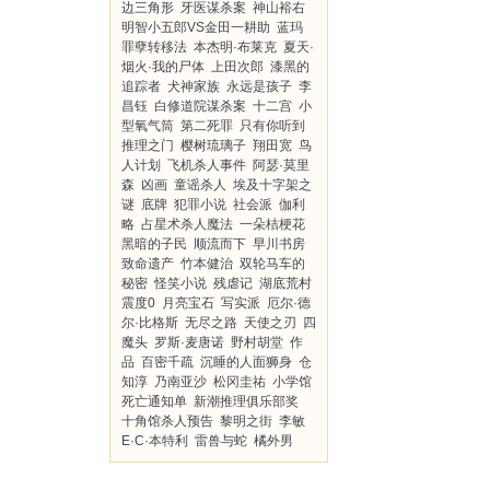
边三角形
牙医谋杀案
神山裕右
明智小五郎VS金田一耕助
蓝玛
罪孽转移法
本杰明·布莱克
夏天·
烟火·我的尸体
上田次郎
漆黑的
追踪者
犬神家族
永远是孩子
李
昌钰
白修道院谋杀案
十二宫
小
型氧气筒
第二死罪
只有你听到
推理之门
樱树琉璃子
翔田宽
鸟
人计划
飞机杀人事件
阿瑟·莫里
森
凶画
童谣杀人
埃及十字架之
谜
底牌
犯罪小说
社会派
伽利
略
占星术杀人魔法
一朵桔梗花
黑暗的子民
顺流而下
早川书房
致命遗产
竹本健治
双轮马车的
秘密
怪笑小说
残虐记
湖底荒村
震度0
月亮宝石
写实派
厄尔·德
尔·比格斯
无尽之路
天使之刃
四
魔头
罗斯·麦唐诺
野村胡堂
作
品
百密千疏
沉睡的人面狮身
仓
知淳
乃南亚沙
松冈圭祐
小学馆
死亡通知单
新潮推理俱乐部奖
十角馆杀人预告
黎明之街
李敏
E·C·本特利
雷兽与蛇
橘外男