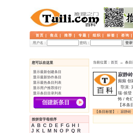
首页
|
焦点
|
推荐
|
专题
|
组织
|
标签
|
咨询
用户名：
密码：
当前位置：
首页
→ 条目
您可以在这里
显示最新创建条目
寂静岭
显示最新协作条目
癫癫
创
显示最热条目列表
导演: 
显示用户推荐排行
瑞·侯登 /
显示条目目录列表
怖 / 奇幻
【本条
【条目标签】：
寂静岭
按拼音字母排序
A
B
C
D
E
F
G
H
I
J
K
L
M
N
O
P
Q
R