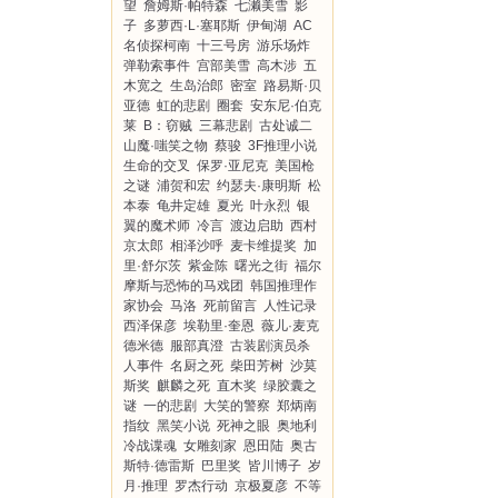
望
詹姆斯·帕特森
七濑美雪
影
子
多萝西·L·塞耶斯
伊甸湖
AC
名侦探柯南
十三号房
游乐场炸
弹勒索事件
宫部美雪
高木涉
五
木宽之
生岛治郎
密室
路易斯·贝
亚德
虹的悲剧
圈套
安东尼·伯克
莱
B：窃贼
三幕悲剧
古处诚二
山魔·嗤笑之物
蔡骏
3F推理小说
生命的交叉
保罗·亚尼克
美国枪
之谜
浦贺和宏
约瑟夫·康明斯
松
本泰
龟井定雄
夏光
叶永烈
银
翼的魔术师
冷言
渡边启助
西村
京太郎
相泽沙呼
麦卡维提奖
加
里·舒尔茨
紫金陈
曙光之街
福尔
摩斯与恐怖的马戏团
韩国推理作
家协会
马洛
死前留言
人性记录
西泽保彦
埃勒里·奎恩
薇儿·麦克
德米德
服部真澄
古装剧演员杀
人事件
名厨之死
柴田芳树
沙莫
斯奖
麒麟之死
直木奖
绿胶囊之
谜
一的悲剧
大笑的警察
郑炳南
指纹
黑笑小说
死神之眼
奥地利
冷战谍魂
女雕刻家
恩田陆
奥古
斯特·德雷斯
巴里奖
皆川博子
岁
月·推理
罗杰行动
京极夏彦
不等