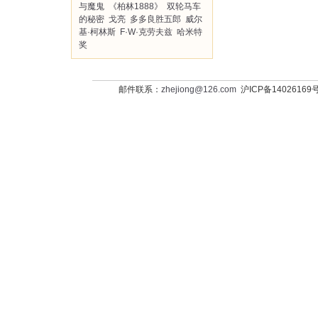
与魔鬼
《柏林1888》
双轮马车
的秘密
戈亮
多多良胜五郎
威尔
基·柯林斯
F·W·克劳夫兹
哈米特
奖
邮件联系：
zhejiong@126.com
沪ICP备14026169