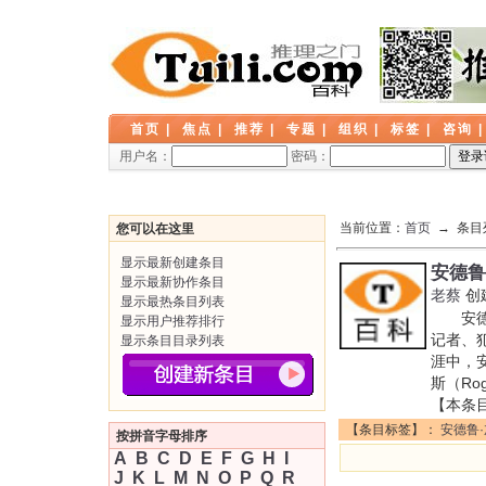
首页
|
焦点
|
推荐
|
专题
|
组织
|
标签
|
咨询
用户名：
密码：
当前位置：
首页
→ 条目
您可以在这里
显示最新创建条目
安德鲁
显示最新协作条目
老蔡
创
显示最热条目列表
安德鲁·
显示用户推荐排行
记者、犯
显示条目目录列表
涯中，
斯（Rog
【本条
【条目标签】：
安德鲁
按拼音字母排序
A
B
C
D
E
F
G
H
I
J
K
L
M
N
O
P
Q
R