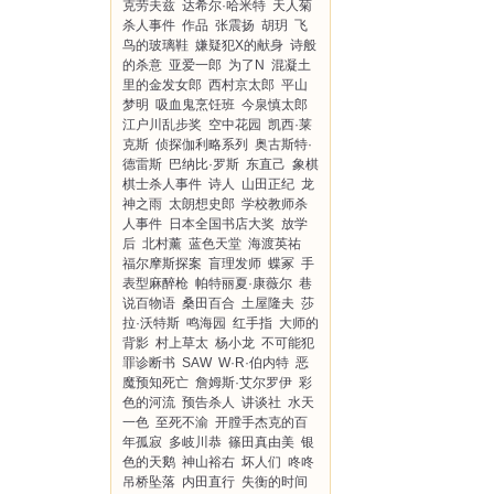
克劳夫兹
达希尔·哈米特
天人菊
杀人事件
作品
张震扬
胡玥
飞
鸟的玻璃鞋
嫌疑犯X的献身
诗般
的杀意
亚爱一郎
为了N
混凝土
里的金发女郎
西村京太郎
平山
梦明
吸血鬼烹饪班
今泉慎太郎
江户川乱步奖
空中花园
凯西·莱
克斯
侦探伽利略系列
奥古斯特·
德雷斯
巴纳比·罗斯
东直己
象棋
棋士杀人事件
诗人
山田正纪
龙
神之雨
太朗想史郎
学校教师杀
人事件
日本全国书店大奖
放学
后
北村薰
蓝色天堂
海渡英祐
福尔摩斯探案
盲理发师
蝶冢
手
表型麻醉枪
帕特丽夏·康薇尔
巷
说百物语
桑田百合
土屋隆夫
莎
拉·沃特斯
鸣海园
红手指
大师的
背影
村上草太
杨小龙
不可能犯
罪诊断书
SAW
W·R·伯内特
恶
魔预知死亡
詹姆斯·艾尔罗伊
彩
色的河流
预告杀人
讲谈社
水天
一色
至死不渝
开膛手杰克的百
年孤寂
多岐川恭
篠田真由美
银
色的天鹅
神山裕右
坏人们
咚咚
吊桥坠落
内田直行
失衡的时间