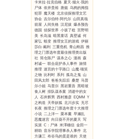
卡米拉·拉克伯格
夏天·烟火·我的
尸体
依井贵裕
唐懿
乌鸦的拇指
犯罪
魔天楼
北京侦探推理文艺
协会
吉尔伯特·阿代尔
山田真哉
箭屋
人间失格
汉尼拔
爆杀预告
德国
侦探世界
小坂了稔
宫野明
美
长岛滋
暗黑童话
真壁诚
何
家弘
蜕变
推理女王的游戏
伊丽
莎白·戴利
三重危机
青山刚昌
推
理之门票选年度最佳推理类出版
社
筒仓陈尸
谋杀之心
漫画
森
村诚一
联合庇护杀人事件
旅情
推理
迷宫的十字路口
山魔·嗤笑
之物
比利时
系列
孤岛之鬼
山
田风太郎
爸爸失踪后
桑楚
马普
尔小姐
马普尔
黑岩重吾
黑暗坡
食人树
排队谋杀案
消逝中的女
人
石井辉男
西村雅彦
EQMM
Y
之构造
天帝妖狐
北川步实
无尽
长夜
推理之门票选年度十大推理
小说
二上洋一
栗本薰
早濑乱
恶魔迷宫
向日葵不开的夏天
写
实派
C：尸体
米澤穗信
金田一
耕助
音乐学院理事杀人事件
北
方谦三
布谷鸟的蛋是谁的
天使