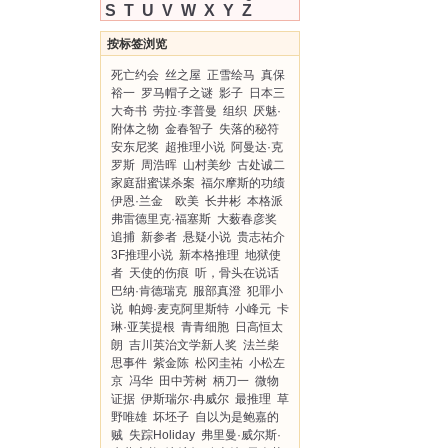
S
T
U
V
W
X
Y
Z
按标签浏览
死亡约会
丝之屋
正雪绘马
真保
裕一
罗马帽子之谜
影子
日本三
大奇书
劳拉·李普曼
组织
厌魅·
附体之物
金春智子
失落的秘符
安东尼奖
超推理小说
阿曼达·克
罗斯
周浩晖
山村美纱
古处诚二
家庭甜蜜谋杀案
福尔摩斯的功绩
伊恩·兰金 欧美
长井彬
本格派
弗雷德里克·福塞斯
大薮春彦奖
追捕
新参者
悬疑小说
贵志祐介
3F推理小说
新本格推理
地狱使
者
天使的伤痕
听，骨头在说话
巴纳·肯德瑞克
服部真澄
犯罪小
说
帕姆·麦克阿里斯特
小峰元
卡
琳·亚芙提根
青青细胞
日高恒太
朗
吉川英治文学新人奖
法兰柴
思事件
紫金陈
松冈圭祐
小松左
京
冯华
田中芳树
柄刀一
微物
证据
伊斯瑞尔·冉威尔
最推理
草
野唯雄
坏坯子
自以为是鲍嘉的
贼
失踪Holiday
弗里曼·威尔斯·