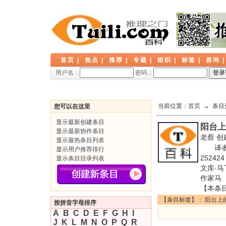
首页
|
焦点
|
推荐
|
专题
|
组织
|
标签
|
咨询
用户名：
密码：
当前位置：
首页
→ 条目
您可以在这里
显示最新创建条目
阳台上
显示最新协作条目
老蔡
创
显示最热条目列表
译者: 
显示用户推荐排行
2524
显示条目目录列表
文库·
作家马
【本条
【条目标签】：
阳台上
按拼音字母排序
A
B
C
D
E
F
G
H
I
J
K
L
M
N
O
P
Q
R