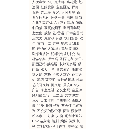
人变声卡
恒川光太郎
高村薰
范·
达因
虹的悲剧
蓝色区域
罗修
百科
赤江瀑
汤米
大冈升平
百
鬼夜行系列
阿达莫夫
法国
请勿
在此丢弃尸体
A：不在现场
鸽群
中的猫
寂寞的频率
奎因百年纪
念文集
成都
让·雷诺
日本全国书
店大奖
克雷顿·劳森
坂口安吾
动
作
古内一成
约翰·鲍尔
纪田顺一
郎
恐怖的人狼城：完结篇
李柏
珠海出版社
犯罪小说姐妹会
陆
桥谋杀案
源代码
俗丽之夜
大卫·
斯图亚特·戴维斯
卡尔瓦多斯
狱
门岛
水天一色
贵志佑介
希腊棺
材之谜
东晓
不知火京介
死亡天
使
凯西·莱克斯
失控的玩具
邮差
总按两次铃
阿久悠
震度0
杀人
广告
孪生之谜
公义之死
金圣钟
鲇川哲也与十三之谜
文学少女
蒸发
日常推理
早川书房
杀戮之
病
半身
推理书系
曹志伟
“城”系
列
不会笑的数学家
萨拉·沃特斯
松本泰
三好彻
人物
毛利小五郎
E·W·赫尔南
编剧
约翰·保罗·凯
勒
吉列尔莫·马丁内斯
本格派
弑