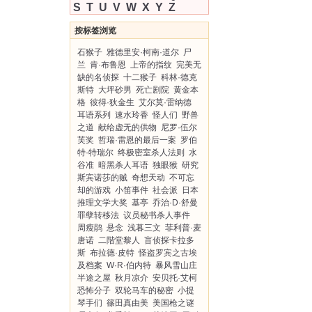
S
T
U
V
W
X
Y
Z
按标签浏览
石猴子
雅德里安·柯南·道尔
尸
兰
肯·布鲁恩
上帝的指纹
完美无
缺的名侦探
十二猴子
科林·德克
斯特
大坪砂男
死亡剧院
黄金本
格
彼得·狄金生
艾尔莫·雷纳德
耳语系列
速水玲香
怪人们
野兽
之道
献给虚无的供物
尼罗·伍尔
芙奖
哲瑞·雷恩的最后一案
罗伯
特·特瑞尔
终极密室杀人法则
水
谷准
暗黑杀人耳语
独眼猴
研究
斯宾诺莎的贼
奇想天动
不可忘
却的游戏
小笛事件
社会派
日本
推理文学大奖
基亭
乔治·D·舒曼
罪孽转移法
议员秘书杀人事件
周瘦鹃
悬念
浅暮三文
菲利普·麦
唐诺
二階堂黎人
盲侦探卡拉多
斯
布拉德·皮特
怪盗罗宾之古埃
及档案
W·R·伯内特
暴风雪山庄
半途之屋
秋月凉介
安贝托·艾柯
恐怖分子
双轮马车的秘密
小提
琴手们
篠田真由美
美国枪之谜