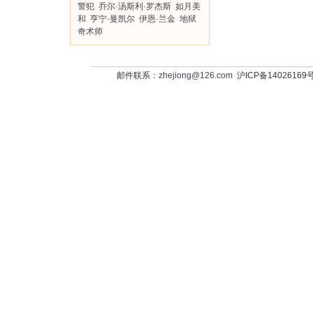
警犯
乔尔·汤斯利·罗杰斯
如月美
和
亨宁·曼凯尔
伊恩·兰金
地狱
奇术师
邮件联系：
zhejiong@126.com
沪ICP备14026169