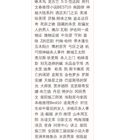
啄木鸟
龙舌兰
S·S·范达因
周刊
文春推理小说BEST10
南园律
神
秘大陆系列
酒店关门之后
美浦
绘美理
厌魅·附体之物
盗走达芬
奇
死前之吻
隐藏的杀意
欺骗女
人的男人
佩尔·瓦勒
伊佐间一成
物证
微物证据
中岛望
守则
森
咏
Z的悲剧
约翰·哈特
帚木蓬生
五木阳介
鹰村苏芳
弓区之谜
机
巧馆神秘杀人事件
舞城王太郎
查尔斯·狄更斯
杀人之门
柏林谍
影
别无选择的贼
水晶金字塔
杰
夫里·迪弗 欧美
凯·斯卡佩塔
死
亡的渴望
皮斯克
金色梦乡
罗斯
安娜
天狼星之路
巴提斯塔的荣
光
大师奖
贯井德郎
克里斯蒂安
娜·布兰德
丹尼·博伊尔
冈田秀
文
柴田炼三郎奖
埃勒里与奎因
本格推理Best10
道尾秀介
轩弦
生命中最后的女人
冰镜庄杀人事
件
连·戴顿
岁月·推理
山本周五
郎
乐读文库
日影丈吉
鸣海清隆
演员
变身
问答中心
讲义
柴田
炼三郎
全国第三届侦探小说大赛
亚洲本格集合
水原秀策
假面超