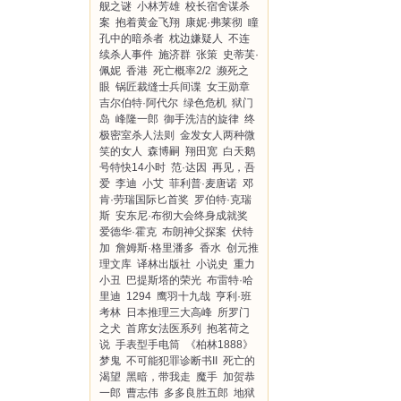
舰之谜
小林芳雄
校长宿舍谋杀
案
抱着黄金飞翔
康妮·弗莱彻
瞳
孔中的暗杀者
枕边嫌疑人
不连
续杀人事件
施济群
张策
史蒂芙·
佩妮
香港
死亡概率2/2
濒死之
眼
锅匠裁缝士兵间谍
女王勋章
吉尔伯特·阿代尔
绿色危机
狱门
岛
峰隆一郎
御手洗洁的旋律
终
极密室杀人法则
金发女人两种微
笑的女人
森博嗣
翔田宽
白天鹅
号特快14小时
范·达因
再见，吾
爱
李迪
小艾
菲利普·麦唐诺
邓
肯·劳瑞国际匕首奖
罗伯特·克瑞
斯
安东尼·布彻大会终身成就奖
爱德华·霍克
布朗神父探案
伏特
加
詹姆斯·格里潘多
香水
创元推
理文库
译林出版社
小说史
重力
小丑
巴提斯塔的荣光
布雷特·哈
里迪
1294
鹰羽十九哉
亨利·班
考林
日本推理三大高峰
所罗门
之犬
首席女法医系列
抱茗荷之
说
手表型手电筒
《柏林1888》
梦鬼
不可能犯罪诊断书II
死亡的
渴望
黑暗，带我走
魔手
加贺恭
一郎
曹志伟
多多良胜五郎
地狱