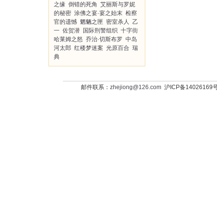
之缘
倒错的死角
艾丽斯与罗妮
的秘密
涂佛之宴·宴之始末
检察
官的遗憾
魍魉之匣
密室杀人
乙
一
佐贺潜
国际刑警组织
十字街
哈莱姆之怒
乔治·切斯布罗
中岛
河太郎
红楼梦迷案
光原百合
瑞
典
邮件联系：
zhejiong@126.com
沪ICP备14026169