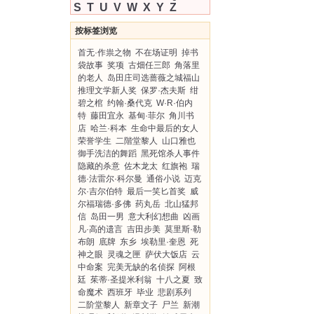
S
T
U
V
W
X
Y
Z
按标签浏览
首无·作祟之物
不在场证明
掉书
袋故事
奖项
古畑任三郎
角落里
的老人
岛田庄司选蔷薇之城福山
推理文学新人奖
保罗·杰夫斯
绀
碧之棺
约翰·桑代克
W·R·伯内
特
藤田宜永
基甸·菲尔
角川书
店
哈兰·科本
生命中最后的女人
荣誉学生
二階堂黎人
山口雅也
御手洗洁的舞蹈
黑死馆杀人事件
隐藏的杀意
佐木龙太
红旗袍
瑞
德·法雷尔·科尔曼
通俗小说
迈克
尔·吉尔伯特
最后一笑匕首奖
威
尔福瑞德·多佛
药丸岳
北山猛邦
信
岛田一男
意大利幻想曲
凶画
凡·高的遗言
吉田步美
莫里斯·勒
布朗
底牌
东乡
埃勒里·奎恩
死
神之眼
灵魂之匣
萨伏大饭店
云
中命案
完美无缺的名侦探
阿根
廷
茱蒂·圣提米利翁
十八之夏
致
命魔术
西班牙
毕业
悲剧系列
二阶堂黎人
新章文子
尸兰
新潮