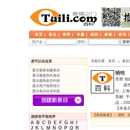
首页
|
焦点
|
推荐
|
专题
|
组织
|
标签
|
咨询
用户名：
密码：
当前位置：
首页
→ 条目
您可以在这里
显示最新创建条目
牺牲
显示最新协作条目
老蔡
创
显示最热条目列表
原作名
显示用户推荐排行
社: 上
显示条目目录列表
装帧: 
品，20
【本条
【条目标签】：
牺牲
按拼音字母排序
A
B
C
D
E
F
G
H
I
J
K
L
M
N
O
P
Q
R