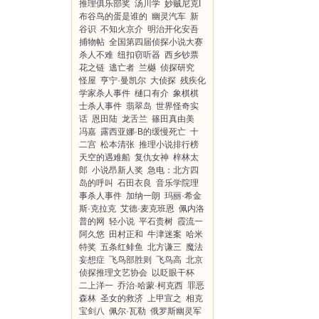
推理俱乐部奖
汤川学
妙贼尼克I
布谷鸟的蛋是谁的
幽灵汽车
新
谷识
不知火京介
明治开化安吾
捕物帖
全国第四届侦探小说大赛
杀人不难
纽扣窃听器
西乡钞票
花之链
逃亡者
兰樾
侦探研究
怪屋
亨宁·曼凯尔
大侦探
残疾化
学家杀人事件
樋口有介
象棋棋
士杀人事件
翡翠岛
世界怪奇实
话
恩田陆
龙舌兰
篠田真由美
冯嘉
露西亚娜·B的缓慢死亡
十
二宫
松本清张
推理小说排行榜
天空的遇难船
复仇女神
梓林太
郎
小说昂新人奖
急电：北方四
岛的呼叫
石田衣良
音乐学院理
事杀人事件
加纳一朗
玛丽·希金
斯·克拉克
艾德·麦克班恩
佩内洛
普的网
轻小说
平石贵树
霞流一
阿久悠
田村正和
牛津迷案
哈米
特奖
五条红鲱鱼
北方谦三
魔法
妄想症
飞鸟部胜则
飞鸟高
北京
侦探推理文艺协会
以眨眼干杯
二上洋一
乔治·哈蒙·柯克西
罪恶
森林
圣女的救济
上甲宣之
相克
宝剑八
佩尔·瓦勒
俄罗斯幽灵军