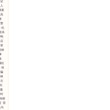
物证
杀人
弗莱
高
者
弑警
·伦
馆杀
野鸭
具店
麻誉
柯林
事
春
属杜
·埃
骗
森林
比古
利
舒曼
临时
格丽
盟
雷
伦马