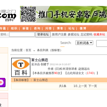
专题
|
组织
|
标签
|
咨询
|
问答
|
博客
|
论坛
|
微博
密码：
新用户注册
参观论坛
忘记密码
收藏本站
当前位置：
首页
→ 条目列表（按标签）
富士山禁恋
蓝冰晶
创建于
2012-8-14 0:10:07
作者: (日)松本清张译者: 赵德远出
【本条目共被推荐
90
次】 【
点此阅读全文
（
1743
）】
【条目标签】：
富士山禁恋
共1条 1/1 上一页 下一页
R