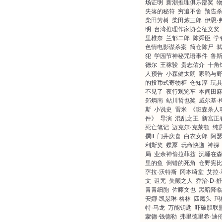
场证明
新潮推理俱乐部奖
失落的秘符
穷追不舍
预告
柴田芳树
柴田炼三郎
伊恩·
明
台湾推理作家协会征文奖
里椎奈
兰郁二郎
陈舜臣
学
色情电影谋杀案
筒仓陈尸
犯
学园节神秘咒语事件
鲁斯
德尔
王稼骏
贵志佑介
十角
人预告
小森健太朗
家鸭与
的投币式寄物柜
仓知淳
玩
不见了
夜行观览车
本间田
郑炳南
鲇川哲也奖
威尔基·
斯
小说史
雷米
《班森杀人
件》
导演
混乱之王
新宫正
死亡笔记
迈克尔·克莱顿
纯
撰II
门井庆喜
白衣女郎
阿瑟
利斯奖
蝶冢
玩命快递
神探
局
业余神偷拉菲兹
沉睡在
里的鱼
倒错的死角
仓野宪
萨拉·沃特斯
冈本绮堂
艾拉·
文
诅咒
失颤之人
乔治·D·
青青细胞
佐藤文也
黑暗降
安娜·凯瑟琳·格林
四魔头
玛
特·马龙
万能钥匙
吓破胆联
蒙德·钱德勒
弗里德里希·迪