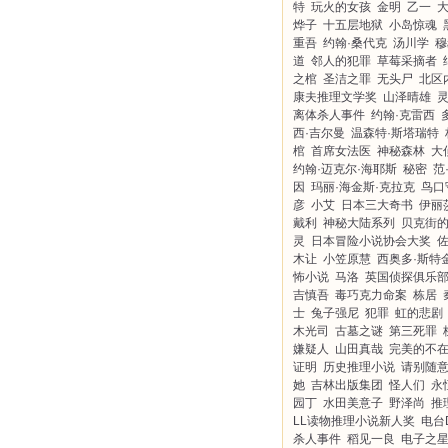
特
玩火的女孩
金明
乙一
烨子
十五层地狱
小岛惊魂
重吾
约翰·桑代克
汤川学
穆
道
邻人的犯罪
草莓采摘者
之棺
圣洁之罪
无头尸
北区
康夫推理文学奖
山泽晴雄
离体杀人事件
约翰·克雷西
西·吉尔曼
温森特·斯塔瑞特
棺
首席女法医
神秘森林
大
约翰·迈克尔·海耶斯
秘密
范
因
玛丽·海金斯·克拉克
鸟口
彦
小艾
日本三大奇书
伊丽
戴利
神秘大陆系列
贝克街
灵
日本冒险小说协会大奖
木让
小笠原慧
西奥多·斯特
怖小说
马洛
英国侦探俱乐
吉慎吾
毒巧克力命案
栋居
士
兔子强尼
犯罪
虹的悲剧
木光司
古墓之谜
第三死罪
嫌疑人
山田真哉
完美的不
证明
历史推理小说
请别随
她
吉林出版集团
怪人们
永
园丁
水田美意子
野泽尚
推
LL读物推理小说新人奖
电台
杀人事件
稻见一良
电子之