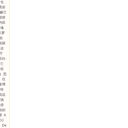
大仓
黑岩
赫兰
绀碧
内田
灵魂
多萝
柏
侦探
·达
守
莎白·
的亡
佐佐
金
恐
部
住
秦博
铃
枕边
在场
意@
恒的
理
A
DJ
星
De