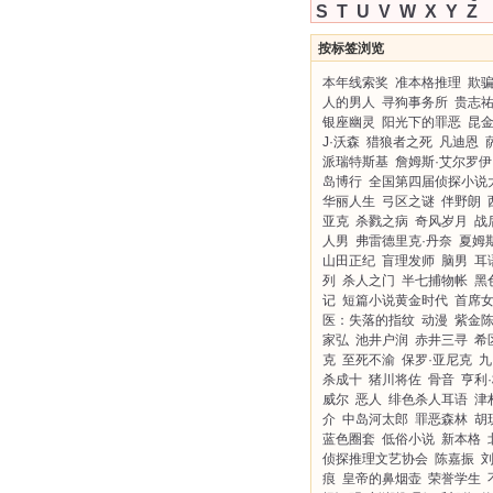
S
T
U
V
W
X
Y
Z
按标签浏览
本年线索奖
准本格推理
欺
人的男人
寻狗事务所
贵志
银座幽灵
阳光下的罪恶
昆
J·沃森
猎狼者之死
凡迪恩
派瑞特斯基
詹姆斯·艾尔罗伊
岛博行
全国第四届侦探小说
华丽人生
弓区之谜
伴野朗
亚克
杀戮之病
奇风岁月
战
人男
弗雷德里克·丹奈
夏姆
山田正纪
盲理发师
脑男
耳
列
杀人之门
半七捕物帐
黑
记
短篇小说黄金时代
首席
医：失落的指纹
动漫
紫金
家弘
池井户润
赤井三寻
希
克
至死不渝
保罗·亚尼克
九
杀成十
猪川将佐
骨音
亨利
威尔
恶人
绯色杀人耳语
津
介
中岛河太郎
罪恶森林
胡
蓝色圈套
低俗小说
新本格
侦探推理文艺协会
陈嘉振
痕
皇帝的鼻烟壶
荣誉学生