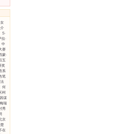
骗女
祐介
金
S·
萨拉·
中
大赛
西蒙·
后五
斯奖
语系
色笔
女法
陈
何
区柯
因谋
·梅瑞
村秀
玥
北京
刘楚
不在