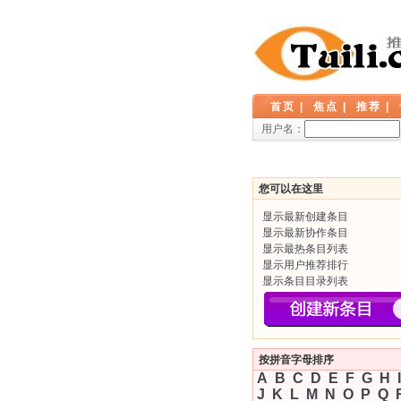
首页
|
焦点
|
推荐
|
用户名：
您可以在这里
显示最新创建条目
显示最新协作条目
显示最热条目列表
显示用户推荐排行
显示条目目录列表
按拼音字母排序
A
B
C
D
E
F
G
H
I
J
K
L
M
N
O
P
Q