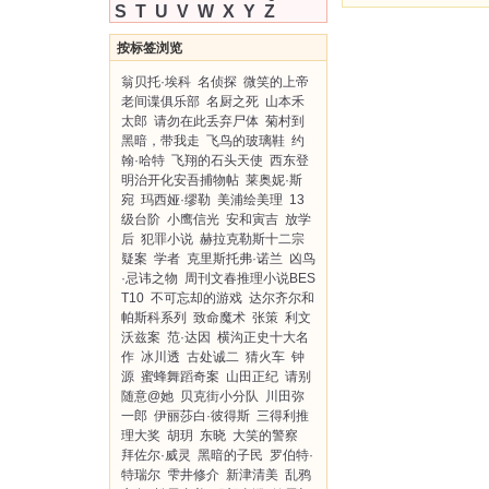
S
T
U
V
W
X
Y
Z
按标签浏览
翁贝托·埃科
名侦探
微笑的上帝
老间谍俱乐部
名厨之死
山本禾
太郎
请勿在此丢弃尸体
菊村到
黑暗，带我走
飞鸟的玻璃鞋
约
翰·哈特
飞翔的石头天使
西东登
明治开化安吾捕物帖
莱奥妮·斯
宛
玛西娅·缪勒
美浦绘美理
13
级台阶
小鹰信光
安和寅吉
放学
后
犯罪小说
赫拉克勒斯十二宗
疑案
学者
克里斯托弗·诺兰
凶鸟
·忌讳之物
周刊文春推理小说BES
T10
不可忘却的游戏
达尔齐尔和
帕斯科系列
致命魔术
张策
利文
沃兹案
范·达因
横沟正史十大名
作
冰川透
古处诚二
猜火车
钟
源
蜜蜂舞蹈奇案
山田正纪
请别
随意@她
贝克街小分队
川田弥
一郎
伊丽莎白·彼得斯
三得利推
理大奖
胡玥
东晓
大笑的警察
拜佐尔·威灵
黑暗的子民
罗伯特·
特瑞尔
雫井修介
新津清美
乱鸦