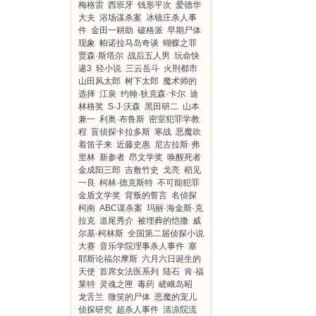
梅格雷
西班牙
钱形平次
爱德华
大夫
浴场谋杀案
冰镜庄杀人事
件
金田一耕助
破格派
早期尸体
现象
帕诺拉马岛奇谈
蝴蝶之罪
贾森·斯塔尔
战后五人男
玩命快
递3
轻小说
三云岳斗
火刑都市
山田风太郎
树下太郎
魔术师的
选择
江泉
约翰·狄克森·卡尔
迪
林格奖
S·J·沃森
黑田研二
山本
兼一
利奥·布鲁斯
密室犯罪学教
程
盲侦探卡拉多斯
寒战
恶魔吹
着笛子来
近藤史惠
尼古拉斯·弗
里林
新参者
昂文学奖
唤醒死者
金成阳三郎
吉敷竹史
戈亮
稻见
一良
柯林·德克斯特
不可能犯罪
金盾文学奖
背叛的誓言
名侦探
柯南
ABC谋杀案
玛丽·海金斯·克
拉克
道尾秀介
被埋葬的恺撒
威
尔基·柯林斯
全国第二届侦探小说
大赛
音乐学院理事杀人事件
塞
耶斯论福尔摩斯
六月六日诞生的
天使
首席女法医系列
陆石
肯·福
莱特
灵魂之匣
毒药
嵯峨岛昭
龙舌兰
微笑的尸体
恶魔的宠儿
侦探研究
超杀人事件
清凉院流