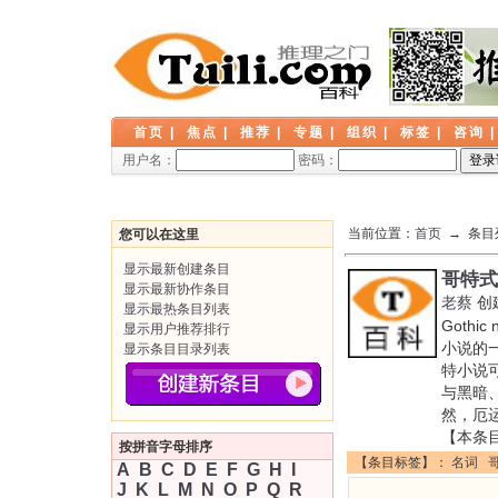
首页
|
焦点
|
推荐
|
专题
|
组织
|
标签
|
咨询
用户名：
密码：
当前位置：
首页
→ 条目
您可以在这里
显示最新创建条目
哥特式
显示最新协作条目
老蔡
创
显示最热条目列表
Goth
显示用户推荐排行
小说的
显示条目目录列表
特小说
与黑暗
然，厄
【本条
按拼音字母排序
【条目标签】：
名词
A
B
C
D
E
F
G
H
I
J
K
L
M
N
O
P
Q
R