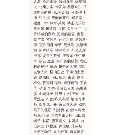
之岛
松尾由美
服部真澄
妹尾韶
夫
北川步实
卡罗尔·奥康奈尔
手
表型麻醉枪
佩尔·瓦勒
马修·斯卡
德
红手指
双面兽事件
郑炳南
樱庭一树
林肯·莱姆
搏击俱乐部
杰里米·布莱特
追捕
久生十兰
百
舌呐喊的夜晚
死者的留言
奥普
鹭与雪
紫鲤鱼
死亡之舞
詹姆斯·
李·贝克
球形季节
周浩晖
黑暗组
织
冈本绮堂
神津恭介
灯光人影
成都
谋杀的荒郊
康奈尔·伍尔里
奇
伊安·兰金
向日葵的祭奠
彩虹
村的秘密
单恋
银色的天鹅
黑暗
坡食人树
横沟正史
手塚治虫密
碼
刘伟民
冈田鯱彦
毒猿
皮革
样化
萨克斯·儒默
米澤穗信
茅杏
子
动漫
邓肯·劳瑞匕首奖
高桥克
彦
山崎洋子
鼠男
山村正夫
御
手洗洁
布鲁斯·威利斯
地狱奇术
师
暗夜花儿开
角田喜久雄
双轮
马车的秘密
剑持勇
杰奎琳·科比
马克·吐温
恐怖奇形人间
山田奈
绪子
林荫
密室讲义
本冈类
内
田康复
阿根廷
徐俊敏
矛头蛇
天使的隐私
九九神咒
诡异房客