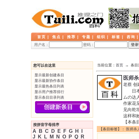
首页
|
焦点
|
推荐
|
专题
|
组织
|
标签
|
咨询
用户名：
密码：
当前位置：
首页
→ 条目
您可以在这里
显示最新创建条目
医师杀
显示最新协作条目
老蔡
创
显示最热条目列表
日本推
显示用户推荐排行
ムの达
显示条目目录列表
作家花
见向乾
这样和
【本条
按拼音字母排序
【条目标签】：
医师杀
A
B
C
D
E
F
G
H
I
J
K
L
M
N
O
P
Q
R