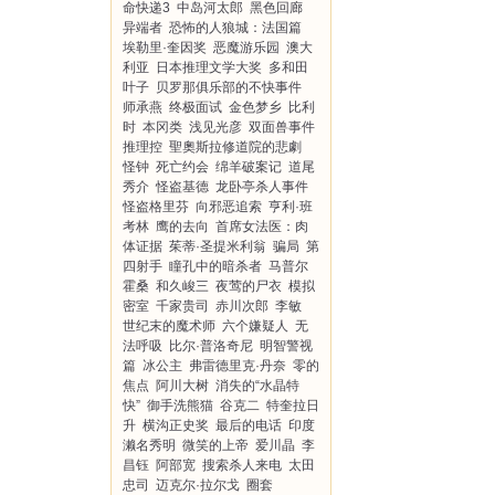
命快递3
中岛河太郎
黑色回廊
异端者
恐怖的人狼城：法国篇
埃勒里·奎因奖
恶魔游乐园
澳大
利亚
日本推理文学大奖
多和田
叶子
贝罗那俱乐部的不快事件
师承燕
终极面试
金色梦乡
比利
时
本冈类
浅见光彦
双面兽事件
推理控
聖奧斯拉修道院的悲劇
怪钟
死亡约会
绵羊破案记
道尾
秀介
怪盗基德
龙卧亭杀人事件
怪盗格里芬
向邪恶追索
亨利·班
考林
鹰的去向
首席女法医：肉
体证据
茱蒂·圣提米利翁
骗局
第
四射手
瞳孔中的暗杀者
马普尔
霍桑
和久峻三
夜莺的尸衣
模拟
密室
千家贵司
赤川次郎
李敏
世纪末的魔术师
六个嫌疑人
无
法呼吸
比尔·普洛奇尼
明智警视
篇
冰公主
弗雷德里克·丹奈
零的
焦点
阿川大树
消失的“水晶特
快”
御手洗熊猫
谷克二
特奎拉日
升
横沟正史奖
最后的电话
印度
濑名秀明
微笑的上帝
爱川晶
李
昌钰
阿部宽
搜索杀人来电
太田
忠司
迈克尔·拉尔戈
圈套