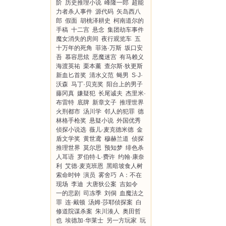
阶
历史推理小说
峰隆一郎
超能
力者杀人事件
源代码
矢岛西八
郎
假面
胡桃泽耕史
柯南道尔的
手稿
十二宫
悬念
集团劫车事件
魔女消失的房间
夜行观览车
五
十万年的死角
菲洛·万斯
坂口安
吾
慕容思炫
恶魔迷宫
有马赖义
海渡英祐
栗本薰
查尔斯·狄更斯
新血匕首奖
清水义范
蝇男
S·J·
沃森
马丁·贝克奖
阳台上的男子
藤冈真
嫌疑犯
长尾诚夫
杰里米·
布雷特
底牌
新章文子
推理世界
火刑都市
汤川学
邻人的犯罪
德
林格手枪奖
悬疑小说
外国优秀
侦探小说选
薇儿·麦克德米德
金
盾文学奖
黄世鸢
穆赫兰道
侦探
推理世界
莫尔思
预知梦
绯色杀
人耳语
罗伯特·L·费许
约翰·康奈
利
艾德·麦克班恩
黑暗坡食人树
索命时钟
演员
雾舍巧
A：不在
现场
李迪
大唐狄公案
吉如令
一的悲剧
司冻季
刘侗
血魔法之
罪
连·戴顿
汤姆·莎耶侦探案
白
修道院谋杀案
朱川湊人
奥田哲
也
埃德加·华莱士
另一方玩家
玩