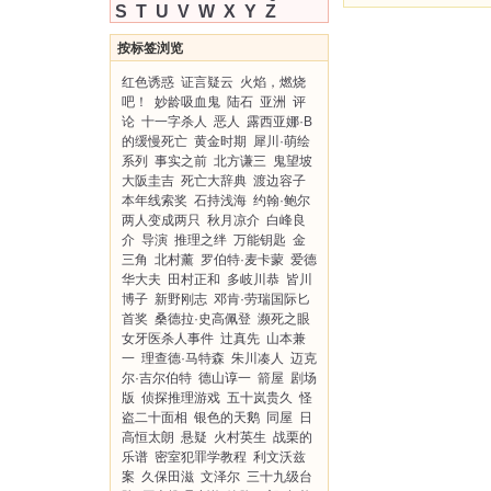
S
T
U
V
W
X
Y
Z
按标签浏览
红色诱惑
证言疑云
火焰，燃烧
吧！
妙龄吸血鬼
陆石
亚洲
评
论
十一字杀人
恶人
露西亚娜·B
的缓慢死亡
黄金时期
犀川·萌绘
系列
事实之前
北方谦三
鬼望坡
大阪圭吉
死亡大辞典
渡边容子
本年线索奖
石持浅海
约翰·鲍尔
两人变成两只
秋月凉介
白峰良
介
导演
推理之绊
万能钥匙
金
三角
北村薰
罗伯特·麦卡蒙
爱德
华大夫
田村正和
多岐川恭
皆川
博子
新野刚志
邓肯·劳瑞国际匕
首奖
桑德拉·史高佩登
濒死之眼
女牙医杀人事件
辻真先
山本兼
一
理查德·马特森
朱川凑人
迈克
尔·吉尔伯特
德山谆一
箭屋
剧场
版
侦探推理游戏
五十岚贵久
怪
盗二十面相
银色的天鹅
同屋
日
高恒太朗
悬疑
火村英生
战栗的
乐谱
密室犯罪学教程
利文沃兹
案
久保田滋
文泽尔
三十九级台