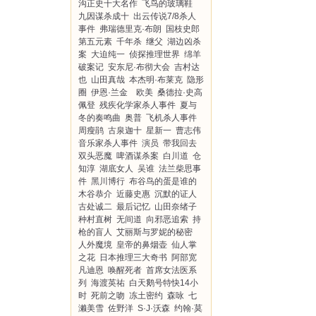
沟正史十大名作
飞鸟的玻璃鞋
九因谋杀成十
出云传说7/8杀人
事件
弗瑞德里克·布朗
国枝史郎
第五元素
千年杀
继父
湖边凶杀
案
大迫纯一
侦探推理世界
绵羊
破案记
安东尼·布彻大会
吉村达
也
山田真哉
本杰明·布莱克
隐形
圈
伊恩·兰金 欧美
桑德拉·史高
佩登
残疾化学家杀人事件
夏与
冬的奏鸣曲
奥普
飞机杀人事件
周瘦鹃
古泉迦十
星新一
曹志伟
音乐家杀人事件
演员
带我回去
双头恶魔
啤酒谋杀案
白川道
仓
知淳
湖底女人
吴谁
法兰柴思事
件
黑川博行
布谷鸟的蛋是谁的
木谷恭介
近藤史惠
沉默的证人
古处诚二
最后记忆
山田奈绪子
种村直树
无间道
向邪恶追索
持
枪的盲人
艾丽斯与罗妮的秘密
人外魔境
皇帝的鼻烟壶
仙人掌
之花
日本推理三大奇书
阿部宽
凡迪恩
唤醒死者
首席女法医系
列
海渡英祐
白天鹅号特快14小
时
死前之吻
冻土密约
森咏
七
濑美雪
佐野洋
S·J·沃森
约翰·莫