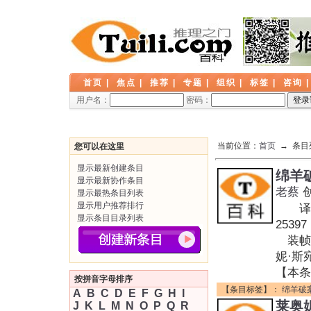
首页
|
焦点
|
推荐
|
专题
|
组织
|
标签
|
咨询
用户名：
密码：
当前位置：
首页
→ 条目
您可以在这里
显示最新创建条目
绵羊
显示最新协作条目
老蔡
显示最热条目列表
显示用户推荐排行
译者:
显示条目目录列表
253
装帧:
妮·斯
【本条
按拼音字母排序
【条目标签】：
绵羊破
A
B
C
D
E
F
G
H
I
莱奥
J
K
L
M
N
O
P
Q
R