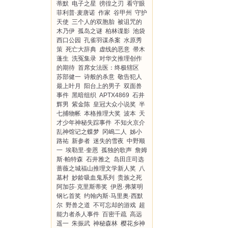
蒂默
电子之星
徬徨之刃
看守眼
菲利普·麦唐诺
作家
谷甲州
守护
天使
三个人的双胞胎
被诅咒的
木乃伊
孤岛之谜
柏林谍影
池袋
西口公园
孔雀羽谋杀案
水原秀
策
死亡大辞典
虚线的恶意
帚木
蓬生
洗冤集录
对华文推理创作
的期待
首席女法医：终极辖区
苏部健一
诗般的杀意
敬告犯人
最上叶月
阳台上的男子
双面兽
事件
黑暗组织
APTX4869
石井
辉男
紫金陈
皇冠大众小说奖
半
七捕物帐
本格推理大奖
波本
天
才少年神秘失踪事件
不知火京介
乱神馆记之蝶梦
冈嶋二人
姊小
路祐
新参者
迷失的雪夜
中野顺
一
埃勒里·奎恩
孤独的歌声
詹姆
斯·帕特森
石井雅之
岛田庄司选
蔷薇之城福山推理文学新人奖
八
墓村
妙龄吸血鬼系列
贵族之死
阿加莎·克里斯蒂奖
伊恩·弗莱明
钢匕首奖
约翰内斯·马里奥·西默
尔
野兽之道
不可忘却的游戏
超
能力者杀人事件
百密千疏
高远
遥一
朱振武
神秘森林
樱花乡神