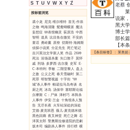
S
T
U
V
W
X
Y
Z
老蔡
莱奥妮
按标签浏览
说家，
裘小龙
尼克·维尔维特
首无·作祟
黑大学
之物
鸣海清隆
鸳鸯蝴蝶派
魔法
博士学
妄想症
钟表馆幽灵
荻原浩
中西
智明
道具
比目鱼在微笑
不安的
部长篇
童话
勇岭薰
原尞
切斯特·海姆斯
【本条
侦探小说奖
分足先生
死亡笔记
【条目标签】：
莱奥妮
吉川英治文学新人奖
作品
26种
死法
浴场谋杀案
矢口敦子
莫怀
戚
刑场
多萝西·吉尔曼
史军
E·
C·本特利
李敏
二階堂黎人
盘上
之敌
公义之死
春天雪融时
第二
死罪
明智警视篇
十字街
“钟
城”杀人事件
帕诺拉马岛奇谈
名
厨之死
冰岛
汤保华
塞耶斯论福
尔摩斯
C：尸体
津村巧
本阵杀
人事件
伊安·兰金
十角馆杀人预
告
无尽长夜
火车站深处的深处
艾德·麦克班恩
薇儿·麦克德米德
黑色回廊
夜叉神堂
死亡之舞
石
泽英太郎
聖奧斯拉修道院的悲劇
坂木司
编剧杀人事件
排行榜
横