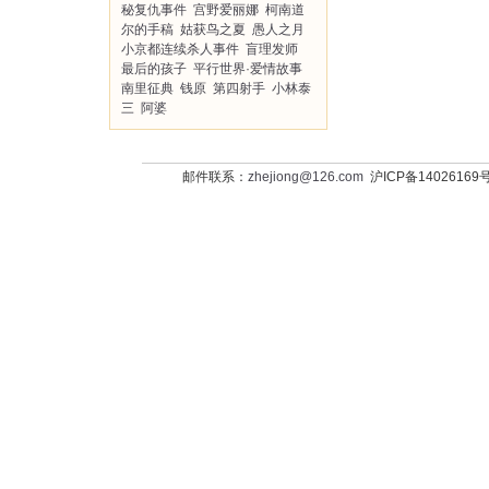
秘复仇事件
宫野爱丽娜
柯南道
尔的手稿
姑获鸟之夏
愚人之月
小京都连续杀人事件
盲理发师
最后的孩子
平行世界·爱情故事
南里征典
钱原
第四射手
小林泰
三
阿婆
邮件联系：
zhejiong@126.com
沪ICP备14026169