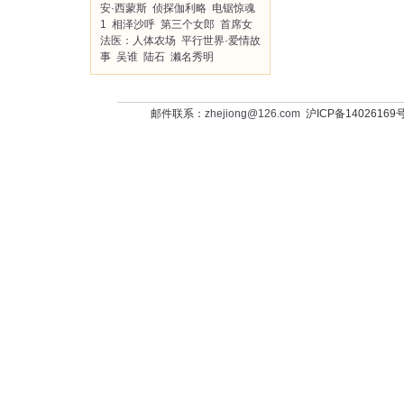
安·西蒙斯
侦探伽利略
电锯惊魂
1
相泽沙呼
第三个女郎
首席女
法医：人体农场
平行世界·爱情故
事
吴谁
陆石
濑名秀明
邮件联系：
zhejiong@126.com
沪ICP备14026169