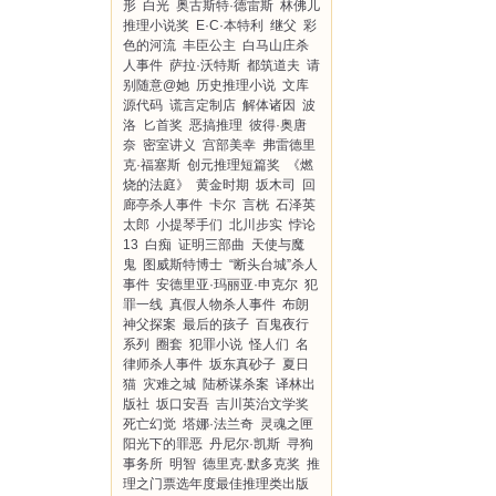
形
白光
奥古斯特·德雷斯
林佛儿
推理小说奖
E·C·本特利
继父
彩
色的河流
丰臣公主
白马山庄杀
人事件
萨拉·沃特斯
都筑道夫
请
别随意@她
历史推理小说
文库
源代码
谎言定制店
解体诸因
波
洛
匕首奖
恶搞推理
彼得·奥唐
奈
密室讲义
宫部美幸
弗雷德里
克·福塞斯
创元推理短篇奖
《燃
烧的法庭》
黄金时期
坂木司
回
廊亭杀人事件
卡尔
言桄
石泽英
太郎
小提琴手们
北川步实
悖论
13
白痴
证明三部曲
天使与魔
鬼
图威斯特博士
“断头台城”杀人
事件
安德里亚·玛丽亚·申克尔
犯
罪一线
真假人物杀人事件
布朗
神父探案
最后的孩子
百鬼夜行
系列
圈套
犯罪小说
怪人们
名
律师杀人事件
坂东真砂子
夏日
猫
灾难之城
陆桥谋杀案
译林出
版社
坂口安吾
吉川英治文学奖
死亡幻觉
塔娜·法兰奇
灵魂之匣
阳光下的罪恶
丹尼尔·凯斯
寻狗
事务所
明智
德里克·默多克奖
推
理之门票选年度最佳推理类出版