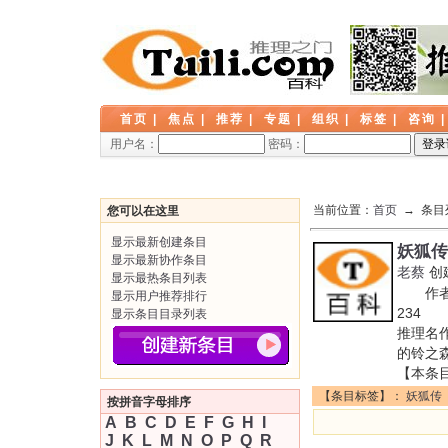
首页
|
焦点
|
推荐
|
专题
|
组织
|
标签
|
咨询
用户名：
密码：
当前位置：
首页
→ 条目
您可以在这里
显示最新创建条目
妖狐传
显示最新协作条目
老蔡
创
显示最热条目列表
作者: 
显示用户推荐排行
234 
显示条目目录列表
推理名
的铃之
【本条
【条目标签】：
妖狐传
按拼音字母排序
A
B
C
D
E
F
G
H
I
J
K
L
M
N
O
P
Q
R