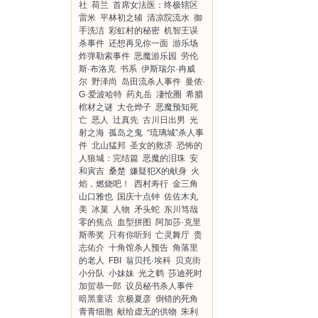
社
荷兰
首席女法医：终极辖区
雷米
平林初之辅
清凉院流水
御
手洗洁
彩虹村的秘密
机智王误
杀事件
还想再见你一面
游乐场
炸弹勒索事件
恶魔游乐园
劳伦
斯·布洛克
书系
伊斯瑞尔·冉威
尔
野泽尚
岛田流杀人事件
曼侬·
G·爱波哈特
药丸岳
凄怆圈
希腊
棺材之谜
大仓烨子
恶魔预知死
亡
恶人
辻真先
古川日出男
光
射之海
孤岛之鬼
“琉璃城”杀人事
件
北山猛邦
圣女的救济
恐怖的
人狼城：完结篇
恶魔的泪珠
安
和寅吉
桑楚
嫌疑犯X的献身
火
焰，燃烧吧！
西村寿行
金三角
山口雅也
国庆十点钟
佐佐木丸
美
冰菓
人物
矛头蛇
东川笃哉
零的焦点
血型拼图
阿加莎·克里
斯蒂奖
只有你听到
亡灵舞厅
贵
志佑介
十角馆杀人预告
角落里
的老人
FBI
翁贝托·埃科
贝克街
小分队
小妹妹
光之鹤
莎迪死时
加贺恭一郎
议员秘书杀人事件
暗黑童话
京极夏彦
倒错的死角
青青细胞
献给虚无的供物
朱利