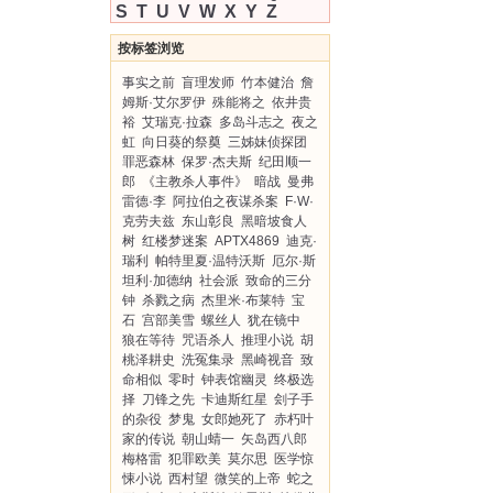
S
T
U
V
W
X
Y
Z
按标签浏览
事实之前
盲理发师
竹本健治
詹
姆斯·艾尔罗伊
殊能将之
依井贵
裕
艾瑞克·拉森
多岛斗志之
夜之
虹
向日葵的祭奠
三姊妹侦探团
罪恶森林
保罗·杰夫斯
纪田顺一
郎
《主教杀人事件》
暗战
曼弗
雷德·李
阿拉伯之夜谋杀案
F·W·
克劳夫兹
东山彰良
黑暗坡食人
树
红楼梦迷案
APTX4869
迪克·
瑞利
帕特里夏·温特沃斯
厄尔·斯
坦利·加德纳
社会派
致命的三分
钟
杀戮之病
杰里米·布莱特
宝
石
宫部美雪
螺丝人
犹在镜中
狼在等待
咒语杀人
推理小说
胡
桃泽耕史
洗冤集录
黑崎视音
致
命相似
零时
钟表馆幽灵
终极选
择
刀锋之先
卡迪斯红星
刽子手
的杂役
梦鬼
女郎她死了
赤朽叶
家的传说
朝山蜻一
矢岛西八郎
梅格雷
犯罪欧美
莫尔思
医学惊
悚小说
西村望
微笑的上帝
蛇之