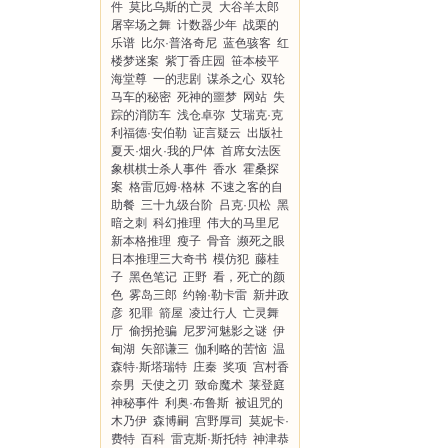
件
莫比乌斯的亡灵
大谷羊太郎
屠宰场之舞
计数器少年
战栗的
乐谱
比尔·普洛奇尼
蓝色骇客
红
楼梦迷案
紫丁香庄园
笹本棱平
海堂尊
一的悲剧
谋杀之心
双轮
马车的秘密
死神的噩梦
网站
失
踪的消防车
浅仓卓弥
艾瑞克·克
利福德·安伯勒
证言疑云
出版社
夏天·烟火·我的尸体
首席女法医
象棋棋士杀人事件
香水
霍桑探
案
格雷厄姆·格林
不速之客的自
助餐
三十九级台阶
吕克·贝松
黑
暗之刺
科幻推理
伟大的马里尼
新本格推理
瘦子
骨音
濒死之眼
日本推理三大奇书
模仿犯
藤桂
子
黑色笔记
正野
看，死亡的颜
色
雾岛三郎
约翰·勒卡雷
新井政
彦
犯罪
箭屋
凌辻行人
亡灵舞
厅
偷拐抢骗
尼罗河魅影之谜
伊
甸湖
矢部谦三
伽利略的苦恼
温
森特·斯塔瑞特
庄秦
奖项
宫村香
奈男
天使之刃
致命魔术
莱登庭
神秘事件
利奥·布鲁斯
被诅咒的
木乃伊
森博嗣
宫野厚司
莫妮卡·
费特
百科
雷克斯·斯托特
神津恭