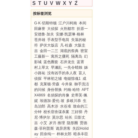
S
T
U
V
W
X
Y
Z
按标签浏览
G·K·切斯特顿
江户川柯南
本间
田麻誉
大侦探
火刑都市
折原一
安德鲁·加夫
安娜·凯瑟琳·格林
苍井雄
手表型手电筒
失落的秘
符
萨伏大饭店
凡·杜森
大阪圭
吉
金田一二三
湖底的祭典
密室
工藤新一
寓所之骤死
隔离岛
幻
影城
蓝色圈套
石井龙生
蓝霄
村上草太
早濑乱
一先令蜡烛
姊
小路祐
没有凶手的杀人夜
盲人
侦探
平林初之辅
电锯惊魂1
成
都
克莱顿·劳森
今井泉
御手洗洁
的问候
身份替换
约翰·哈特
APT
X4869
名偵探的肖像
史蒂芙·佩
妮
埃德加·爱伦·坡
多岐川恭
生
岛治郎
高木涉
水谷准
致命的三
分钟
校长宿舍谋杀案
三好彻
丹
尼·博伊尔
莫尔思
站长
日影丈
吉
小艾
岁月·推理
隐形圈
贾德
森·菲利普斯
诡异房客
失踪Holid
ay
田奈纯一
梓林太郎
暗杀丰臣