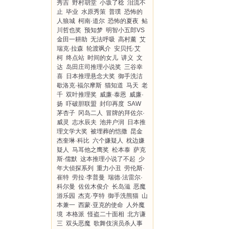
秀吉
野村胡堂
小坂了稔
泪流不
止
毕业
水原秀策
普璞
恐怖的
人狼城
柯南·道尔
恐怖的夏夜
鲇
川哲也奖
预知梦
明智小五郎VS
金田一耕助
无法呼吸
高村薰
艾
瑞克·拉森
轮渡飒介
安贝托·艾
柯
终点站
时间的女儿
讲义
文
达
岛田庄司推理小说奖
三谷幸
喜
日本推理悬念大奖
御手洗洁
歇洛克·福尔摩斯
猫知道
马天
老
千
双叶推理奖
威廉·泰恩
威廉·
扬
吓破胆联盟
封印再度
SAW
茅杏子
冈岛二人
冒牌的拜佐尔·
威灵
志水辰夫
池井户润
日本推
理文学大奖
被埋葬的恺撒
昆金
杰奎琳·科比
六个嫌疑人
枕边嫌
疑人
马耳他之鹰奖
松本泰
萨克
斯·儒默
这本推理小说了不起
少
年大侦探系列
重力小丑
劳伦斯·
崔特
劳拉·李普曼
瑞德·法雷尔·
科尔曼
佐佐木俊介
长岛滋
恶魔
游乐园
杰克·亨特
御手洗熊猫
山
本兼一
西蒙·亚克的使命
人外魔
境
本格派
怪盗二十面相
北方谦
三
双头恶魔
歌舞伎演员杀人事