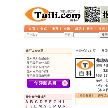
首页
|
焦点
|
推荐
|
专题
|
组织
|
标签
|
咨询
用户名：
密码：
当前位置：
首页
→ 条目
您可以在这里
显示最新创建条目
弗瑞德
显示最新协作条目
老蔡
创
显示最热条目列表
弗瑞德里
显示用户推荐排行
那提-
显示条目目录列表
系列：E
不得不
【本条
【条目标签】：
弗瑞德
按拼音字母排序
A
B
C
D
E
F
G
H
I
J
K
L
M
N
O
P
Q
R