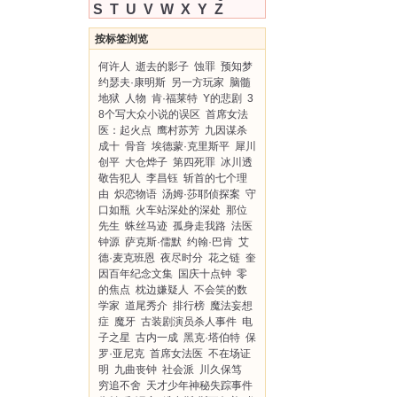
S
T
U
V
W
X
Y
Z
按标签浏览
何许人
逝去的影子
蚀罪
预知梦
约瑟夫·康明斯
另一方玩家
脑髓
地狱
人物
肯·福莱特
Y的悲剧
3
8个写大众小说的误区
首席女法
医：起火点
鹰村苏芳
九因谋杀
成十
骨音
埃德蒙·克里斯平
犀川
创平
大仓烨子
第四死罪
冰川透
敬告犯人
李昌钰
斩首的七个理
由
炽恋物语
汤姆·莎耶侦探案
守
口如瓶
火车站深处的深处
那位
先生
蛛丝马迹
孤身走我路
法医
钟源
萨克斯·儒默
约翰·巴肯
艾
德·麦克班恩
夜尽时分
花之链
奎
因百年纪念文集
国庆十点钟
零
的焦点
枕边嫌疑人
不会笑的数
学家
道尾秀介
排行榜
魔法妄想
症
魔牙
古装剧演员杀人事件
电
子之星
古内一成
黑克·塔伯特
保
罗·亚尼克
首席女法医
不在场证
明
九曲丧钟
社会派
川久保笃
穷追不舍
天才少年神秘失踪事件