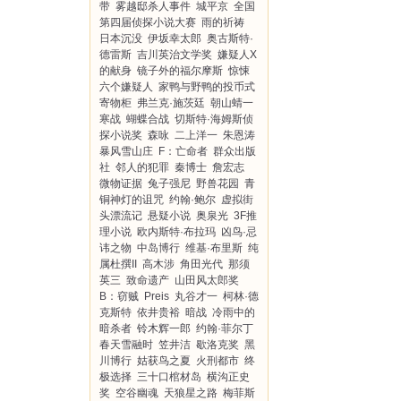
带
雾越邸杀人事件
城平京
全国
第四届侦探小说大赛
雨的祈祷
日本沉没
伊坂幸太郎
奥古斯特·
德雷斯
吉川英治文学奖
嫌疑人X
的献身
镜子外的福尔摩斯
惊悚
六个嫌疑人
家鸭与野鸭的投币式
寄物柜
弗兰克·施茨廷
朝山蜻一
寒战
蝴蝶合战
切斯特·海姆斯侦
探小说奖
森咏
二上洋一
朱恩涛
暴风雪山庄
F：亡命者
群众出版
社
邻人的犯罪
秦博士
詹宏志
微物证据
兔子强尼
野兽花园
青
铜神灯的诅咒
约翰·鲍尔
虚拟街
头漂流记
悬疑小说
奥泉光
3F推
理小说
欧内斯特·布拉玛
凶鸟·忌
讳之物
中岛博行
维基·布里斯
纯
属杜撰II
高木涉
角田光代
那须
英三
致命遗产
山田风太郎奖
B：窃贼
Preis
丸谷才一
柯林·德
克斯特
依井贵裕
暗战
冷雨中的
暗杀者
铃木辉一郎
约翰·菲尔丁
春天雪融时
笠井洁
歇洛克奖
黑
川博行
姑获鸟之夏
火刑都市
终
极选择
三十口棺材岛
横沟正史
奖
空谷幽魂
天狼星之路
梅菲斯