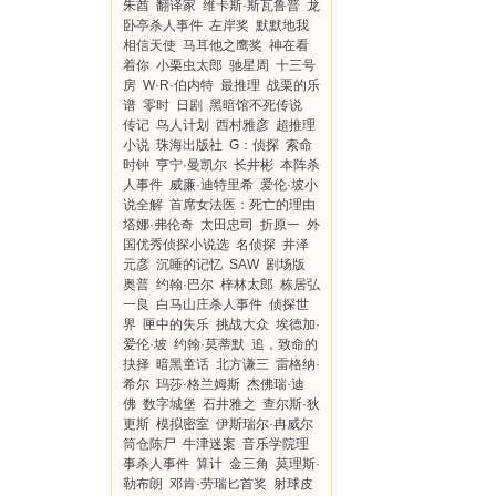
朱酋
翻译家
维卡斯·斯瓦鲁普
龙
卧亭杀人事件
左岸奖
默默地我
相信天使
马耳他之鹰奖
神在看
着你
小栗虫太郎
驰星周
十三号
房
W·R·伯内特
最推理
战栗的乐
谱
零时
日剧
黑暗馆不死传说
传记
鸟人计划
西村雅彦
超推理
小说
珠海出版社
G：侦探
索命
时钟
亨宁·曼凯尔
长井彬
本阵杀
人事件
威廉·迪特里希
爱伦·坡小
说全解
首席女法医：死亡的理由
塔娜·弗伦奇
太田忠司
折原一
外
国优秀侦探小说选
名侦探
井泽
元彦
沉睡的记忆
SAW
剧场版
奥普
约翰·巴尔
梓林太郎
栋居弘
一良
白马山庄杀人事件
侦探世
界
匣中的失乐
挑战大众
埃德加·
爱伦·坡
约翰·莫蒂默
追，致命的
抉择
暗黑童话
北方谦三
雷格纳·
希尔
玛莎·格兰姆斯
杰佛瑞·迪
佛
数字城堡
石井雅之
查尔斯·狄
更斯
模拟密室
伊斯瑞尔·冉威尔
筒仓陈尸
牛津迷案
音乐学院理
事杀人事件
算计
金三角
莫理斯·
勒布朗
邓肯·劳瑞匕首奖
射球皮