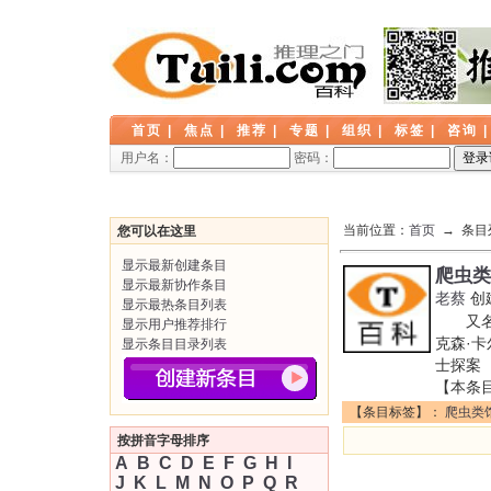
首页
|
焦点
|
推荐
|
专题
|
组织
|
标签
|
咨询
用户名：
密码：
当前位置：
首页
→ 条目
您可以在这里
显示最新创建条目
爬虫类
显示最新协作条目
老蔡
创
显示最热条目列表
又名: H
显示用户推荐排行
克森·卡
显示条目目录列表
士探案 
【本条
【条目标签】：
爬虫类
按拼音字母排序
A
B
C
D
E
F
G
H
I
J
K
L
M
N
O
P
Q
R