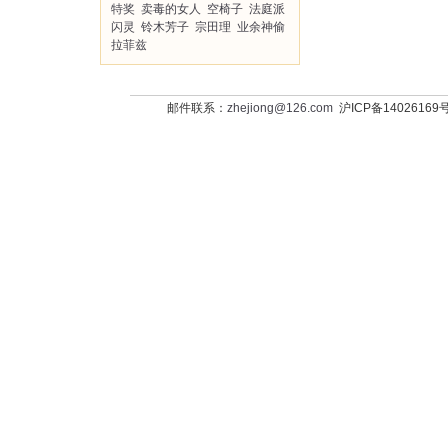
特奖
卖毒的女人
空椅子
法庭派
闪灵
铃木芳子
宗田理
业余神偷
拉菲兹
邮件联系：
zhejiong@126.com
沪ICP备14026169