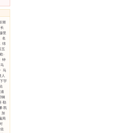
新潮
长
穆里
位
名
德
绵
后五
欧·
祷
钟
绘马
介
马
疑人
下宇
佑
三浦
明钢
斯·勒
娜·凯
加
骗局
时
佐佐