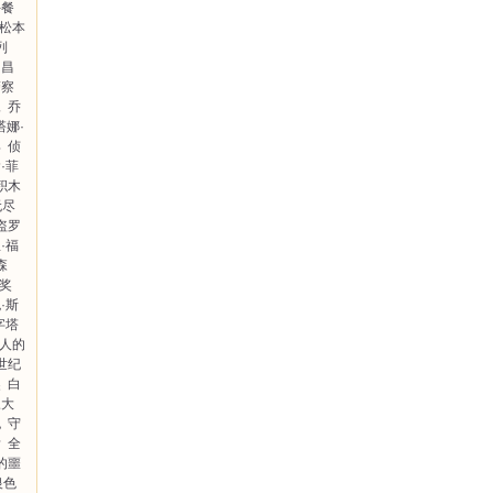
手餐
松本
列
川昌
警察
像
乔
塔娜·
郎
侦
·菲
积木
无尽
盗罗
·福
森
奖
·斯
字塔
人的
世纪
奖
白
三大
也
守
彦
全
的噩
银色