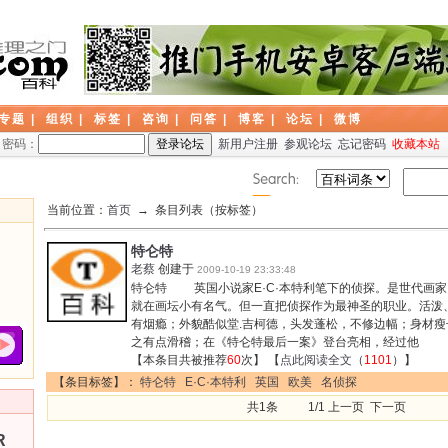
专题
|
组织
|
标签
|
咨询
|
问答
|
博客
|
论坛
|
微博
密码：
新用户注册
参观论坛
忘记密码
收藏本站
当前位置：
首页
→ 条目列表（按标签）
特仑特
老蔡
创建于
2009-10-19 23:33:48
特仑特 英国小说家E·C·本特利笔下的侦探。是世代画家
就在画坛小有名气。但一直把侦探作为最神圣的职业。活泼
有烟瘾；外貌酷似堂.吉柯德，头发蓬松，不修边幅；身材
之有点滑稽；在《特仑特最后一案》登台亮相，经过他
【本条目共被推荐
60
次】 【
点此阅读全文
（
1101
）】
【条目标签】：
特仑特
E·C·本特利
英国
欧美
名侦探
共1条 1/1 上一页 下一页
R