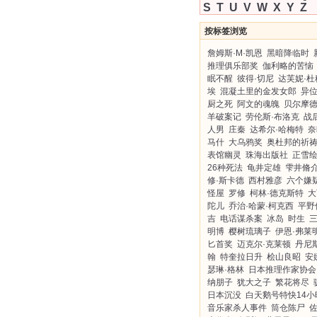
S
T
U
V
W
X
Y
Z
按标签浏览
詹姆斯·M·凯恩
黑暗降临时
推理俱乐部奖
伽利略的苦恼
眠不醒
彼得·切尼
达芙妮·杜
埃
混凝土里的金发女郎
异
厨之死
阿文的魂魄
贝尔摩
羊破案记
劳伦斯·布洛克
战
人男
庄秦
达希尔·哈梅特
奈
马什
大乌鸦奖
奥杜邦的祈
表馆幽灵
珠海出版社
正雪
26种死法
龟井定雄
雫井脩
修·斯卡德
西村雅彦
六个嫌
怪屋
罗修
柯林·德克斯特
大
陀儿
乔治·哈蒙·柯克西
平野
吉
电话谋杀案
冰岛
时生
明博
樱树琉璃子
伊恩·弗莱
匕首奖
迈克尔·克莱顿
丹尼
翰
特奎拉日升
桧山良昭
安
瑟琳·格林
日本推理作家协会
纳朋子
犹大之子
繁花将尽
日本沉没
白天鹅号特快14小
音乐家杀人事件
筒仓陈尸