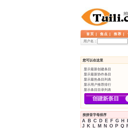
首页
|
焦点
|
推荐
|
用户名：
您可以在这里
显示最新创建条目
显示最新协作条目
显示最热条目列表
显示用户推荐排行
显示条目目录列表
按拼音字母排序
A
B
C
D
E
F
G
H
I
J
K
L
M
N
O
P
Q