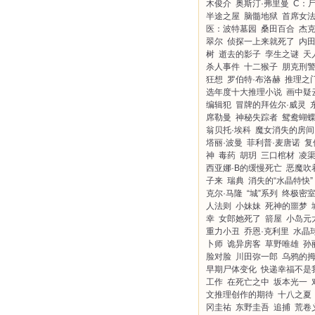
木俊介
奥斯汀·弗里曼
C：
半途之屋
脑髓地狱
首席女
医：波特墓园
桑田百合
杰克
翠尔
侦探一上来就死了
内
树
逝去的影子
孪生之谜
天
杀人事件
十二猴子
朋克刑
狂想
罗伯特·布洛赫
推理之
选年度十大推理小说
画中疑
编辑犯
冒牌的拜佐尔·威灵
席勒曼
神秘失踪者
鸳鸯蝴
翁贝托·埃科
魔女消失的房间
塔丽·波曼
菲利普·麦唐诺
复
神
毒药
胡玥
三口棺材
凌
西亚娜·B的缓慢死亡
恶魔吹
子来
瑞典
消失的“水晶特快”
克尔·马隆
“城”系列
终极密
人法则
小妹妹
死神的噩梦
幸
女郎她死了
箭屋
小岛元
重力小丑
乔恩·克利里
水晶
卜师
诡异房客
草野唯雄
孙
脸对脸
川田弥一郎
乌鸦的
早期尸体变化
快递幸福不是
工作
在死亡之中
坂本光一
文推理创作的期待
十八之夏
冈圭祐
东野圭吾
追捕
荒卷