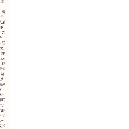
尸体
法
·福
田干
人菊
警的
门票
云
东尼·
蝶派
娜
仇女
渠
露
着笛
迈
室杀
城昌
太
球占
丽萌
拇指
我的
对华
松
义雄