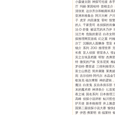
小森健太朗
神探可伦坡
杀
厅
玛丽·莱因哈特
曾根圭介
清张奖
达尔齐尔和帕斯科系
亚洲本格集合
阿川大树
户
子
虎牙
内田康复
零时
恨
的人
千家贵司
名偵探的肖
治·D·舒曼
被诅咒的木乃伊
法兰奇
危险的童话
白衣女
探推理网页游戏
幻之翼
约翰
尔丁
沉睡的人面狮身
雪盲
镜介
系列
ZOO
推理世界
长夜
盲人侦探
密室杀人
怪
宾之古埃及档案
明智
杰弗里
特
微笑的尸体
安东尼奖
梅
罗伯特·费里诺
三得利推理大
富士山禁恋
简井康隆
莱奥妮
宛
吉尔伯特·阿代尔
水晶金
歇洛克·福尔摩斯
神的逻辑，
魔法
白发鬼
反自杀俱乐部
末的魔术师
神津恭介
匕首
夜之城
国名系列
日本推理
高峰
侦探小说评析
鲇川哲
护天使
新本格推理
井上雅
国第二届侦探小说大赛
愉快
梦
伊恩·弗莱明
肯·福莱特