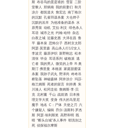
斯
布谷鸟的蛋是谁的
雪盲
二阶
堂黎人
郑炳南
我的前妻们
秋月
凉介
都筑道夫
詹宏志
南丁格尔
的沉默
孔雀羽谋杀案
大仓烨子
沉默的羔羊
为他准备的谋杀
水
原秀策
动机
艾拉·利文
绯色杀人
耳语
城市之光
约翰·哈特
杂志
白夜之城
近藤史惠
大泽在昌
鲁
平
藤本泉
恐怖分子
西村京太郎
阿瑟·莫里森
高山杀人行1/2女人
李波児
藤原伊织
新野刚志
松本
清张
毕业
耳语系列
破格派
逃
亡者
我的男人
微笑的上帝
R·奥
斯汀·弗里曼
本格派
家庭甜蜜谋
杀案
我孙子武丸
野泽尚
咚咚吊
桥坠落
神秘森林
阿井涉介
玛莎·
格兰姆斯
死者的留言
剑持勇
朱
川湊人
松冈圭佑
詹姆斯·李·贝
克
北村薰
千山
战前酒
日本推
理文学大奖
变身
伟大的马里尼
魔手
地名
C：尸体
天使之刃
六
个嫌疑人
编辑
乔尔·汤斯利·罗杰
斯
阿瑟·埃利斯奖
高野和明
既
晴
“断头台城”杀人事件
耶洗别之
死
侦探福尔摩斯