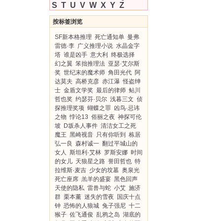
S
T
U
V
W
X
Y
Z
按标签浏览
SF新本格推理
死亡通知单
曼弗
雷德·李
广义推理小说
水晶金字
塔
谁是凶手
意大利
终极选择
幻之翼
笨拙推理法
亚瑟·艾尔斯
奖
世纪末的魔术师
角田光代
阿
达莫夫
高桥克彦
赤江瀑
怪盗绅
士
金盾文学奖
最后的律师
鲇川
哲也奖
约瑟芬·贝尔
浅暮三文
侦
探推理奖项
蝴蝶之罪
凶鸟·忌讳
之物
悖论13
俗丽之夜
神探可伦
坡
D坂杀人事件
清洁女工之死
魔王
黑崎视音
只有你听到
栋居
弘一良
森村诚一
翻过平城山的
女人
斯坦利·艾林
罗斯安娜
时间
的女儿
天狼星之路
誉田哲也
特
拉维斯·麦吉
少女的坟墓
奥泉光
死亡座席
羔羊的盛宴
黑色回声
天使的隐私
雷兽与蛇
小艾
施济
群
栗本薰
迷失的雪夜
国庆十点
钟
恐怖的人狼城
兔子强尼
十二
猴子
佐飞通俊
乱鸦之岛
湖底的