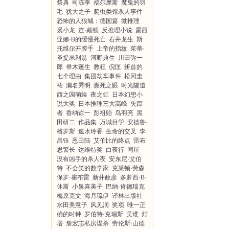
祭典
司冻季
福尔摩斯
魔鬼的羽
毛
犹大之子
爬虫类馆杀人事件
恐怖的人狼城：德国篇
微推理
裘小龙
连·戴顿
反推理小说
露西
亚娜·B的缓慢死亡
石井龙生
斯
托维尔开膛手
上帝的指纹
茱蒂·
圣提米利翁
河野典生
川田弥一
郎
帚木蓬生
教程
倪匡
斩首的
七个理由
集团劫车事件
松冈圭
祐
濑名秀明
濒死之眼
时光隧道
西之园萌绘
夜之虹
日本幻想小
说大奖
日本推理三大高峰
失踪
者
香纳谅一
彭祖贻
鸟羽亮
黑
田研二
作品集
万城目学
安德鲁·
格罗斯
速水玲香
生命的交叉
李
昌钰
恩田陆
艾伯比的终点
雷布
思警长
达维特奖
白夜行
同屋
没有凶手的杀人夜
安东尼·艾伯
特
不会笑的数学家
克莱顿·劳森
保罗·崔布雷
新井政彦
多萝西·B·
休斯
小泉喜美子
巴纳·肯德瑞克
梅原克文
海月琉伊
译林出版社
水田美意子
风见润
奖项
唯一正
确的时钟
罗伯特·克瑞斯
吴谁
灯
塔
詹宏志私房谋杀
劳伦斯·山德