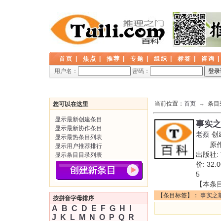
首页
|
焦点
|
推荐
|
专题
|
组织
|
标签
|
咨询
用户名：
密码：
当前位置：
首页
→ 条目
您可以在这里
显示最新创建条目
事实之
显示最新协作条目
老蔡
创
显示最热条目列表
原作名:
显示用户推荐排行
出版社:
显示条目目录列表
价: 3
5
【本条
【条目标签】：
事实之
按拼音字母排序
A
B
C
D
E
F
G
H
I
J
K
L
M
N
O
P
Q
R