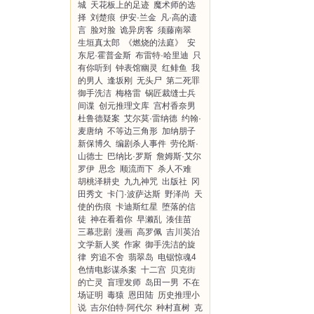
城
天花板上的足迹
魔术师的选
择
刘楚痕
伊安·兰金
凡·高的遗
言
脸对脸
诡异房客
须藤南翠
生垣真太郎
《燃烧的法庭》
安
东尼·霍普金斯
布雷特·哈里迪
只
有你听到
钟表馆幽灵
红鲱鱼
我
的男人
逢坂刚
无头尸
第二死罪
御手洗洁
梅格雷
锅匠裁缝士兵
间谍
创元推理文库
宫村香奈男
杜鲁德疑案
艾尔莫·雷纳德
约翰·
麦唐纳
不等边三角形
加纳朋子
新保博久
编剧杀人事件
劳伦斯·
山德士
巴纳比·罗斯
詹姆斯·艾尔
罗伊
思念
顺流而下
杀人不难
胡桃泽耕史
九九神咒
出版社
冈
田秀文
卡门·波萨达斯
野泽尚
天
使的伤痕
卡迪斯红星
堕落的信
徒
神在看着你
早濑乱
湊佳苗
三幕悲剧
漫画
高罗佩
吉川英治
文学新人奖
作家
御手洗洁的旋
律
穷追不舍
翡翠岛
电锯惊魂4
色情电影谋杀案
十二宫
贝克街
的亡灵
盲理发师
岛田一男
不在
场证明
毒猿
恩田陆
历史推理小
说
吉尔伯特·阿代尔
种村直树
克