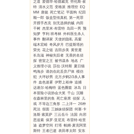
之道
爱德华·哈德威克
劳伦斯·崔
特
清水义范
变格派
推理控
EQ
MM
唐懿
死亡笔记
平面狗
纪田
顺一郎
饭盒型传真机
第一死罪
开膛手杰克
别无选择的贼
内田
干树
杰里米·布雷特
岛田一男
预
知梦
亨利·班考林
外科医生杀人
事件
翻译家
天使的隐私
高窗
端木宏峪
奇风岁月
巴提斯塔的
荣光
花之链
吉田步美
黄世鸢
长岛滋
神秘失踪者
无畏的名侦
探
密室之王
被书谋杀
地名
广
义推理小说
莎拉·沃特斯
夏日猫
鸣海步
请勿在此丢弃尸体
模仿
犯
大坪砂男
北方夕鹤2/3杀人事
件
血色迷雾
伊野上裕伸
追捕
达谢尔·哈梅特
蓝色圈套
冰岛
日
本冒险小说协会大奖
千山
沉睡
在森林里的鱼
死亡座席
侦探
儿
戏
不等边三角形
二上洋一
26种
死法
假面
三姊妹侦探团
何塞·卡
洛斯·索莫萨
三云岳斗
法国
向邪
恶追索
保罗·亚尼克
布雷特·哈里
迪
盗梦空间
灯塔
帕姆·麦克阿里
斯特
王者已逝
表田孝太郎
安东