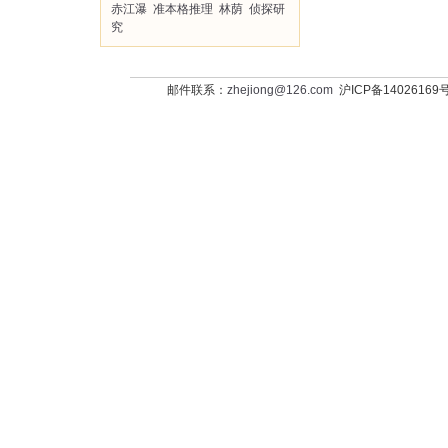
赤江瀑
准本格推理
林荫
侦探研
究
邮件联系：
zhejiong@126.com
沪ICP备14026169