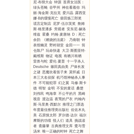
尼·布彻大会
钟源
首席女法医：
绿头苍蝇
谷甲州
神在看着你
玛
丽·海金斯·克拉克
爱川晶
露西亚
娜·B的缓慢死亡
柴田炼三郎奖
谎言定制店
尼罗·伍尔芙奖
詹姆
斯·格里潘多
旁观者
安东尼·赫洛
维兹
霍桑
约翰·麦唐纳
D：死亡
余韵
《燃烧的法庭》
乃南朝
钟
表馆幽灵
野村胡堂
金田一一
筒
仓陈尸
玩命快递
大卫·斯图亚特·
戴维斯
物证
电视
有栖川有栖
雷兽与蛇
爱伦·夏普
十一字杀人
Deutsche
篠田真由美
尸体长发
之谜
恶魔吹着笛子来
莫怀戚
日
本三大名侦探
机巧馆神秘杀人事
件
不可能犯罪
幻之翼
马修·斯卡
德
明智
金明
不安的童话
桑楚
刘伟民
鸣海章
不公平的月
黑崎
视音
渡边温
夜莺的尸衣
约翰内
斯·马里奥·西默尔
推理之门票选
年度最佳推理类出版社
佐佐木丸
美
石原慎太郎
罗尔德·达尔
福尔
摩斯的功绩
怪人们
道具
挑战读
者
斋藤肇
古典推理文库
鹭与雪
汤米
唯一正确的时钟
死亡之舞