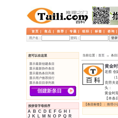
首页
|
焦点
|
推荐
|
专题
|
组织
|
标签
|
咨询
用户名：
密码：
当前位置：
首页
→ 条目
您可以在这里
显示最新创建条目
黄金时
显示最新协作条目
老蔡
创
显示最热条目列表
（1）
显示用户推荐排行
克劳夫
显示条目目录列表
头： 
黄金时
【本条
【条目标签】：
推理小
按拼音字母排序
A
B
C
D
E
F
G
H
I
J
K
L
M
N
O
P
Q
R