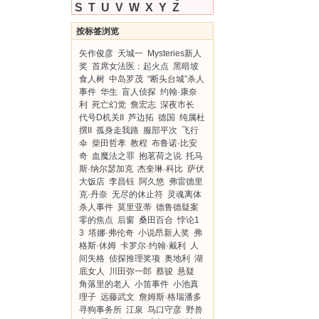
S
T
U
V
W
X
Y
Z
按标签浏览
矢作俊彦
天城一
Mysteries新人
奖
首席女法医：起火点
黑暗坡
食人树
中岛罗茂
“断头台城”杀人
事件
华生
盲人侦探
约翰·康奈
利
死亡幻觉
詹宏志
深夜市长
代号D机关II
芦边拓
德国
纯属杜
撰II
孤身走我路
服部平次
飞行
伞
柴田哲孝
教程
布鲁诺·比安
奇
血魔法之罪
抱茗荷之说
托马
斯·纳尔瑟加克
杰奎琳·科比
萨伏
大饭店
李昌钰
阿久悠
弗雷德里
克·丹奈
无尽的休止符
灵魂离体
杀人事件
莫里亚蒂
德鲁德疑案
零的焦点
后窗
桑田百合
悖论1
3
塔娜·弗伦奇
小说昂新人奖
弗
格斯·休姆
卡罗尔·约翰·戴利
人
间失格
侦探推理奖项
奥地利
湖
底女人
川田弥一郎
蔡骏
悬疑
角落里的老人
小笛事件
小池真
理子
远藤武文
詹姆斯·格瑞潘多
寻狗事务所
江泉
鸟口守彦
野兽