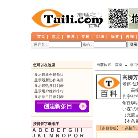
首页
|
焦点
|
推荐
|
专题
|
组织
|
标签
|
咨询
用户名：
密码：
当前位置：
首页
→ 条目
您可以在这里
显示最新创建条目
高柳芳
显示最新协作条目
老蔡
创
显示最热条目列表
高柳芳
显示用户推荐排行
县宇都
显示条目目录列表
馆任职
い森”
（禿鷹
【本条
按拼音字母排序
【条目标签】：
高柳芳
A
B
C
D
E
F
G
H
I
J
K
L
M
N
O
P
Q
R