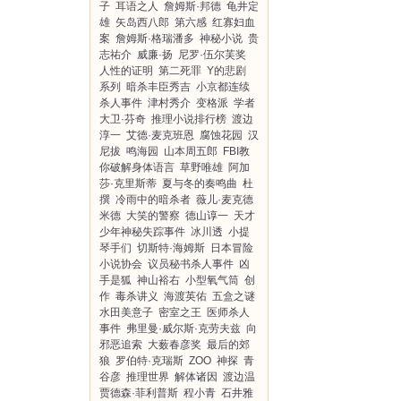
子
耳语之人
詹姆斯·邦德
龟井定
雄
矢岛西八郎
第六感
红寡妇血
案
詹姆斯·格瑞潘多
神秘小说
贵
志祐介
威廉·扬
尼罗·伍尔芙奖
人性的证明
第二死罪
Y的悲剧
系列
暗杀丰臣秀吉
小京都连续
杀人事件
津村秀介
变格派
学者
大卫·芬奇
推理小说排行榜
渡边
淳一
艾德·麦克班恩
腐蚀花园
汉
尼拔
鸣海园
山本周五郎
FBI教
你破解身体语言
草野唯雄
阿加
莎·克里斯蒂
夏与冬的奏鸣曲
杜
撰
冷雨中的暗杀者
薇儿·麦克德
米德
大笑的警察
德山谆一
天才
少年神秘失踪事件
冰川透
小提
琴手们
切斯特·海姆斯
日本冒险
小说协会
议员秘书杀人事件
凶
手是狐
神山裕右
小型氧气筒
创
作
毒杀讲义
海渡英佑
五盒之谜
水田美意子
密室之王
医师杀人
事件
弗里曼·威尔斯·克劳夫兹
向
邪恶追索
大薮春彦奖
最后的郊
狼
罗伯特·克瑞斯
ZOO
神探
青
谷彦
推理世界
解体诸因
渡边温
贾德森·菲利普斯
程小青
石井雅