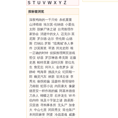
S
T
U
V
W
X
Y
Z
按标签浏览
深夜鸣响的一千只铃
杀机重重
山泽晴雄
埃尔莫·伦纳德
小栗虫
太郎
肢解尸体之谜
台湾推理作
家协会
消逝中的女人
迈克尔·英
尼斯
罗尔德·达尔
劳伦斯·山德
斯
巴纳比·罗斯
“琉璃城”杀人事
件
沙莫斯奖
琴酒
邦光史郎
唯
一正确的时钟
侦探推理网页游戏
哲仪
砂器
罗莎琳德·希克斯
近藤
史惠
帕特里夏·温特沃斯
那位先
生
詹宏志
何许人
金色梦乡
寂
静岭
鸣海章
挑战大众
纪田顺一
郎
幽灵汽车
林荫
笹泽左保
李
秀光
偷拐抢骗
温森特·斯塔瑞特
乃南朝
犯罪小说
内田康夫
像蒙
德里安一样作画的贼
阿基米德借
刀杀人
蝴蝶之罪
石井龙生
W·R·
伯内特
埃及十字架之谜
路易斯·
贝亚德
寻狗事务所
无头尸
加拿
大
中山七里
冈田秀文
筒仓陈尸
本间田麻誉
阿婆
冷战谍魂
威廉·