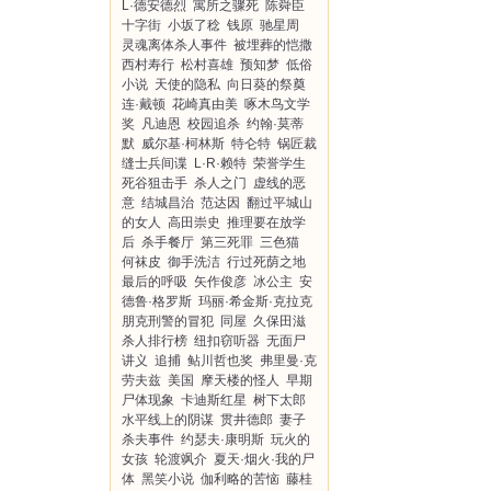
L·德安德烈
寓所之骤死
陈舜臣
十字街
小坂了稔
钱原
驰星周
灵魂离体杀人事件
被埋葬的恺撒
西村寿行
松村喜雄
预知梦
低俗
小说
天使的隐私
向日葵的祭奠
连·戴顿
花崎真由美
啄木鸟文学
奖
凡迪恩
校园追杀
约翰·莫蒂
默
威尔基·柯林斯
特仑特
锅匠裁
缝士兵间谍
L·R·赖特
荣誉学生
死谷狙击手
杀人之门
虚线的恶
意
结城昌治
范达因
翻过平城山
的女人
高田崇史
推理要在放学
后
杀手餐厅
第三死罪
三色猫
何袜皮
御手洗洁
行过死荫之地
最后的呼吸
矢作俊彦
冰公主
安
德鲁·格罗斯
玛丽·希金斯·克拉克
朋克刑警的冒犯
同屋
久保田滋
杀人排行榜
纽扣窃听器
无面尸
讲义
追捕
鲇川哲也奖
弗里曼·克
劳夫兹
美国
摩天楼的怪人
早期
尸体现象
卡迪斯红星
树下太郎
水平线上的阴谋
贯井德郎
妻子
杀夫事件
约瑟夫·康明斯
玩火的
女孩
轮渡飒介
夏天·烟火·我的尸
体
黑笑小说
伽利略的苦恼
藤桂