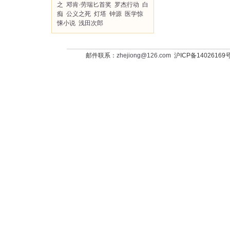
之
邓肯·劳瑞匕首奖
罗杰行动
白
痴
公义之死
灯塔
钟源
医学惊
悚小说
浅田次郎
邮件联系：
zhejiong@126.com
沪ICP备14026169