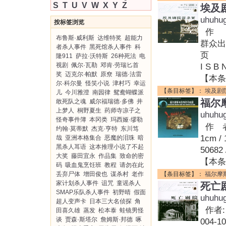
S
T
U
V
W
X
Y
Z
埃及
uhuhu
按标签浏览
作 者
布鲁斯·威利斯
达维特奖
超能力
群众出
者杀人事件
黑死馆杀人事件
科
页 数
隆911
萨拉·沃特斯
26种死法
电
视剧
佩尔·瓦勒
邓肯·劳瑞匕首
I S 
奖
迈克尔·帕默
原尞
瑞德·法雷
【本条
尔·科尔曼
怪笑小说
津村巧
幸运
【条目标签】：
埃及剧
儿
今川雅澄
南园律
鸳鸯蝴蝶派
福尔
敢死队之魂
威尔福瑞德·多佛
井
上梦人
桐野夏生
药师寺凉子之
uhuhu
怪奇事件簿
本冈类
玛西娅·缪勒
作 者
约翰·莫蒂默
杰克·亨特
东川笃
1cm 
哉
亚洲本格集合
恶魔的泪珠
暗
黑杀人耳语
这本推理小说了不起
5068
大奖
藤田宜永
作品集
致命的密
【本条
码
吸血鬼烹饪班
教程
请勿在此
丢弃尸体
增田俊也
谋杀村
老作
【条目标签】：
福尔摩
家计划杀人事件
诅咒
童谣杀人
死亡
SMAP乐队杀人事件
初野晴
假面
uhuhu
超人变声卡
日本三大名侦探
角
作者:
田喜久雄
蒸发
松本泰
蛙镜男怪
谈
贾森·斯塔尔
詹姆斯·邦德
啄
004-1