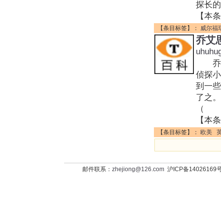
探长的
【本条
【条目标签】：
威尔福
乔艾
uhuhu
乔艾思
侦探
到一些
了之。
（
【本条
【条目标签】：
欧美
邮件联系：
zhejiong@126.com
沪ICP备14026169