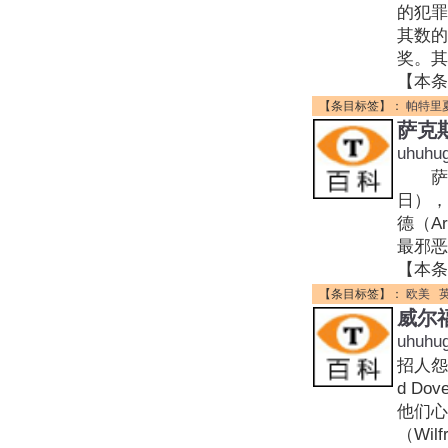
的犯
其数的
奖。其
【本条
【条目标签】：
帕特里
萨克
uhuhu
萨克斯·
日），
德（Ar
最邪恶
【本条
【条目标签】：
欧美
威尔
uhuhu
招人怨的
d D
他们心
（Wi