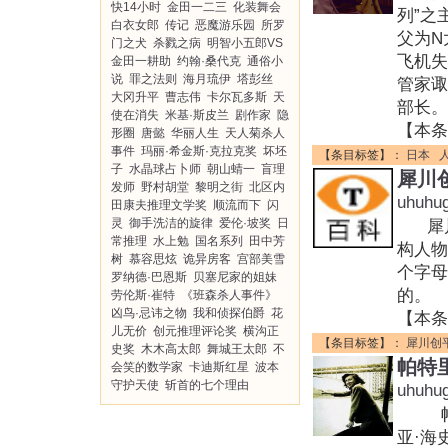
快14小时
金田一二三
化装舞会
列”
白衣女郎
传记
恶魔游乐园
所罗
父为N
门之犬
杀戮之病
明智小五郎VS
飞机失
金田一耕助
约翰·桑代克
通俗小
说
罪之法则
海月琉伊
塔彭丝
管家诹
大冈升平
曹志伟
卡尔瓦多斯
天
部长。
使在消失
米基·斯皮兰
剧作家
隐
【本条
形圈
唐懿
华丽人生
天人菊杀人
事件
玛丽·希金斯·克拉克奖
坏坯
【条目标签】：
日本
子
水晶球占卜师
朝山蜻一
盲理
犀川
发师
野村胡堂
黎明之街
北区内
uhuhu
田康夫推理文学奖
顺流而下
闪
灵
御手洗洁的旋律
爱伦·坡奖
日
犀川
常推理
水上勉
国名系列
田中芳
构人物
树
慕容思炫
诡异房客
宫部美雪
个字母
罗纳德·巴恩斯
贝塞尼家的姐妹
的。 
劳伦斯·崔特
《班森杀人事件》
凶鸟·忌讳之物
我和侦探伯爵
花
【本条
儿无价
创元推理评论奖
横沟正
【条目标签】：
犀川创
史奖
木木高太郎
舞城王太郎
不
帕特
会笑的数学家
卡迪斯红星
波本
守护天使
斩首的七个理由
uhuhu
帕特里
亚·海