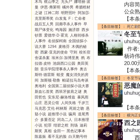
木鸟
梶山季之
无头尸
娜塔丽·波
内容简
曼
伊恩·弗莱明
橘外男
希腊棺材
公众熟
之谜
江神二郎
明野照叶
阿加莎·
【本条
克里斯蒂奖
白发鬼
F：亡命者
战后五人男
回廊亭杀人事件
早
【条目标签】：
死亡剧
期尸体变化
鸣海园
施济群
西乡
冬至
钞票
爱德华·D·霍克
人格转移杀
uhuhu
人事件
名侦探柯南
全国侦探小
说大赛
1294
麦格芬
木偶的秘
作者:
密
西蒙·亚克的使命
守则
校长宿
杨诗伟 
舍谋杀案
埃米尔·加博里奥
鸦
布
20.0
拉德·皮特
池袋西口公园
奥田英
朗
音乐学院理事杀人事件
奥古
【本条
斯特·德雷斯
蜕变
魔女消失的房
【条目标签】：
冬至节
间
加斯顿·勒鲁
帕诺拉马岛奇谈
恶魔
奥地利
全国第二届侦探小说大赛
新血匕首奖
西班牙披肩之谜
奥
uhuhu
田哲也
安东尼·赫洛维兹
暴风雨
作者
山庄
恶灵公馆
人间失格
千岁兰
【本条
马克思·艾伦·柯林斯
死前之吻
悬
疑小说
超推理小说
骗局
道尾秀
【条目标签】：
横沟正
介
多重否定
冈岛二人
日本推理
西之
小说
犯罪
绀碧之棺
刑场
迪莉
uhuhu
斯奖
真相
金田一
黑色记事本
陈嘉振
看不见的脸
白天鹅号特
西之