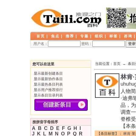
首页
|
焦点
|
推荐
|
专题
|
组织
|
标签
|
咨询
用户名：
密码：
当前位置：
首页
→ 条目
您可以在这里
显示最新创建条目
林肯
显示最新协作条目
uhuhu
显示最热条目列表
显示用户推荐排行
人物简
显示条目目录列表
·迪弗
品，为
调查一
脊椎受
按拼音字母排序
【本条
A
B
C
D
E
F
G
H
I
J
K
L
M
N
O
P
Q
R
【条目标签】：
林肯·莱