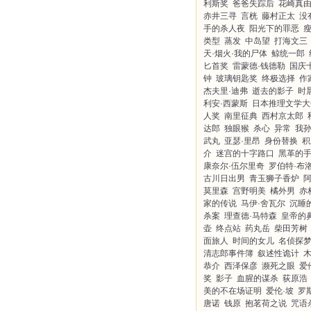
利斯奖
爸爸失踪后
花崎真
赤井三寻
言桄
藤村正太
没
手的杀人夜
阳光下的罪恶
类型
蒸发
中岛望
打海文三
天·烟火·我的尸体
鲸统一郎
匕首奖
雷蒙德·钱德勒
国庆
钟
玻璃钥匙奖
终极选择
作
杰夫里·迪弗
逝去的影子
时
利安·西蒙斯
日本推理文学大
人奖
南里征典
西村京太郎
达郎
独眼猴
杀心
异常
我
武丸
亚瑟·里昂
身份替换
积
介
迷宫的十字路口
黑革的
康奈尔·伍尔里奇
罗伯特·布
古川日出男
青玉狮子香炉
阿
莫里森
宫野明美
橘外男
赤
家的传说
马伊·舍瓦尔
沉睡
杀案
理查德·马特森
皇帝的
壶
终点站
药丸岳
柴田芳树
面旅人
时间的女儿
名侦探
清志郎事件簿
叙述性诡计
恭介
西泽保彦
濒死之眼
爱
奖
影子
血腥的谋杀
荻原浩
美的不在场证明
爱伦·坡
罗
唐诺
钱原
抱茗荷之说
咒语