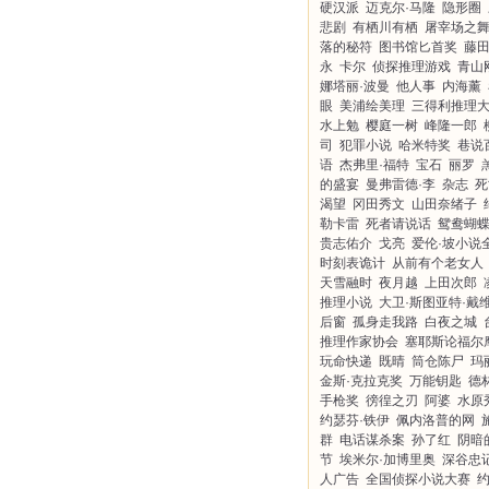
硬汉派
迈克尔·马隆
隐形圈
悲剧
有栖川有栖
屠宰场之
落的秘符
图书馆匕首奖
藤
永
卡尔
侦探推理游戏
青山
娜塔丽·波曼
他人事
内海薰
眼
美浦绘美理
三得利推理
水上勉
樱庭一树
峰隆一郎
司
犯罪小说
哈米特奖
巷说
语
杰弗里·福特
宝石
丽罗
的盛宴
曼弗雷德·李
杂志
死
渴望
冈田秀文
山田奈绪子
勒卡雷
死者请说话
鸳鸯蝴
贵志佑介
戈亮
爱伦·坡小说
时刻表诡计
从前有个老女人
天雪融时
夜月越
上田次郎
推理小说
大卫·斯图亚特·戴
后窗
孤身走我路
白夜之城
推理作家协会
塞耶斯论福尔
玩命快递
既晴
筒仓陈尸
玛
金斯·克拉克奖
万能钥匙
德
手枪奖
徬徨之刃
阿婆
水原
约瑟芬·铁伊
佩内洛普的网
群
电话谋杀案
孙了红
阴暗
节
埃米尔·加博里奥
深谷忠
人广告
全国侦探小说大赛
约