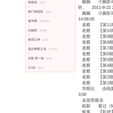
癫癫
小癫影
神器组
(1/2)
听。
2011-8-22 2
推门神器组
(1/0)
癫癫
小癫影
14:08:00
谜书阁
(14/187)
老蔡
【第1
老蔡
【第1
白鼬组
(5/16)
老蔡
【第9
推理之神
(1/1)
老蔡
【第8
老蔡
【第7
福尔摩斯之域
(17/12)
老蔡
【第6
侦探 第一组
(1/0)
老蔡
【第5
老蔡
【第4
221B
(1/0)
老蔡
【第3
老蔡
【第2
老蔡
【第1
华斯比
由电
3:00
金急雨薇龙
刷新
看过《
银隼
【影评