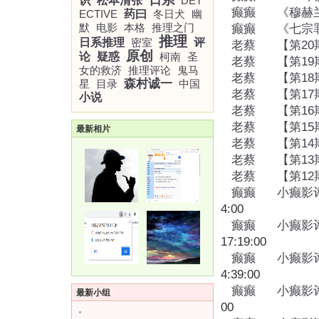
日系
识
松本清张
DET
癫癫
《穆赫
ECTIVE
药曰
冬日犬
幽
默
电影
本格
推理之门
癫癫
《七宗
推理
日系推理
密室
评
老蔡
【第2
原创
论
疑惑
柯南
圣
老蔡
【第1
女的救济
推理评论
鬼马
老蔡
【第1
森村诚一
星
目录
中国
老蔡
【第1
小说
老蔡
【第1
老蔡
【第1
最新相片
老蔡
【第1
老蔡
【第1
老蔡
【第1
癫癫
小癫影
4:00
癫癫
小癫影
17:19:00
癫癫
小癫影
4:39:00
癫癫
小癫影
最新小组
00