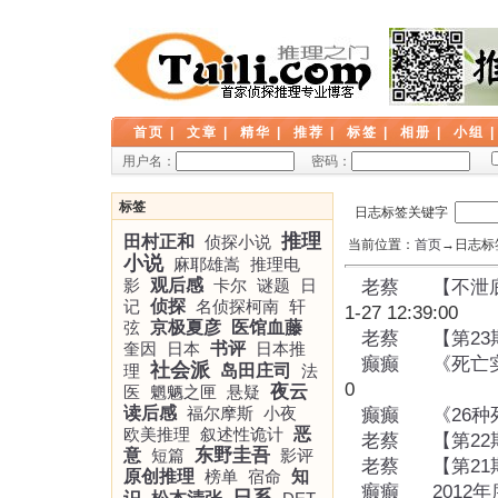
首页
|
文章
|
精华
|
推荐
|
标签
|
相册
|
小组
用户名：
密码：
标签
日志标签关键字
推理
田村正和
侦探小说
当前位置：
首页
→日志标签
小说
麻耶雄嵩
推理电
影
观后感
卡尔
谜题
日
老蔡
【不泄
记
侦探
名侦探柯南
轩
1-27 12:39:00
弦
京极夏彦
医馆血藤
老蔡
【第2
奎因
日本
书评
日本推
癫癫
《死亡
社会派
理
岛田庄司
法
0
夜云
医
魍魉之匣
悬疑
读后感
福尔摩斯
小夜
癫癫
《26
欧美推理
叙述性诡计
恶
老蔡
【第2
东野圭吾
意
短篇
影评
老蔡
【第2
原创推理
榜单
宿命
知
癫癫
2012