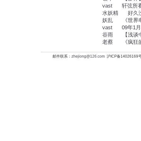
vast
轩弦所
水妖精
好久
妖乱
《世界
vast
09年1
谷雨
【浅谈
老蔡
《疯狂
邮件联系：
zhejiong@126.com
沪ICP备14026169