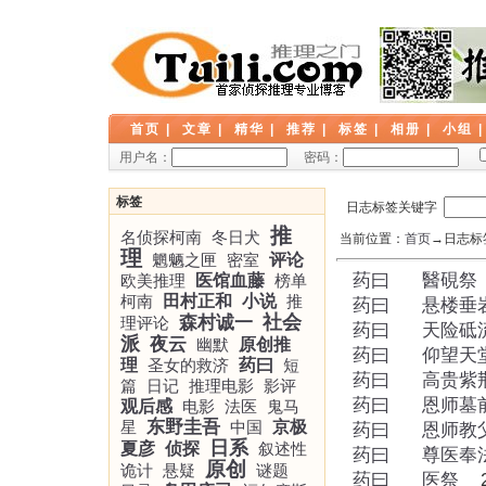
首页
|
文章
|
精华
|
推荐
|
标签
|
相册
|
小组
用户名：
密码：
标签
日志标签关键字
推
名侦探柯南
冬日犬
当前位置：
首页
→日志标签
理
魍魉之匣
密室
评论
药曰
醫硯祭
欧美推理
医馆血藤
榜单
柯南
田村正和
小说
推
药曰
悬楼垂
社会
森村诚一
理评论
药曰
天险砥
派
夜云
幽默
原创推
药曰
仰望天
理
圣女的救济
药曰
短
药曰
高贵紫
篇
日记
推理电影
影评
药曰
恩师墓
观后感
电影
法医
鬼马
东野圭吾
星
中国
京极
药曰
恩师教
日系
夏彦
侦探
叙述性
药曰
尊医奉
原创
诡计
悬疑
谜题
药曰
医祭
20