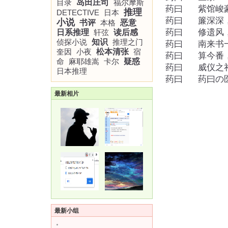
目录
岛田庄司
福尔摩斯
药曰
紫馆峻豪
推理
DETECTIVE
日本
药曰
簾深深
小说
书评
本格
恶意
药曰
修遗风，
日系推理
轩弦
读后感
侦探小说
知识
推理之门
药曰
南来书
奎因
小夜
松本清张
宿
药曰
算今番
命
麻耶雄嵩
卡尔
疑惑
药曰
威仪之
日本推理
药曰
药曰の
最新相片
最新小组