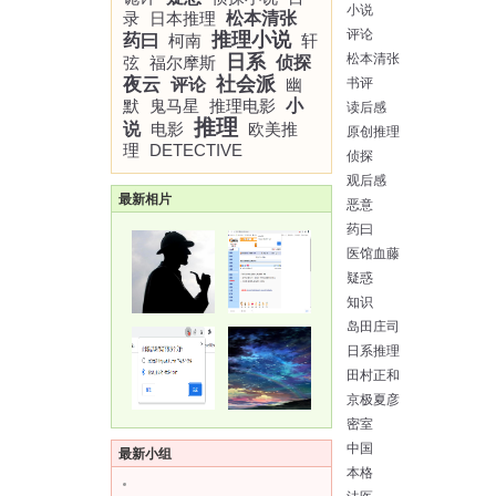
小说
录
日本推理
松本清张
评论
推理小说
药曰
柯南
轩
日系
松本清张
弦
福尔摩斯
侦探
社会派
夜云
评论
幽
书评
默
鬼马星
推理电影
小
读后感
推理
说
电影
欧美推
原创推理
理
DETECTIVE
侦探
观后感
最新相片
恶意
药曰
医馆血藤
疑惑
知识
岛田庄司
日系推理
田村正和
京极夏彦
密室
中国
最新小组
本格