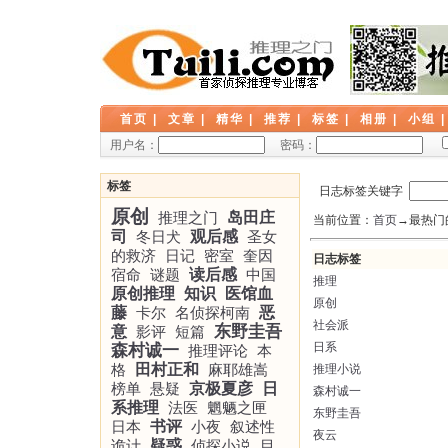
首页
|
文章
|
精华
|
推荐
|
标签
|
相册
|
小组
用户名：
密码：
标签
日志标签关键字
原创
推理之门
岛田庄
当前位置：
首页
→最热门
司
冬日犬
观后感
圣女
的救济
日记
密室
奎因
日志标签
宿命
谜题
读后感
中国
推理
原创推理
知识
医馆血
原创
藤
卡尔
名侦探柯南
恶
社会派
东野圭吾
意
影评
短篇
日系
森村诚一
推理评论
本
格
田村正和
麻耶雄嵩
推理小说
榜单
悬疑
京极夏彦
日
森村诚一
系推理
法医
魍魉之匣
东野圭吾
日本
书评
小夜
叙述性
夜云
诡计
疑惑
侦探小说
目