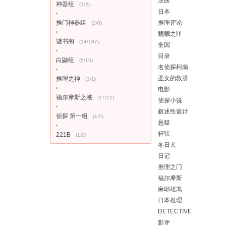
法医
神器组
(1/2)
日本
推门神器组
推理评论
(1/0)
魍魉之匣
谜书阁
(14/187)
奎因
目录
白鼬组
(5/16)
名侦探柯南
圣女的救济
推理之神
(1/1)
电影
福尔摩斯之域
(17/12)
侦探小说
叙述性诡计
侦探 第一组
(1/0)
悬疑
轩弦
221B
(1/0)
冬日犬
日记
推理之门
福尔摩斯
麻耶雄嵩
日本推理
DETECTIVE
影评