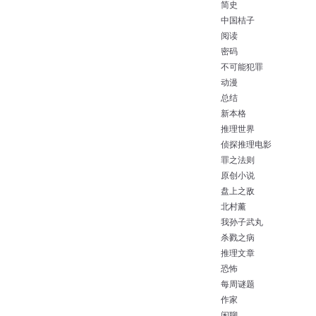
简史
中国桔子
阅读
密码
不可能犯罪
动漫
总结
新本格
推理世界
侦探推理电影
罪之法则
原创小说
盘上之敌
北村薰
我孙子武丸
杀戮之病
推理文章
恐怖
每周谜题
作家
闲聊