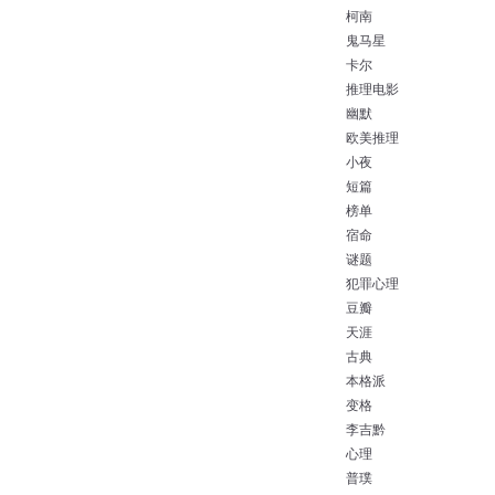
柯南
鬼马星
卡尔
推理电影
幽默
欧美推理
小夜
短篇
榜单
宿命
谜题
犯罪心理
豆瓣
天涯
古典
本格派
变格
李吉黔
心理
普璞