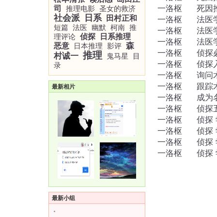
一洛枢
死因
司
推理电影
圣女的救济
社会派
日系
田村正和
一洛枢
法医
短篇
法医
幽默
柯南
推
一洛枢
法医
理评论
侦探
日系推理
一洛枢
法医
森
恶意
日本推理
影评
一洛枢
侦探
推理
村诚一
鬼马星
目
一洛枢
侦探
录
一洛枢
询问
一洛枢
跟踪
最新相片
一洛枢
成为
一洛枢
侦探
一洛枢
侦探 
一洛枢
侦探 
一洛枢
侦探 
一洛枢
侦探 
最新小组