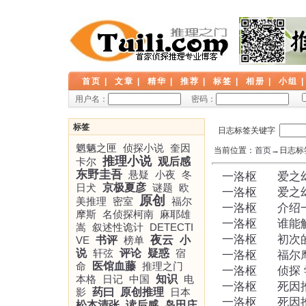
首页
|
文章
|
精华
|
推荐
|
标签
|
相册
|
小组
用户名：
密码：
标签
日志标签关键字
魍魉之匣
侦探小说
奎因
当前位置：
首页
→日志标签
推理小说
卡尔
观后感
东野圭吾
悬疑
小夜
冬
一洛枢
爱之
日犬
京极夏彦
谜题
欧
一洛枢
爱之
原创
美推理
密室
福尔
一洛枢
介绍
摩斯
名侦探柯南
麻耶雄
一洛枢
谁能
嵩
叙述性诡计
DETECTI
一洛枢
初次
夜云
VE
书评
榜单
小
说
轩弦
评论
疑惑
宿
一洛枢
福尔
命
医馆血藤
推理之门
一洛枢
侦探 
本格
日记
中国
知识
电
一洛枢
死因
影
药曰
原创推理
日本
一洛枢
死因
松本清张
读后感
岛田庄