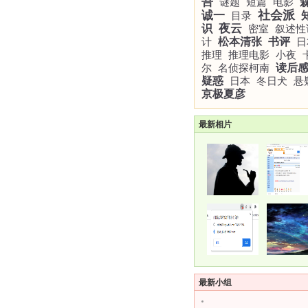
吾
谜题
短篇
电影
社会派
诚一
目录
夜云
识
密室
叙述性
计
松本清张
书评
日
推理
推理电影
小夜
尔
名侦探柯南
读后
疑惑
日本
冬日犬
悬
京极夏彦
最新相片
最新小组