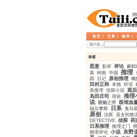
首页
|
文章
|
精华
|
用户名：
标签
恶意
影评
评论
麻耶
推理
嵩
柯南
中国
因
日记
原创推理
幽
田村正和
本格
轩弦
美推理
侦探小说
观后
推理
岛田庄司
宿命
说
魍魉之匣
医馆血
日系
福尔摩斯
鬼马
原创
法医
圣女的救
DETECTIVE
侦探
药
日系推理
推理之门
东野
推理评论
小说