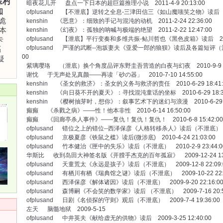
森村
暗夜花儿开
盘点一下日本的超巨篇推理小说
2011-4-9 20:13:00
知
ofplusand
【不泄底】逆转之全息-三津田信三《如山魔嗤笑之物》读后
2
诡
kenshin
《恶意》：细致的手记与混沌的动机
2011-2-24 22:36:00
本
kenshin
《幻夜》：孤独的呐喊与极端的绝望
2011-2-22 12:47:00
卡
ofplusand
【泄底】平行变奏和多维共振-鲇川哲也《黑色皮箱》读后
20
ofplusand
严谨的武断--泡坂妻夫《亚爱一郎的狼狈》读后及各篇短评（
感
00
疑
紫璃璎珞
（泄底）换个角度品评东野圭吾营造的白夜与幻夜
2010-9-9 
谢忱
于无声处见真颜——再读「砂の器」
2010-7-10 14:55:00
kenshin
《圣女的救济》：圣女的义务与救济的责任
2010-6-29 18:41
kenshin
《向日葵不开的夏天》：寻找混沌童话的坐标
2010-6-29 18:3
kenshin
《樱树抽芽时，想你》：叙事艺术下的迷幻与浪漫
2010-6-29 
癫癫
《杀戮之病》——性！他本非性
2010-6-14 16:50:00
癫癫
《回廊亭杀人事件》——复仇！复仇！复仇！
2010-6-8 15:42:00
ofplusand
错位之上的错位--西泽保彦《人格转移杀人》读后（不泄底）
ofplusand
京极夏彦《铁鼠之槛》读后(微涉底)
2010-4-24 21:03:00
ofplusand
竹本健治《匣中的失乐》读后（不泄底）
2010-2-9 23:44:0
华斯比
收到岛田大神签名版《开膛手杰克的百年孤寂》
2009-12-24 13
ofplusand
天童荒太《永远是孩子》读后（不泄底）
2009-12-8 22:09:
ofplusand
有栖川有栖《瑞典馆之谜》读后（不泄底）
2009-10-22 22:
ofplusand
西泽保彦《解体诸因》读后（不泄底）
2009-9-20 22:16:0
ofplusand
森博嗣《不会笑的数学家》读后 （不泄底）
2009-7-16 20:
ofplusand
日剧《名侦探的守则》观后（不泄底）
2009-7-4 19:36:00
左天
脑髓地狱
2009-5-15
ofplusand
中井英夫《献给虚无的供物》读后
2009-3-25 12:40:00