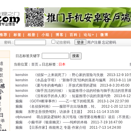
推荐
|
标签
|
相册
|
小组
|
博客
|
百科
|
论坛
> |
微博
密码：
记住密码
用户注册
忘记密码
日志标签关键字
雄
当前位置：
首页
→日志标签 :
日本
奎
默
kenshin
《侦探一上来就死了》：野心家的冒险与失败
2013-12-9 10:5
欧
kenshin
《水晶金字塔》：“新御手洗”结构的落差与偏离
2013-8-11 18
kenshin
《夏与冬的奏鸣曲》：开放式推理的逻辑
2013-8-3 20:45:00
感
kenshin
《御手洗洁的问候》：短篇推理小说的经验与御手洗洁的世界
小
kenshin
《没有凶手的杀人夜》：短篇推理小说的浪漫均势
2013-6-12 
藤
癫癫
《GOTH断掌事件》——乙一笔下的暗黑系
2013-1-24 22:37:00
星
癫癫
《名侦探柯南》——服部平次出场集数，转。
2012-1-20 12:12:
济
癫癫
东野圭吾强势驾到，访谈录【主题】
2011-11-14 3:15:00
曰
ofplusand
萌点驯染逻辑时-东川笃哉《推理要在晚餐后》读后（不泄底
榜单
癫癫
小癫书评《银座幽灵》——纯粹的本格
2011-7-19 16:47:00
圭
癫癫
【日系作家】殊能将之 专题·作家介绍
2011-7-13 14:24:00