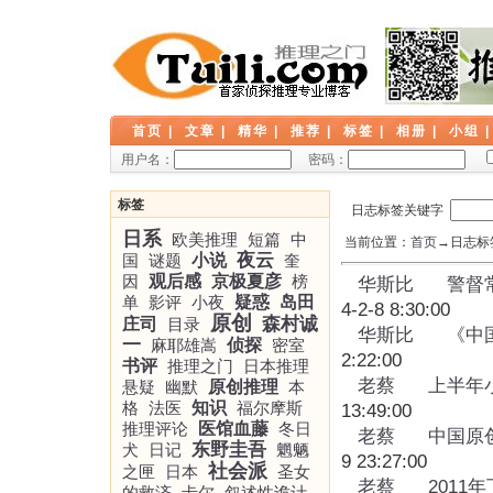
首页
|
文章
|
精华
|
推荐
|
标签
|
相册
|
小组
用户名：
密码：
标签
日志标签关键字
日系
欧美推理
短篇
中
当前位置：
首页
→日志标签
夜云
国
谜题
小说
奎
因
观后感
京极夏彦
榜
华斯比
警督
单
影评
小夜
疑惑
岛田
4-2-8 8:30:00
原创
森村诚
庄司
目录
华斯比
《中国
一
麻耶雄嵩
侦探
密室
2:22:00
书评
推理之门
日本推理
老蔡
上半年
悬疑
幽默
原创推理
本
格
法医
知识
福尔摩斯
13:49:00
推理评论
医馆血藤
冬日
老蔡
中国原
东野圭吾
犬
日记
魍魉
9 23:27:00
社会派
之匣
日本
圣女
老蔡
2011
的救济
卡尔
叙述性诡计