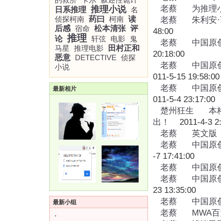
老蔡
为推理
推理小说
日系推理
名
侦探柯南
药曰
柯南
读
老蔡
朱利安
后感
宿命
松本清张
评
48:00
推理
论
轩弦
电影
鬼
老蔡
中国原
马星
推理电影
田村正和
20:18:00
恶意
DETECTIVE
侦探
老蔡
中国原
小说
011-5-15 19:58:00
老蔡
中国原
最新相片
011-5-4 23:17:00
楚州狂生
本
出！
2011-4-3 2:
老蔡
英文版
老蔡
中国原
-7 17:41:00
老蔡
中国原
老蔡
中国原
23 13:35:00
老蔡
中国原
最新小组
老蔡
MWA