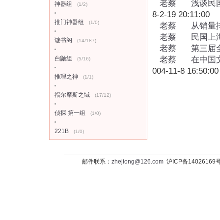
老蔡
浅谈民
神器组
(1/2)
8-2-19 20:11:00
推门神器组
(1/0)
老蔡
从销量
老蔡
民国上
谜书阁
(14/187)
老蔡
第三届
白鼬组
老蔡
在中国
(5/16)
004-11-8 16:50:00
推理之神
(1/1)
福尔摩斯之域
(17/12)
侦探 第一组
(1/0)
221B
(1/0)
邮件联系：
zhejiong@126.com
沪ICP备14026169