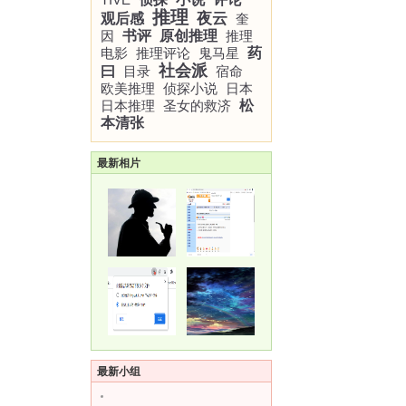
推理
夜云
观后感
奎
因
书评
原创推理
推理
电影
推理评论
鬼马星
药
社会派
曰
目录
宿命
欧美推理
侦探小说
日本
日本推理
圣女的救济
松
本清张
最新相片
最新小组