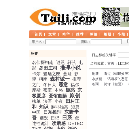
首页
|
文章
|
精华
|
推荐
|
标签
|
相册
|
小组
用户名：
密码：
标签
日志标签关键字
名侦探柯南
谜题
轩弦
电
当前位置：
首页
→日志标签
推理小说
影
岛田庄司
卡尔
魍魉之匣
悬疑
影
刷新
看过《蝴蝶效应
森村诚一
评
柯南
推理
水妖精
话语权的恶意
之门
冬日犬
恶意
福尔
谷雨
简评《假面》
20
摩斯
密室
本格
疑惑
京
原创
极夏彦
医馆血藤
榜单
法医
小夜
田村正
和
知识
麻耶雄嵩
短篇
东野圭
中国
日系推理
日系
吾
幽默
日记
叙
述性诡计
读后感
DETEC
TIVE
侦探
小说
评论