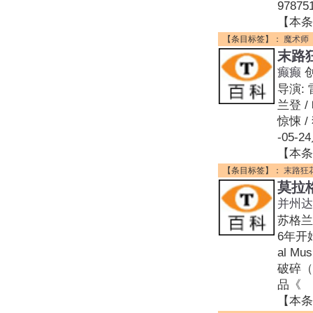
978
【本条
【条目标签】：
魔术师
末路
癫癫
导演:
兰登 /
惊悚 /
-05-
【本条
【条目标签】：
末路狂
莫拉
并州达
苏格兰女
6年开
al 
破碎（H
品《
【本条