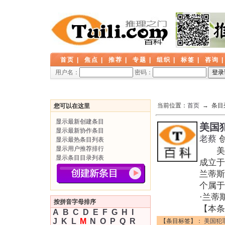
首页
|
焦点
|
推荐
|
专题
|
组织
|
标签
|
咨询
用户名：
密码：
当前位置：
首页
→ 条目
您可以在这里
显示最新创建条目
美国
显示最新协作条目
老蔡
显示最热条目列表
显示用户推荐排行
美国犯罪
显示条目目录列表
成立于
兰蒂斯
个属于
·兰蒂
按拼音字母排序
【本条
A
B
C
D
E
F
G
H
I
J
K
L
M
N
O
P
Q
R
【条目标签】：
美国犯