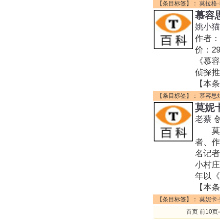
【条目标签】：
莫拉格
慕容
姚小猫
作者：
价：29
《慕容
侦探推
【本条
【条目标签】：
慕容思
莫妮
老蔡
莫妮卡
者、作
名记者
小村庄
年以《
【本条
【条目标签】：
莫妮卡
首页 前10页