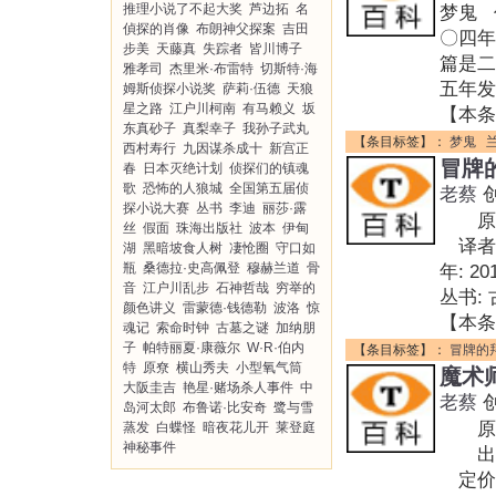
推理小说了不起大奖
芦边拓
名
梦鬼 
偵探的肖像
布朗神父探案
吉田
〇四
步美
天藤真
失踪者
皆川博子
篇是二
雅孝司
杰里米·布雷特
切斯特·海
五年发
姆斯侦探小说奖
萨莉·伍德
天狼
星之路
江户川柯南
有马赖义
坂
【本条
东真砂子
真梨幸子
我孙子武丸
【条目标签】：
梦鬼
西村寿行
九因谋杀成十
新宫正
冒牌
春
日本灭绝计划
侦探们的镇魂
歌
恐怖的人狼城
全国第五届侦
老蔡
探小说大赛
丛书
李迪
丽莎·露
原作名:
丝
假面
珠海出版社
波本
伊甸
译者
湖
黑暗坡食人树
凄怆圈
守口如
瓶
桑德拉·史高佩登
穆赫兰道
骨
年: 
音
江户川乱步
石神哲哉
穷举的
丛书: 
颜色讲义
雷蒙德·钱德勒
波洛
惊
【本条
魂记
索命时钟
古墓之谜
加纳朋
子
帕特丽夏·康薇尔
W·R·伯内
【条目标签】：
冒牌的
特
原尞
横山秀夫
小型氧气筒
魔术
大阪圭吉
艳星·赌场杀人事件
中
老蔡
岛河太郎
布鲁诺·比安奇
鹭与雪
原作名
蒸发
白蝶怪
暗夜花儿开
莱登庭
神秘事件
出版社
定价: