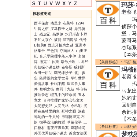
S
T
U
V
W
X
Y
Z
玛莎
老蔡
按标签浏览
玛莎·
西泽保彦
杰里米·布莱特
1294
侦探
绀碧之棺
罗马帽子之谜
异邦骑
堡，马
士
残虐记
高罗佩
水晶球占卜师
不知火京介
彼特·温西爵爷
代号
蒙哥
D机关II
西班牙披肩之谜
亚洲本
杰瑞系
格集合
三色猫
夺面旅人
山田正
【本条
纪
音乐学院理事杀人事件
斋藤
澪
德克兰·休斯
暗号推理
世界经
【条目标签】：
玛莎·
典侦探小说金榜
布鲁斯·威利斯
玛格
金田一耕助
鹰见绯沙子
北川步
老蔡
实
陈舜臣的文学世界
平行世界·
玛格丽
爱情故事
长眠不醒
医师杀人事
件
黎明之街
鹰羽十九哉
特仑特
马龙出
推理杂志
瞳孔中的暗杀者
五木
她的丈
宽之
台湾推理作家协会征文奖
回到
太朗想史郎
人间失格
今邑彩
沉
睡在森林里的鱼
死神之眼
深夜
余部推
鸣响的一千只铃
弗瑞德里克·布
【本条
朗
御手洗洁的舞蹈
草薙俊平
三
【条目标签】：
玛格丽
口棺材
雨夜庄谋杀案
麻耶雄嵩
梦枕
外国优秀侦探小说选
首席女法医