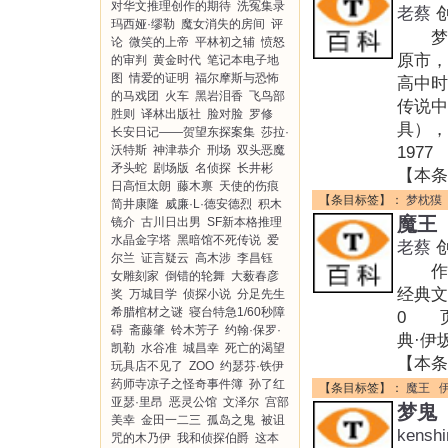
对华文推理创作的期待
洗冤集录
老蔡
玛西娅·缪勒
魔女消失的房间
评
梦枕貘
论
微笑的上帝
平林初之辅
愤怒
原市
的审判
黄金时代
笔记本电子地
图
情爱的证明
福尔摩斯与恐怖
高中时
的马戏团
火车
黑岩泪香
飞鸟部
传说中
胜则
译林出版社
脸对脸
罗修
具）
长安日记——贺望东探案集
莎拉·
沃特斯
神津恭介
刑场
双头恶魔
1977
矛头蛇
剧场版
名侦探
长井彬
【本条
日高恒太朗
藤木禀
天使的伤痕
【条目标签】：
梦枕獏
简井康隆
威廉·L·德安德烈
积木
魔王
镜介
古川日出男
SF新本格推理
水晶金字塔
黑暗馆不死传说
爱
老蔡
尔兰
证言疑云
高木涉
李昌钰
作者
女雕刻家
倒错的轮舞
大薮春彦
经典文
奖
万城目学
侦探小说
分足先生
希腊棺材之谜
寝台特急1/60秒障
0 页
碍
斋藤肇
铃木芳子
约翰·保罗·
典·伊坂
凯勒
水谷准
城昌幸
死亡的渴望
【本条
玩具店不见了
ZOO
约瑟芬·铁伊
药师寺凉子之怪奇事件簿
孙了红
【条目标签】：
魔王
亚瑟·里昂
恶灵公馆
文泽尔
宫部
梦鬼
美幸
金田一二三
孤岛之鬼
被诅
kenshi
咒的木乃伊
我和侦探伯爵
这本