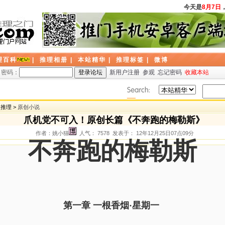
今天是
8月7日
，
理百科
|
推理相册
|
本站精华
|
推理标签
|
微博
密码：
新用户注册
参观
忘记密码
收藏本站
创推理 >
原创小说
爪机党不可入！原创长篇《不奔跑的梅勒斯》
作者：姚小猫
人气： 7578 发表于： 12年12月25日07点09分
不奔跑的梅勒斯
第一章 一根香烟·星期一