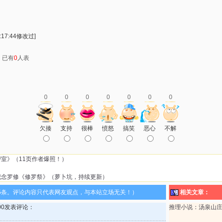
:17:44修改过]
：已有
0
人表
0
0
0
0
0
0
0
欠揍
支持
很棒
愤怒
搞笑
恶心
不解
室》（11页作者爆照！）
纪念罗修《修罗祭》（萝卜坑，持续更新）
5条。评论内容只代表网友观点，与本站立场无关！）
相关文章：
8:00发表评论：
推理小说：汤泉山