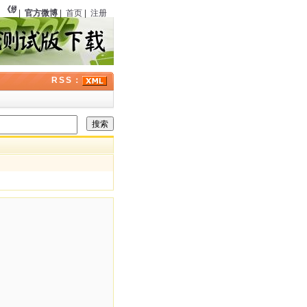
《绣像小说》
（中国）第六期刊载《银光马案》
123
周年；曾在经典福尔摩斯剧集中
|
官方微博
|
首页
|
注册
RSS：