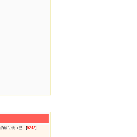
庄的辅助线（已…
[
9248
]