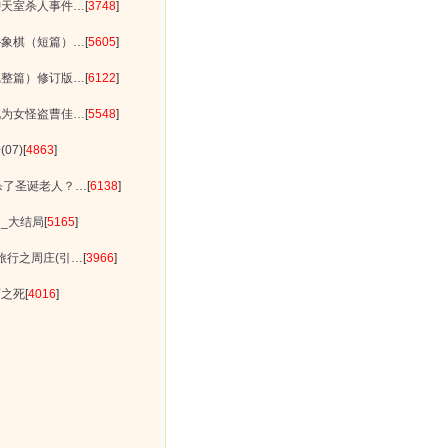
聊天室杀人事件…
[
3748
]
—象棋（短篇）…
[
5605
]
完整篇）修订版…
[
6122
]
此为女怪盗曹佳…
[
5548
]
07)
[
4863
]
杀了圣诞老人？…
[
6138
]
_大结局
[
5165
]
旅行之周庄(引…
[
3966
]
师之死
[
4016
]