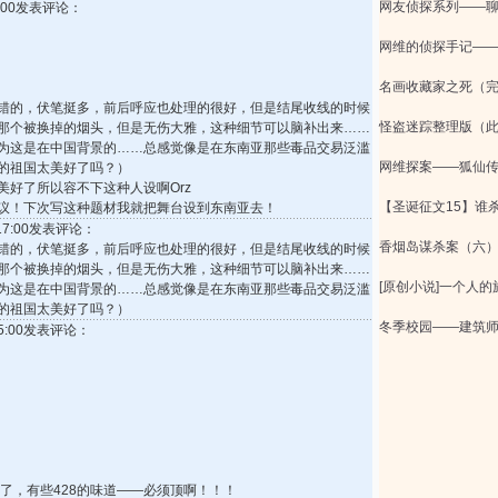
网友侦探系列——
25:00发表评论：
网维的侦探手记—
名画收藏家之死（
错的，伏笔挺多，前后呼应也处理的很好，但是结尾收线的时候
怪盗迷踪整理版（
那个被换掉的烟头，但是无伤大雅，这种细节可以脑补出来……
为这是在中国背景的……总感觉像是在东南亚那些毒品交易泛滥
网维探案——狐仙传(
的祖国太美好了吗？）
好了所以容不下这种人设啊Orz
【圣诞征文15】谁
议！下次写这种题材我就把舞台设到东南亚去！
5:17:00发表评论：
香烟岛谋杀案（六）
错的，伏笔挺多，前后呼应也处理的很好，但是结尾收线的时候
那个被换掉的烟头，但是无伤大雅，这种细节可以脑补出来……
[原创小说]一个人的
为这是在中国背景的……总感觉像是在东南亚那些毒品交易泛滥
的祖国太美好了吗？）
冬季校园——建筑
:35:00发表评论：
了，有些428的味道——必须顶啊！！！