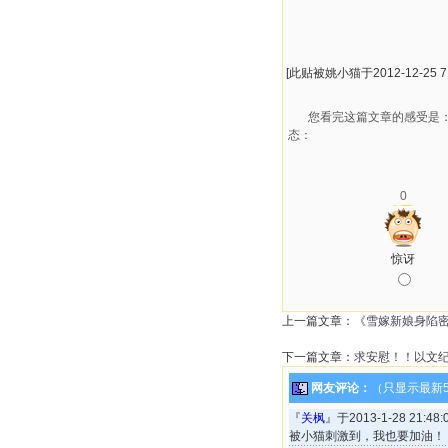
[此贴被姚小猫于2012-12-25 7
您看完这篇文章的感受是
态：
0
惊讶
上一篇文章：
《雪嫁新娘身陷密
下一篇文章：
求安慰！！以文
网友评论：
（只显示最新
『
关枫
』于2013-1-28 21:4
被小猫刺激到，我也要加油！