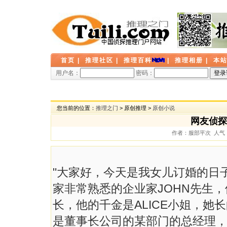
首页
|
推理社区
|
推理百科
|
推理相册
|
本
用户名：
密码：
您当前的位置：
推理之门
> 原创推理 >
原创小说
网友侦探
作者：服部平次 人气： 3
"大家好，今天是我女儿订婚的日
家非常熟悉的企业家JOHN先生
长，他的千金是ALICE小姐，
是董事长公司的某部门的总经理，