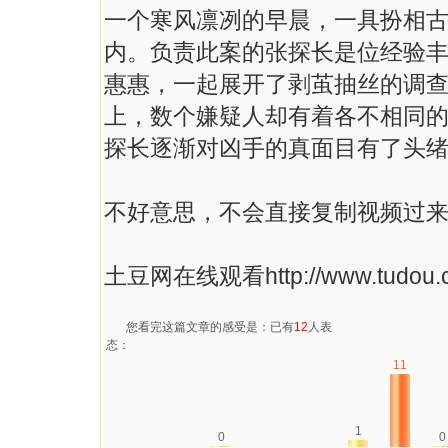
一个寒风凛冽的早晨，一具扮相
内。负责此案的张探长是位经验
惠惠，一起展开了剥茧抽丝的调
上，数个嫌疑人却有着各不相同
探长逐渐对凶手的真面目有了头绪，然
不好意思，不会直接复制视频过
土豆网在线观看http://www.tudou.co
您看完这篇文章的感受是：已有
12
人表
态：
11
1
0
0