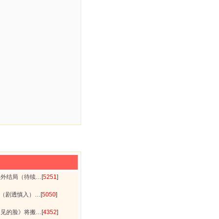
意外结局（待续…
[
5251
]
片（剧透慎入）…
[
5050
]
不见的脸》将搬…
[
4352
]