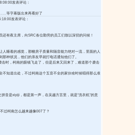
 18:08:00发表评论：
……等字幕版出来再看好了
16:18:00发表评论：
员还有夜主席，向SRC各位勤劳的员工们致以深切的问候！
让人睡着的感觉，那幢房子质量和隔音能力绝对一流，里面的人
则那种状况，他们的亲友早就打电话通知他们了。
被袭击时，柯南的眼镜飞走了，但是后来又回来了，难道那个袭击
全不知道出处，不过柯南这个五音不全的家伙啥时候唱得那么准
拼音是xiyiji，都是第一声，在吴越方言里，就是“洗衣机”的意
不过柯南怎么越来越像007了？