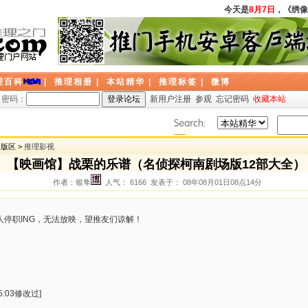
今天是
8月7日
，
《绣像
理百科
|
推理相册
|
本站精华
|
推理标签
|
微博
密码：
新用户注册
参观
忘记密码
收藏本站
题版区 >
推理影视
【映画馆】战栗的乐谱（名侦探柯南剧场版12部大全）
作者：银隼
人气： 6166 发表于： 08年08月01日08点14分
停职ING，无法放映，望推友们谅解！
5:03修改过]