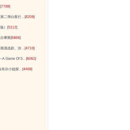
夜
[
7788
]
吾第二弹白夜行…
[
8209
]
日版）
[
5112
]
福尔摩斯
[
6866
]
卫视谍战剧、涉…
[
4710
]
 Game Of S…
[
6062
]
马布尔小姐探…
[
4468
]