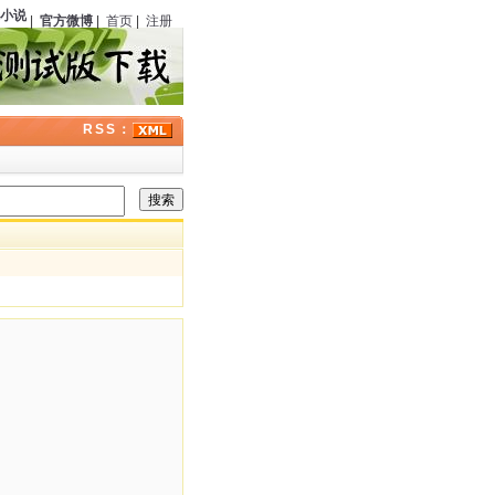
小说》
（中国）第六期刊载《银光马案》
123
周年；曾在经典福尔摩斯剧集中饰演华
|
官方微博
|
首页
|
注册
RSS：