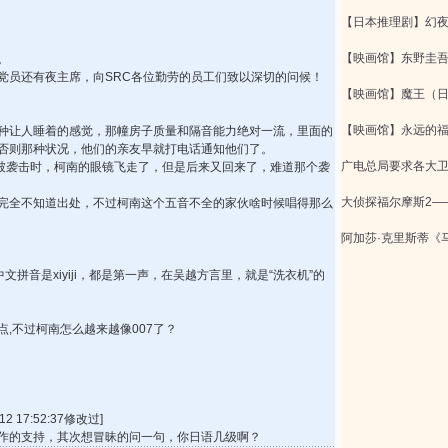
【日本推理剧】幻
【映画馆】东野圭
。
党员还有夜主席，向SRC各位勤劳的员工们致以深切的问候！
【映画馆】魔王（
【映画馆】永远的
种让人睡着的感觉，那幢房子质量和隔音能力绝对一流，里面的
否则那种状况，他们的亲友早就打电话通知他们了。
广电总局要求各大
角被袭击时，柯南的眼镜飞走了，但是后来又回来了，难道那个袭
大侦探福尔摩斯2——A
完全不知道出处，不过柯南这个五音不全的家伙啥时候唱得那么
阿加莎·克里斯蒂《
文拼音是xiyiji，都是第一声，在吴越方言里，就是“洗衣机”的
,不过柯南怎么越来越像007了？
12 17:52:37修改过]
作的支持，其次想冒昧的问一句，你日语几级啊？