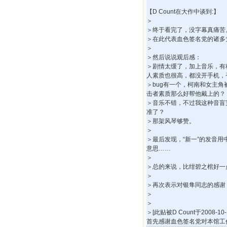
【D Count在大作中谈到:】
＞
＞终于看完了，没字幕真痛苦
＞在此代表血色签名党的诸多
＞
＞然后说说观后感：
＞剧情太缓了，加上音乐，有
人素质也很高，都没开手机，
＞bug有一个，柯南和女主
击者素质那么好帮他戴上的？
＞音乐不错，不过我这种音盲
准了？
＞那架风琴够赞。
＞
＞最后发现，“新一”的发音用中
意思……
＞
＞总的来说，比绀碧之棺好一点
＞
＞再次表示对银隼同志的感谢
＞
＞
＞[此贴被D Count于2008-10-
首先感谢血色签名党对本馆工