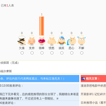
：已有
1
人表
1
0
0
0
0
0
0
欠揍
支持
很棒
愤怒
搞笑
恶心
不解
妹侦探团（完成）
的福尔摩斯
5条。评论内容只代表网友观点，与本站立场无关！）
相关文章：
 23:13:00发表评论：
漫游异想电影中的
我已下完并看完，总的感觉推理的部分太弱了，我都猜出来谁是
芹菜影评1 记忆碎
南越来越像动漫了。不过还没有上一部能扯。:e
日本推理小说《看
3:00发表评论：