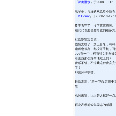
『
深度潜水
』于2008-10-12
没字幕，再好的戏也看不懂啊
『
D Count
』于2008-10-12 
终于看完了，没字幕真痛苦。
在此代表血色签名党的诸多党
然后说说观后感：
剧情太缓了，加上音乐，有种
素质也很高，都没开手机，否
bug有一个，柯南和女主角
者素质那么好帮他戴上的？
音乐不错，不过我这种音盲完
了？
那架风琴够赞。
最后发现，“新一”的发音用中文
思……
总的来说，比绀碧之棺好一点,
再次表示对银隼同志的感谢