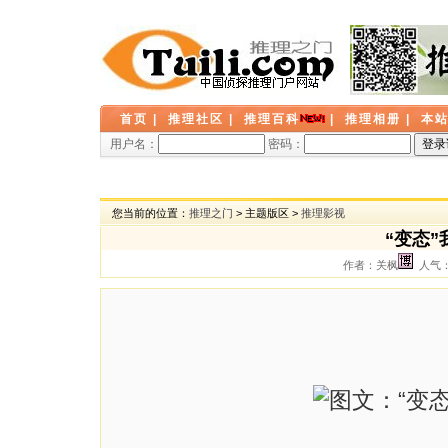
首页
|
推理社区
|
推理百科
|
推理相册
|
本
用户名：
密码：
您当前的位置：
推理之门
> 主题版区 >
推理影视
“变态
作者：关枫
人气： 