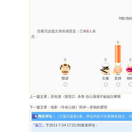
http://
您看完这篇文章的感受是：已有
8
人表
态：
6
0
0
0
惊讶
欠揍
支持
很
上一篇文章：
苏有朋《密室2》杀青 信心满满不输福尔摩斯
下一篇文章：
电影《夺命心跳》简评—变相的爱情
网友评论：
（只显示最新5条。评论内容只代表网友观点，
『
柒三
』于2011-7-24 17:21:00发表评论：